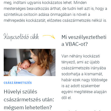
meg, indítani ugyanis kockázatos lehet. Minden
mesterséges beavatkozás árthat, de tudni kell azt is, hogy a
szintetikus oxitocin adása önmagában is növeli a
méhrepedés kockázatát, előzetes császármetszés nélkül is.
Kapcsolódó cikk
Mi veszélyeztetheti
a VBAC-ot?
Van néhány kockázati
tényező, ami az újabb
császármetszés irányába
sodorhatja a kismamát,
habár ezek nagy többsége
CSÁSZÁRMETSZÉS
is az adott szakember
Hüvelyi szülés
egyéni megítélése alapján
dől el.
császármetszés után:
mégsem lehetetlen?