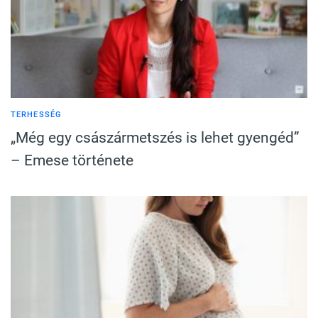
TERHESSÉG
„Még egy császármetszés is lehet gyengéd”
– Emese története