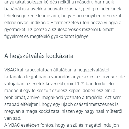
anyukákat sokszor kérdés nélkül a második, harmadik
babánál is alávetik a beavatkozásnak, pedig mindenkinek
lehetősége kéne lennie arra, hogy – amennyiben nem szól
ellene orvosi indikáció – természetes úton hozza világra a
gyermekét. Ez persze a szülésorvosok részéről kiemelt
figyelmet és megfelelő gyakorlatot igényel.
A hegszétválás kockázata
VBAC-kal kapcsolatban általában a hegszétválástól
tartanak a legjobban a várandós anyukák és az orvosok, de
valójában az esetek kevesebb, mint 1 %-ban fordul elő,
ráadásul egy felkészült szülész képes időben észlelni a
problémát, amivel megakadályozható a tragédia. Azt sem
szabad elfelejteni, hogy egy újabb császármetszésnek is
megvan a maga kockázata, hiszen egy nagy hasi műtétről
van szó.
A VBAC esetében fontos, hogy a szülés magától induljon