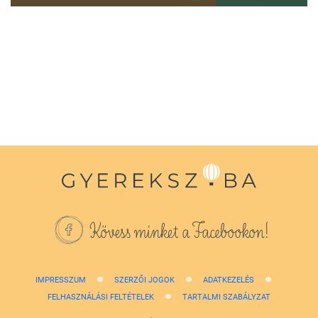
0
seconds
of
1
minute,
38
seconds
Kövess minket a Facebookon!
IMPRESSZUM
SZERZŐI JOGOK
ADATKEZELÉS
FELHASZNÁLÁSI FELTÉTELEK
TARTALMI SZABÁLYZAT