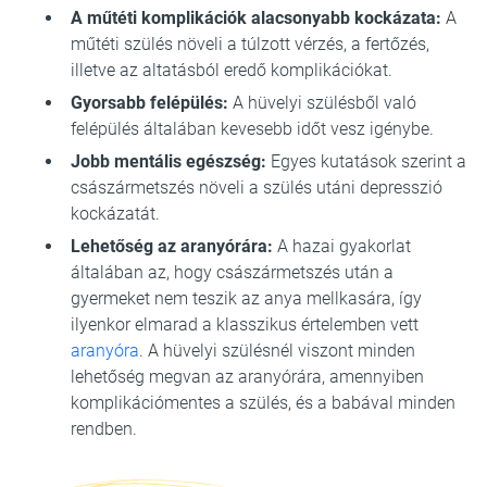
A műtéti komplikációk alacsonyabb kockázata:
A
műtéti szülés növeli a túlzott vérzés, a fertőzés,
illetve az altatásból eredő komplikációkat.
Gyorsabb felépülés:
A hüvelyi szülésből való
felépülés általában kevesebb időt vesz igénybe.
Jobb mentális egészség:
Egyes kutatások szerint a
császármetszés növeli a szülés utáni depresszió
kockázatát.
Lehetőség az aranyórára:
A hazai gyakorlat
általában az, hogy császármetszés után a
gyermeket nem teszik az anya mellkasára, így
ilyenkor elmarad a klasszikus értelemben vett
aranyóra
. A hüvelyi szülésnél viszont minden
lehetőség megvan az aranyórára, amennyiben
komplikációmentes a szülés, és a babával minden
rendben.