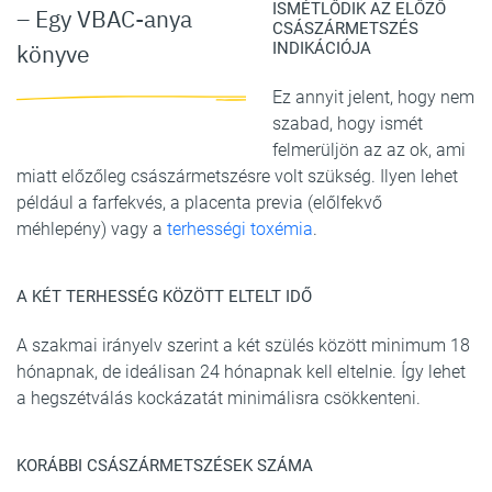
ISMÉTLŐDIK AZ ELŐZŐ
– Egy VBAC-anya
CSÁSZÁRMETSZÉS
INDIKÁCIÓJA
könyve
Ez annyit jelent, hogy nem
szabad, hogy ismét
felmerüljön az az ok, ami
miatt előzőleg császármetszésre volt szükség. Ilyen lehet
például a farfekvés, a placenta previa (előlfekvő
méhlepény) vagy a
terhességi toxémia
.
A KÉT TERHESSÉG KÖZÖTT ELTELT IDŐ
A szakmai irányelv szerint a két szülés között minimum 18
hónapnak, de ideálisan 24 hónapnak kell eltelnie. Így lehet
a hegszétválás kockázatát minimálisra csökkenteni.
KORÁBBI CSÁSZÁRMETSZÉSEK SZÁMA