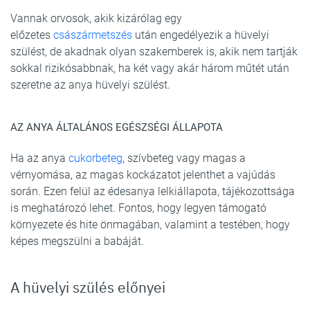
Vannak orvosok, akik kizárólag egy
előzetes
császármetszés
után engedélyezik a hüvelyi
szülést, de akadnak olyan szakemberek is, akik nem tartják
sokkal rizikósabbnak, ha két vagy akár három műtét után
szeretne az anya hüvelyi szülést.
AZ ANYA ÁLTALÁNOS EGÉSZSÉGI ÁLLAPOTA
Ha az anya
cukorbeteg
, szívbeteg vagy magas a
vérnyomása, az magas kockázatot jelenthet a vajúdás
során. Ezen felül az édesanya lelkiállapota, tájékozottsága
is meghatározó lehet. Fontos, hogy legyen támogató
környezete és hite önmagában, valamint a testében, hogy
képes megszülni a babáját.
A hüvelyi szülés előnyei