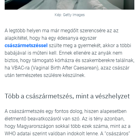
Kép: Getty Images
A legtöbb helyen ma már megdőlt szerencsére az az
alapkitétel, hogy ha egy édesanya egyszer
császármetszéssel
szülte meg a gyermekét, akkor a többi
babájával is műteni kell. Ennek ellenére az anyák nem
biztos, hogy támogató kórházra és szakemberekre találnak,
ha VBAC-ra (Vaginal Birth After Caesarean), azaz császár
után természetes szülésre készülnek.
Több a császármetszés, mint a vészhelyzet
A császármetszés egy fontos dolog, hiszen alapesetben
életmentő beavatkozásról van szó. Az is tény azonban,
hogy Magyarországon sokkal több ezek száma, mint az a
WHO adatai szerint valóban indokolt lenne. A “császáros”