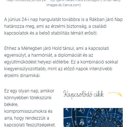
Napi horoszkóp június 24. – Ezt ígérik neked mára a csillagok (Forrás: Getty
Images és Canva.com)
A június 24-i nap hangulatát továbbra is a Rákban járó Nap
határozza meg, ami az érzelmi biztonság, a családi
kapcsolatok és a belső stabilitás témáit erősíti.
Ehhez a Mérlegben járó Hold társul, ami a kapcsolati
egyensúlyt, a harmóniát, a diplomáciát és az
együttműködést helyezi előtérbe. Ez a kombináció sokkal
kiegyensúlyozottabb, mint az előző napok intenzívebb
érzelmi dinamikái.
Ez egy olyan nap, amikor
Kapcsolódó cikk
könnyebben törekszünk
békére,
kompromisszumokra és
arra, hogy rendezzük a
kapcsolati feszültségeket.