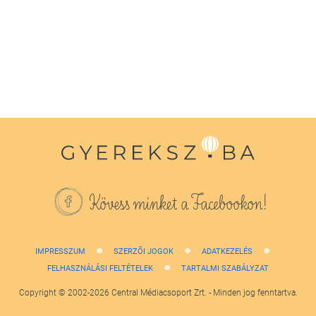
of
1
minute,
38
seconds
Kövess minket a Facebookon!
IMPRESSZUM
SZERZŐI JOGOK
ADATKEZELÉS
FELHASZNÁLÁSI FELTÉTELEK
TARTALMI SZABÁLYZAT
Copyright © 2002-2026 Central Médiacsoport Zrt. - Minden jog fenntartva.