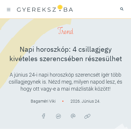
Trend
Napi horoszkóp: 4 csillagjegy
kivételes szerencsében részesülhet
A június 24-i napi horoszkóp szerencsét ígér több
csillagjegynek is. Nézd meg, milyen napod lesz, és
hogy ott vagy-e a mai mázlisták között!
Bagaméri Viki
2026. Június 24.