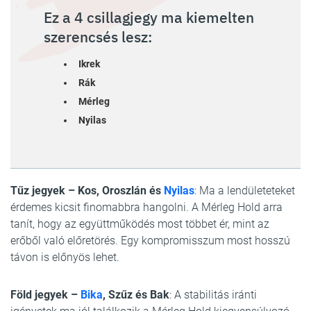
Ez a 4 csillagjegy ma kiemelten
szerencsés lesz:
Ikrek
Rák
Mérleg
Nyilas
Tűz jegyek – Kos, Oroszlán és
Nyilas
: Ma a lendületeteket
érdemes kicsit finomabbra hangolni. A Mérleg Hold arra
tanít, hogy az együttműködés most többet ér, mint az
erőből való előretörés. Egy kompromisszum most hosszú
távon is előnyös lehet.
Föld jegyek –
Bika
, Szűz és Bak
: A stabilitás iránti