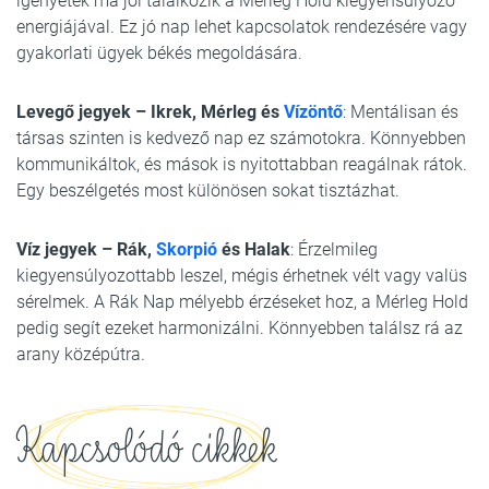
igényetek ma jól találkozik a Mérleg Hold kiegyensúlyozó
energiájával. Ez jó nap lehet kapcsolatok rendezésére vagy
gyakorlati ügyek békés megoldására.
Levegő jegyek – Ikrek, Mérleg és
Vízöntő
: Mentálisan és
társas szinten is kedvező nap ez számotokra. Könnyebben
kommunikáltok, és mások is nyitottabban reagálnak rátok.
Egy beszélgetés most különösen sokat tisztázhat.
Víz jegyek – Rák,
Skorpió
és Halak
: Érzelmileg
kiegyensúlyozottabb leszel, mégis érhetnek vélt vagy valüs
sérelmek. A Rák Nap mélyebb érzéseket hoz, a Mérleg Hold
pedig segít ezeket harmonizálni. Könnyebben találsz rá az
arany középútra.
Kapcsolódó cikkek