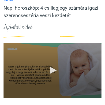
TREND
Napi horoszkóp: 4 csillagjegy számára igazi
szerencseszéria veszi kezdetét
Ajánlott videó
0
seconds