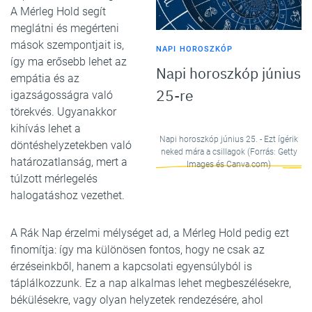
A Mérleg Hold segít
meglátni és megérteni
mások szempontjait is,
NAPI HOROSZKÓP
így ma erősebb lehet az
Napi horoszkóp június
empátia és az
25-re
igazságosságra való
törekvés. Ugyanakkor
kihívás lehet a
Napi horoszkóp június 25. - Ezt ígérik
döntéshelyzetekben való
neked mára a csillagok (Forrás: Getty
határozatlanság, mert a
Images és Canva.com)
túlzott mérlegelés
halogatáshoz vezethet.
A Rák Nap érzelmi mélységet ad, a Mérleg Hold pedig ezt
finomítja: így ma különösen fontos, hogy ne csak az
érzéseinkből, hanem a kapcsolati egyensúlyból is
táplálkozzunk. Ez a nap alkalmas lehet megbeszélésekre,
békülésekre, vagy olyan helyzetek rendezésére, ahol