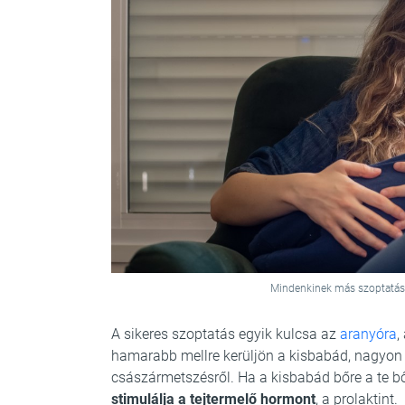
Mindenkinek más szoptatási 
A sikeres szoptatás egyik kulcsa az
aranyóra
,
hamarabb mellre kerüljön a kisbabád, nagyon f
császármetszésről. Ha a kisbabád bőre a te bőr
stimulálja a tejtermelő hormont
, a prolaktint.