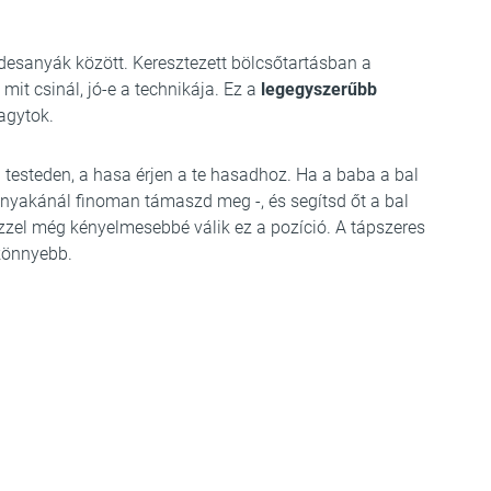
édesanyák között. Keresztezett bölcsőtartásban a
 mit csinál, jó-e a technikája. Ez a
legegyszerűbb
agytok.
a testeden, a hasa érjen a te hasadhoz. Ha a baba a bal
a nyakánál finoman támaszd meg -, és segítsd őt a bal
zzel még kényelmesebbé válik ez a pozíció. A tápszeres
gkönnyebb.