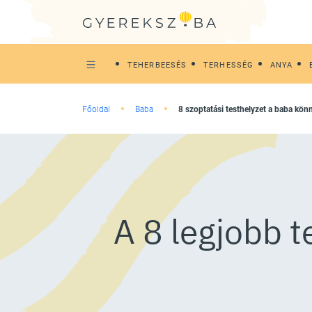
TEHERBEESÉS
TERHESSÉG
ANYA
Főoldal
Baba
8 szoptatási testhelyzet a baba kö
A 8 legjobb 