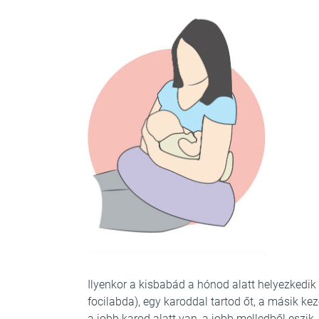
Ilyenkor a kisbabád a hónod alatt helyezkedik 
focilabda), egy karoddal tartod őt, a másik ke
a jobb karod alatt van, a jobb melledből eszik