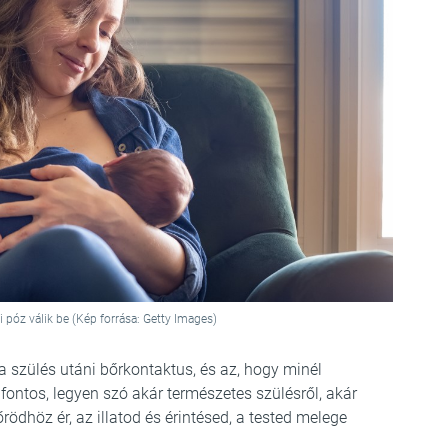
póz válik be (Kép forrása: Getty Images)
 a szülés utáni bőrkontaktus, és az, hogy minél
ontos, legyen szó akár természetes szülésről, akár
ödhöz ér, az illatod és érintésed, a tested melege