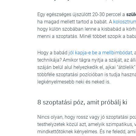
Egy egészséges újszülött 20-30 perccel a
szül
ha magad mellett tartod a babát. A
kolosztru
hogy külön szobában lenne a kisbabád a kórh
menni a szoptatás. Minél többet szopik a babád
Hogy a babád
jól kapja-e be a mellbimbódat
,
technikája? Amikor tágra nyitja a száját, az ál
száján belül alul helyezkedik el, ajkai “átölel
többféle szoptatási pozícióban is tudja haszná
legkényelmesebb neki és neked is.
8 szoptatási póz, amit próbálj ki
Nincs olyan, hogy rossz vagy jó szoptatási po
testhelyzetek közül azt, amelyik szimpatikus,
mindkettőtöknek kényelmes. És ne feledd, ami