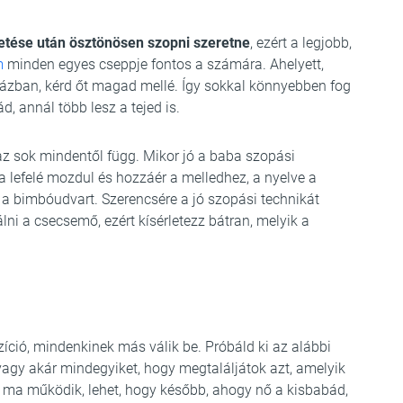
etése után ösztönösen szopni szeretne
, ezért a legjobb,
m
minden egyes cseppje fontos a számára. Ahelyett,
ázban, kérd őt magad mellé. Így sokkal könnyebben fog
, annál több lesz a tejed is.
 az sok mindentől függ. Mikor jó a baba szopási
la lefelé mozdul és hozzáér a melledhez, a nyelve a
ik” a bimbóudvart. Szerencsére a jó szopási technikát
lni a csecsemő, ezért kísérletezz bátran, melyik a
zíció, mindenkinek más válik be. Próbáld ki az alábbi
 vagy akár mindegyiket, hogy megtaláljátok azt, amelyik
 ma működik, lehet, hogy később, ahogy nő a kisbabád,