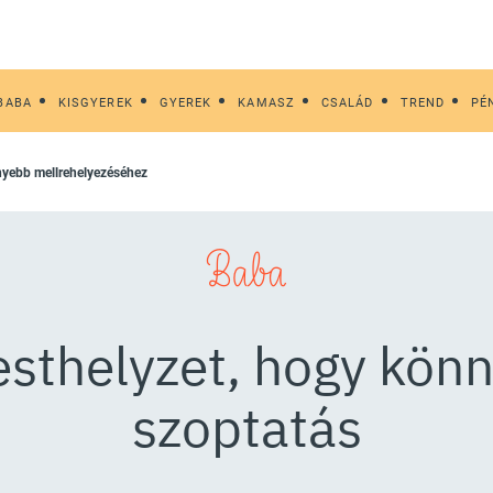
BABA
KISGYEREK
GYEREK
KAMASZ
CSALÁD
TREND
PÉ
nnyebb mellrehelyezéséhez
Baba
testhelyzet, hogy kön
szoptatás