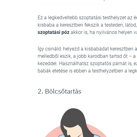
Ez a legkedveltebb szoptatási testhelyzet az 
kisbaba a keresztben fekszik a testeden, látod,
szoptatási póz
akkor is, ha nyilvános helyen v
Így csináld: helyezd a kisbabádat keresztben 
melledből eszik, a jobb karodban tartsd őt – 
kezeddel. Használhatsz szoptatós párnát is, e
babák etetése is ebben a testhelyzetben a le
2. Bölcsőtartás