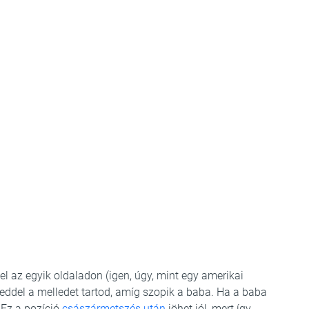
el az egyik oldaladon (igen, úgy, mint egy amerikai
zeddel a melledet tartod, amíg szopik a baba. Ha a baba
. Ez a pozíció
császármetszés után
jöhet jól, mert így