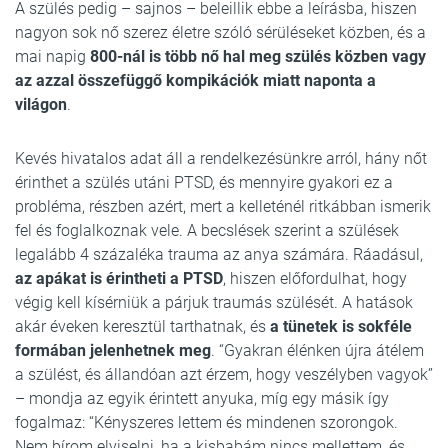
A szülés pedig – sajnos – beleillik ebbe a leírásba, hiszen
nagyon sok nő szerez életre szóló sérüléseket közben, és a
mai napig
800-nál is több nő hal meg szülés közben vagy
az azzal összefüggő kompikációk miatt naponta a
világon
.
Kevés hivatalos adat áll a rendelkezésünkre arról, hány nőt
érinthet a szülés utáni PTSD, és mennyire gyakori ez a
probléma, részben azért, mert a kelleténél ritkábban ismerik
fel és foglalkoznak vele. A becslések szerint a szülések
legalább 4 százaléka trauma az anya számára. Ráadásul,
az apákat is érintheti a PTSD
, hiszen előfordulhat, hogy
végig kell kísérniük a párjuk traumás szülését. A hatások
akár éveken keresztül tarthatnak, és
a tünetek is sokféle
formában jelenhetnek meg
. “Gyakran élénken újra átélem
a szülést, és állandóan azt érzem, hogy veszélyben vagyok”
– mondja az egyik érintett anyuka, míg egy másik így
fogalmaz: “Kényszeres lettem és mindenen szorongok.
Nem bírom elviselni, ha a kisbabám nincs mellettem, és