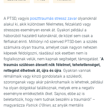
A PTSD, vagyis
poszttraumás stressz zavar
olyanoknál
alakul ki, akik különösen félelmetes, felzaklató vagy
stresszes eseményen esnek át. Gyakori például a
háborúból hazatérő katonáknál, de közel sem csak a
férfiakat érinti. Milliónyi nő szenved PTSD-ben: a szülés
számukra olyan trauma, amelyet csak nagyon nehezen
képesek feldolgozni, ráadásul sok esetben nem is
foglalkoznak velük, nem kapnak segítséget, támogatást. “
A
traumás szülésen átesett nők félelmet, tehetetlenséget,
rettegést élhetnek át, újra és újra
. Gyakran vannak
rémálmaik vagy kínzó gondolataik a szülésről,
szoronganak vagy akár pánikrohamaik is lehetnek, például
ha olyan dolgokkal találkoznak, melyek erre a negatív
eseményre emlékeztetik őket. Sajnos, ebbe az is
beletartozik, hogy nem tudnak beszélni a traumáról” –
magyarázza
Patrick O’Brien
, az anyák mentális