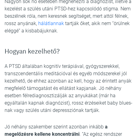
Nagyon sok nő esetében megnehezíti a diagnózist, illetve a
kezelést a szülés utáni PTSD-hez kapcsolódó stigma. Nem
beszélnek róla, nem keresnek segítséget, mert attól félnek,
rossz anyának,
hálátlannak
tartják őket, akik nem “örülnek
eléggé” a kisbabájuknak.
Hogyan kezelhető?
A PTSD általában kognitív terápiával, gyógyszerekkel,
transzcendentális meditációval és egyéb módszerekel jól
kezelhető, de ehhez azonban az kell, hogy az érintett anyák
megfelelő támogatást és ellátást kapjanak. Jó néhány
esetben félrediagnosztizálják az anyukákat (már ha
egyáltalán kapnak diagnózist), rossz érzéseiket baby blues-
nak vagy szülés utáni depressziónak tartják.
Jó néhány szakember szerint azonban inkább
a
megelőzésre kellene koncentrálni
. “Az egész rendszer