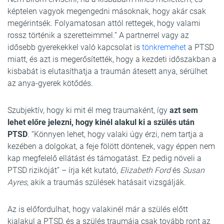
képtelen vagyok megengedni másoknak, hogy akár csak
megérintsék. Folyamatosan attól rettegek, hogy valami
rossz történik a szeretteimmel.” A partnerrel vagy az
idősebb gyerekekkel való kapcsolat is
tönkremehet
a PTSD
miatt, és azt is megerősítették, hogy a kezdeti időszakban a
kisbabát is elutasíthatja a traumán átesett anya, sérülhet
az anya-gyerek kötődés.
Szubjektív, hogy ki mit él meg traumaként, így
azt sem
lehet előre jelezni, hogy kinél alakul ki a szülés után
PTSD
. “Könnyen lehet, hogy valaki úgy érzi, nem tartja a
kezében a dolgokat, a feje fölött döntenek, vagy éppen nem
kap megfelelő ellátást és támogatást. Ez pedig növeli a
PTSD rizikóját” – írja két kutató,
Elizabeth Ford
és
Susan
Ayres
, akik a traumás szülések hatásait vizsgálják.
Az is előfordulhat, hogy valakinél már a szülés előtt
kialakul a PTSD, és a szülés traumája csak tovább ront az