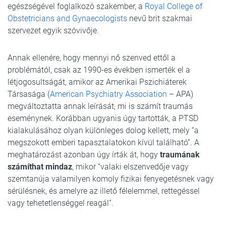
egészségével foglalkozó szakember, a
Royal College of
Obstetricians and Gynaecologists
nevű brit szakmai
szervezet egyik szóvivője.
Annak ellenére, hogy mennyi nő szenved ettől a
problémától, csak az 1990-es években ismerték el a
létjogosultságát, amikor az Amerikai Pszichiáterek
Társasága (
American Psychiatry Association
– APA)
megváltoztatta annak leírását, mi is számít traumás
eseménynek. Korábban ugyanis úgy tartották, a PTSD
kialakulásához olyan különleges dolog kellett, mely “a
megszokott emberi tapasztalatokon kívül található”. A
meghatározást azonban úgy írták át, hogy
traumának
számíthat mindaz
, mikor “valaki elszenvedője vagy
szemtanúja valamilyen komoly fizikai fenyegetésnek vagy
sérülésnek, és amelyre az illető félelemmel, rettegéssel
vagy tehetetlenséggel reagál”.