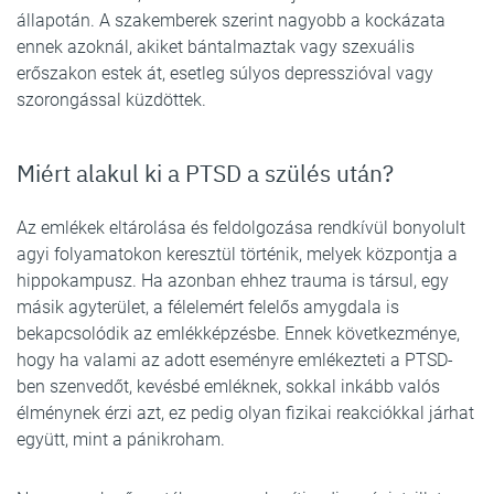
állapotán. A szakemberek szerint nagyobb a kockázata
ennek azoknál, akiket bántalmaztak vagy szexuális
erőszakon estek át, esetleg súlyos depresszióval vagy
szorongással küzdöttek.
Miért alakul ki a PTSD a szülés után?
Az emlékek eltárolása és feldolgozása rendkívül bonyolult
agyi folyamatokon keresztül történik, melyek központja a
hippokampusz. Ha azonban ehhez trauma is társul, egy
másik agyterület, a félelemért felelős amygdala is
bekapcsolódik az emlékképzésbe. Ennek következménye,
hogy ha valami az adott eseményre emlékezteti a PTSD-
ben szenvedőt, kevésbé emléknek, sokkal inkább valós
élménynek érzi azt, ez pedig olyan fizikai reakciókkal járhat
együtt, mint a pánikroham.