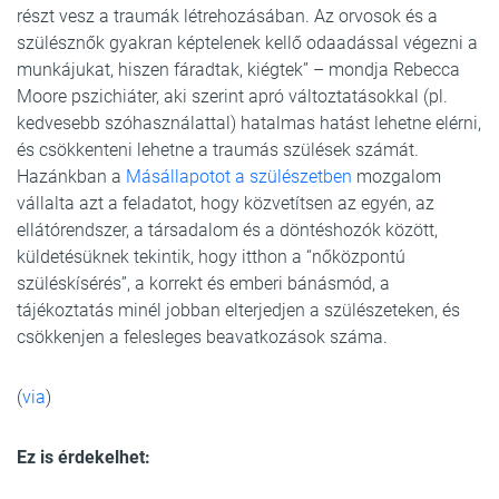
részt vesz a traumák létrehozásában. Az orvosok és a
szülésznők gyakran képtelenek kellő odaadással végezni a
munkájukat, hiszen fáradtak, kiégtek” – mondja Rebecca
Moore pszichiáter, aki szerint apró változtatásokkal (pl.
kedvesebb szóhasználattal) hatalmas hatást lehetne elérni,
és csökkenteni lehetne a traumás szülések számát.
Hazánkban a
Másállapotot a szülészetben
mozgalom
vállalta azt a feladatot, hogy közvetítsen az egyén, az
ellátórendszer, a társadalom és a döntéshozók között,
küldetésüknek tekintik, hogy itthon a “nőközpontú
szüléskísérés”, a korrekt és emberi bánásmód, a
tájékoztatás minél jobban elterjedjen a szülészeteken, és
csökkenjen a felesleges beavatkozások száma.
(
via
)
Ez is érdekelhet: