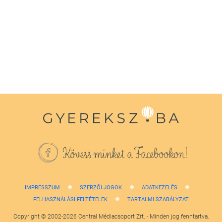
seconds
of
1
minute,
38
seconds
Kövess minket a Facebookon!
IMPRESSZUM
SZERZŐI JOGOK
ADATKEZELÉS
FELHASZNÁLÁSI FELTÉTELEK
TARTALMI SZABÁLYZAT
Copyright © 2002-2026 Central Médiacsoport Zrt. - Minden jog fenntartva.