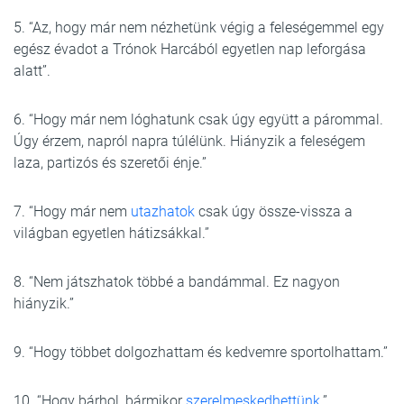
5. “Az, hogy már nem nézhetünk végig a feleségemmel egy
egész évadot a Trónok Harcából egyetlen nap leforgása
alatt”.
6. “Hogy már nem lóghatunk csak úgy együtt a párommal.
Úgy érzem, napról napra túlélünk. Hiányzik a feleségem
laza, partizós és szeretői énje.”
7. “Hogy már nem
utazhatok
csak úgy össze-vissza a
világban egyetlen hátizsákkal.”
8. “Nem játszhatok többé a bandámmal. Ez nagyon
hiányzik.”
9. “Hogy többet dolgozhattam és kedvemre sportolhattam.”
10. “Hogy bárhol, bármikor
szerelmeskedhettünk
.”