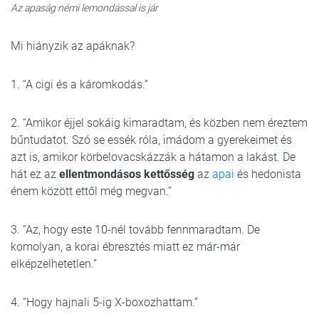
Az apaság némi lemondással is jár
Mi hiányzik az apáknak?
1. “A cigi és a káromkodás.”
2. “Amikor éjjel sokáig kimaradtam, és közben nem éreztem
bűntudatot. Szó se essék róla, imádom a gyerekeimet és
azt is, amikor körbelovacskázzák a hátamon a lakást. De
hát ez az
ellentmondásos kettősség
az
apai
és hedonista
énem között ettől még megvan.”
3. “Az, hogy este 10-nél tovább fennmaradtam. De
komolyan, a korai ébresztés miatt ez már-már
elképzelhetetlen.”
4. “Hogy hajnali 5-ig X-boxozhattam.”