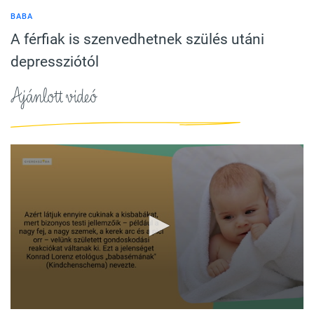
BABA
A férfiak is szenvedhetnek szülés utáni
depressziótól
Ajánlott videó
0