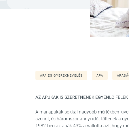
APA ÉS GYEREKNEVELÉS
APA
APASÁ
AZ APUKÁK IS SZERETNÉNEK EGYENLŐ FELEK
A mai apukák sokkal nagyobb mértékben kivesz
szerint, és háromszor annyi időt töltenek a gye
1982-ben az apák 43%-a vallotta azt, hogy m