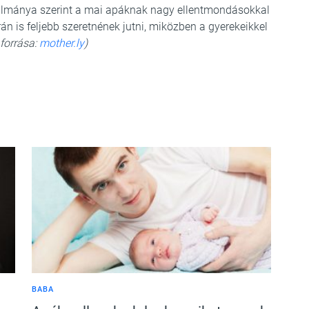
ulmánya szerint a mai apáknak nagy ellentmondásokkal
n is feljebb szeretnének jutni, miközben a gyerekeikkel
 forrása:
mother.ly
)
BABA