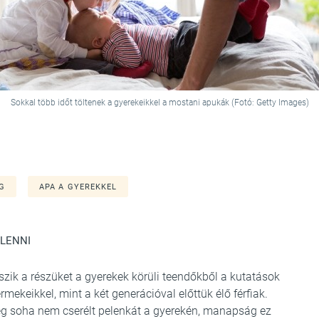
Sokkal több időt töltenek a gyerekeikkel a mostani apukák (Fotó: Getty Images)
G
APA A GYEREKKEL
 LENNI
ik a részüket a gyerekek körüli teendőkből a kutatások
rmekeikkel, mint a két generációval előttük élő férfiak.
ég soha nem cserélt pelenkát a gyerekén, manapság ez