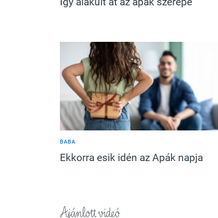
Így alakult át az apák szerepe
BABA
Ekkorra esik idén az Apák napja
Ajánlott videó