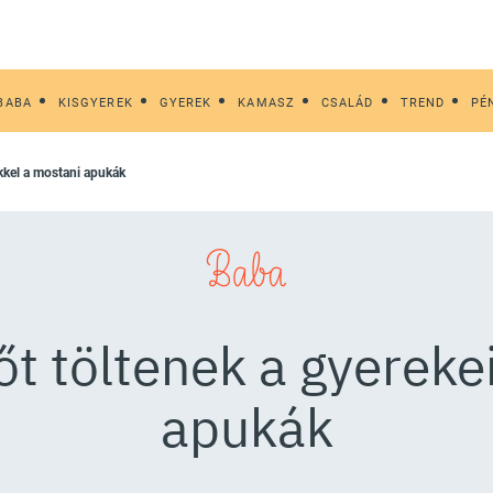
BABA
KISGYEREK
GYEREK
KAMASZ
CSALÁD
TREND
PÉ
ikkel a mostani apukák
Baba
őt töltenek a gyereke
apukák