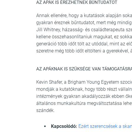
AZ APÁK IS ÉREZHETNEK BŰNTUDATOT
Annak ellenére, hogy a kutatások alapján soka
gyakran éreznek bűntudatot, mert még mindig
Jill Whitney, házasság- és családterapeuta sz
kellene összehasonlítaniuk magukat, ez sokka
generáció több időt tölt az utóddal, mint az e
szeretne még több időt eltölteni a gyerekével
AZ APÁKNAK IS SZÜKSÉGE VAN TÁMOGATÁSR
Kevin Shafer, a Brigham Young Egyetem szoci
mondják a kutatóknak, hogy több részt vállaln
intézmények gyakran akadályozzák ebben őket.
általános munkakultúra megváltoztatása lehet
szándék.
Kapcsolódó:
Ezért szerencsések a ska