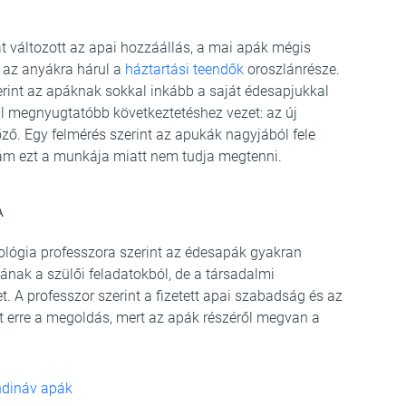
t változott az apai hozzáállás, a mai apák mégis
 az anyákra hárul a
háztartási teendők
oroszlánrésze.
erint az apáknak sokkal inkább a saját édesapjukkal
l megnyugtatóbb következtetéshez vezet: az új
lőző. Egy felmérés szerint az apukák nagyjából fele
, ám ezt a munkája miatt nem tudja megtenni.
A
ológia professzora szerint az édesapák gyakran
ának a szülői feladatokból, de a társadalmi
 A professzor szerint a fizetett apai szabadság és az
 erre a megoldás, mert az apák részéről megvan a
ndináv apák