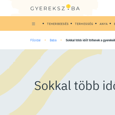
TEHERBEESÉS
TERHESSÉG
ANYA
Főoldal
Baba
Sokkal több időt töltenek a gyereke
Sokkal több id