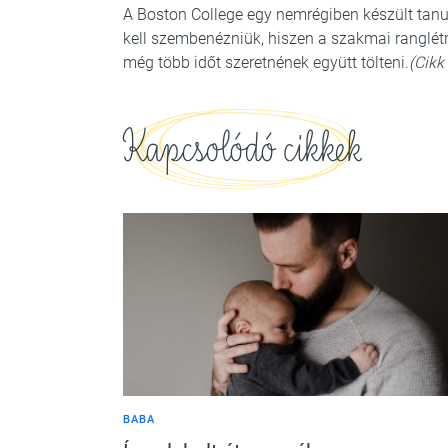
A Boston College egy nemrégiben készült tan
kell szembenézniük, hiszen a szakmai ranglétrá
még több időt szeretnének együtt tölteni.
(Cikk
Kapcsolódó cikkek
BABA