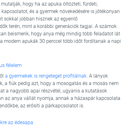
utatják, hogy ha az apuka öltözteti, fürdeti,
k kapcsolatot, és a gyermek növekedésére is jótékonyan
t sokkal jobban hisznek az egyenlő
k terén, mint a korábbi generációk tagjai. A számok
kan beismerik, hogy anya még mindig több feladatot lát
t a modern apukák 30 perccel több időt fordítanak a napi
us félelem
ből
a gyermekek is rengeteget profitálnak
. A lányok
k, a fiúk pedig azt, hogy a mosogatás és a mosás nem
t a nagyobb apai részvétel, ugyanis a kutatások
ban az anya vállát nyomja, annak a házaspár kapcsolata
endőkbe, az erősíti a párkapcsolatot is.
ekre az édesapa