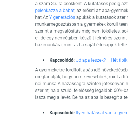
a szám 3%-ra csökkent. A kutatások pedig azt m
pelenkázza a babát
, az erősíti az apa-gyerme
hat.Az
Y generációs
apukák a kutatások szerin
munkamegosztásban a gyermekek körüli teendő
szerint a megvalósítás még nem tökéletes, so
el, de egy nemrégiben készült felmérés szerin
házimunkára, mint azt a saját édesapjuk tette.
Kapcsolódó:
Jó apa leszek? – Hét tipik
A gyermekekre fordított apás idő növekedésé
megtanulják, hogy nem kevesebbek, mint a fiú
női munka.A házasságra szintén jótékonyan ha
szerint, ha a szülői felelősség legalább 60%-
issza meg a levét. De ha az apa is besegít a te
Kapcsolódó:
Ilyen hatással van a gyer