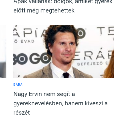
Apák vallanak: dolgok, amiket gyerek
előtt még megtehettek
BABA
Nagy Ervin nem segít a
gyereknevelésben, hanem kiveszi a
részét