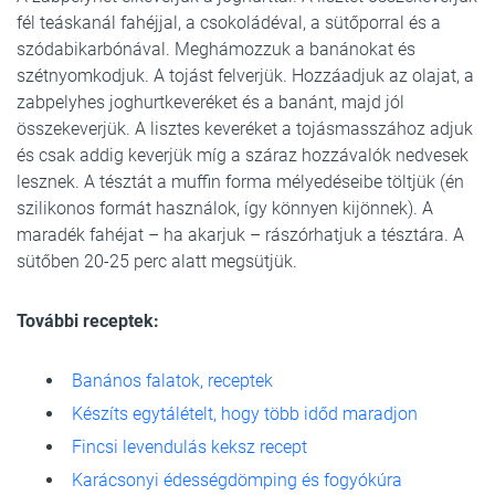
fél teáskanál fahéjjal, a csokoládéval, a sütőporral és a
szódabikarbónával. Meghámozzuk a banánokat és
szétnyomkodjuk. A tojást felverjük. Hozzáadjuk az olajat, a
zabpelyhes joghurtkeveréket és a banánt, majd jól
összekeverjük. A lisztes keveréket a tojásmasszához adjuk
és csak addig keverjük míg a száraz hozzávalók nedvesek
lesznek. A tésztát a muffin forma mélyedéseibe töltjük (én
szilikonos formát használok, így könnyen kijönnek). A
maradék fahéjat – ha akarjuk – rászórhatjuk a tésztára. A
sütőben 20-25 perc alatt megsütjük.
További receptek:
Banános falatok, receptek
Készíts egytálételt, hogy több időd maradjon
Fincsi levendulás keksz recept
Karácsonyi édességdömping és fogyókúra