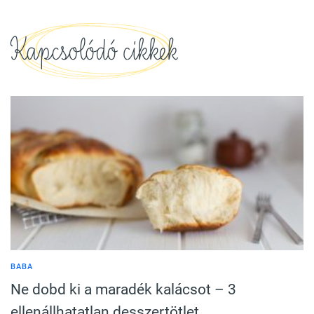
Kapcsolódó cikkek
BABA
Ne dobd ki a maradék kalácsot – 3
ellenállhatatlan desszertötlet