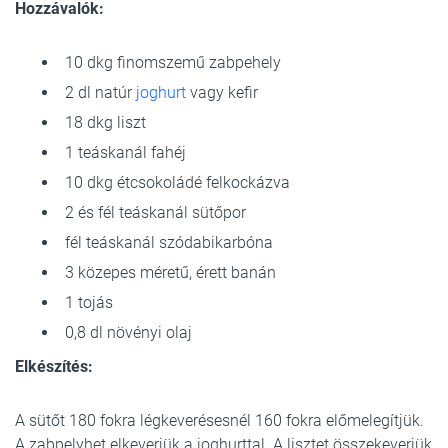
Hozzávalók:
10 dkg finomszemű zabpehely
2 dl natúr
joghurt
vagy kefir
18 dkg liszt
1 teáskanál fahéj
10 dkg étcsokoládé felkockázva
2 és fél teáskanál sütőpor
fél teáskanál szódabikarbóna
3 közepes méretű, érett banán
1 tojás
0,8 dl növényi olaj
Elkészítés:
A sütőt 180 fokra légkeverésesnél 160 fokra előmelegítjük.
A zabpelyhet elkeverjük a joghurttal. A lisztet összekeverjük