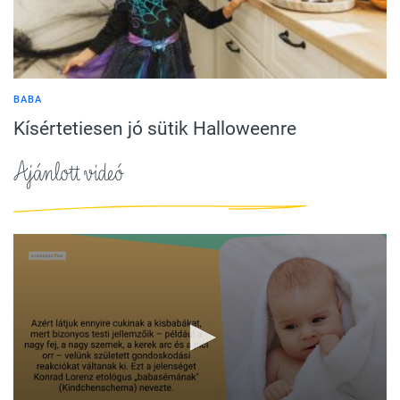
BABA
Kísértetiesen jó sütik Halloweenre
Ajánlott videó