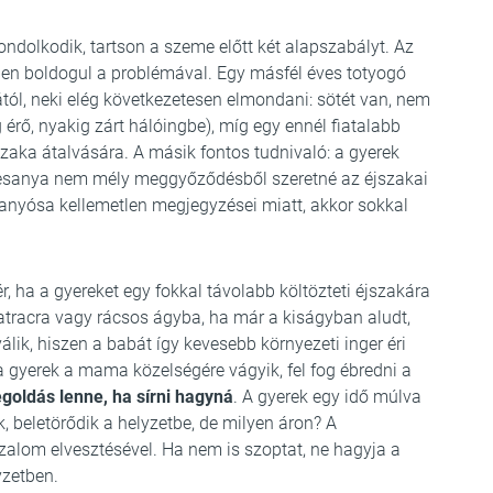
ondolkodik, tartson a szeme előtt két alapszabályt. Az
ben boldogul a problémával. Egy másfél éves totyogó
kától, neki elég következetesen elmondani: sötét van, nem
érő, nyakig zárt hálóingbe), míg egy ennél fiatalabb
zaka átalvására. A másik fontos tudnivaló: a gyerek
desanya nem mély meggyőződésből szeretné az éjszakai
anyósa kellemetlen megjegyzései miatt, akkor sokkal
ér, ha a gyereket egy fokkal távolabb költözteti éjszakára
atracra vagy rácsos ágyba, ha már a kiságyban aludt,
lik, hiszen a babát így kevesebb környezeti inger éri
a gyerek a mama közelségére vágyik, fel fog ébredni a
oldás lenne, ha sírni hagyná
. A gyerek egy idő múlva
k, beletörődik a helyzetbe, de milyen áron? A
zalom elvesztésével. Ha nem is szoptat, ne hagyja a
yzetben.