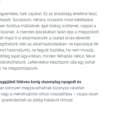
.
gyenletes, halk zajokat. Ez az álladóság lehetővé teszi,
éhezett. Gondolom, néhány olvasónk most kételkedve
pen fordítva működnek: éjjel órákig üvöltenek, nappal a
lszanak. A csendes éjszakában talán épp a megszokott
att majd ő is alkalmazkodik a család alvás-ébrenlét
segíthetünk neki az alkalmazkodásban: ne kapcsoljuk fel
fényt használjunk), ne tegyük tisztába, ha nem muszáj.
tőleg saját ágyunkban, minden felhajtás nélkül, fekve
bóbiskolhatunk. Lefekvéskor készítsünk oda egy pohár
ból, ha megszomjazunk.
agyjából féléves korig viszonylag nyugodt és
ban könnyen megzavarhatnak bizonyos váratlan
, vagy a menstruációs ciklus visszaállása – csupa olyan
, újrarendezheti az addig kialakult ritmust.