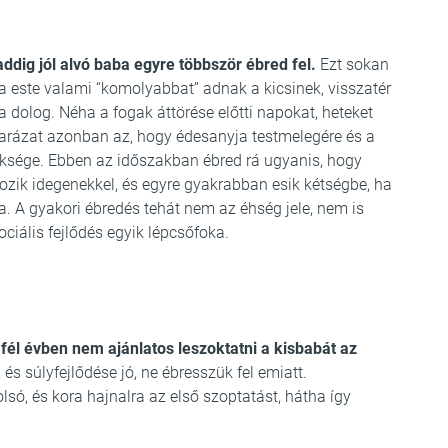
ddig jól alvó baba egyre többször ébred fel.
Ezt sokan
ha este valami “komolyabbat” adnak a kicsinek, visszatér
 dolog. Néha a fogak áttörése előtti napokat, heteket
rázat azonban az, hogy édesanyja testmelegére és a
sége. Ebben az időszakban ébred rá ugyanis, hogy
ozik idegenekkel, és egyre gyakrabban esik kétségbe, ha
. A gyakori ébredés tehát nem az éhség jele, nem is
iális fejlődés egyik lépcsőfoka.
fél évben nem ajánlatos leszoktatni a kisbabát az
és súlyfejlődése jó, ne ébresszük fel emiatt.
lsó, és kora hajnalra az első szoptatást, hátha így