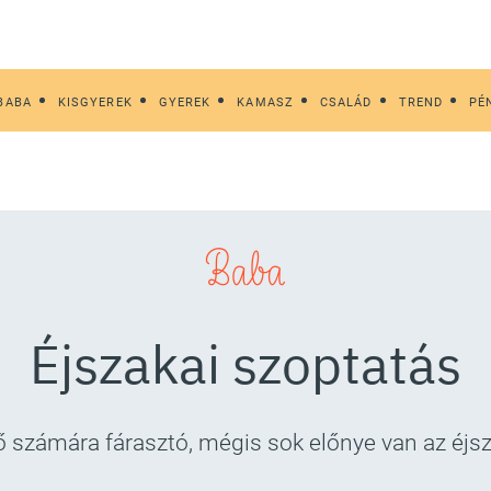
BABA
KISGYEREK
GYEREK
KAMASZ
CSALÁD
TREND
PÉ
Baba
Éjszakai szoptatás
ő számára fárasztó, mégis sok előnye van az éjs