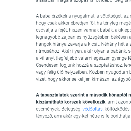
általában maga a szopás is rövidebb ideig tart
A baba érzékeli a nyugalmat, a sötétséget, az e
hogy csak akkor ébredjen föl, ha tényleg meg
csóválja a fejét, hiszen vannak babák, akik ép
legnagyobb zajban és nyüzsgésben békésen a
hangok hiánya zavarja a kicsit. Néhány hét al
ritmusához. Akár ilyen, akár olyan a babánk, 
a villanyt (legfeljebb valami egészen gyenge 
Csendesen fogjunk hozzá a szoptatáshoz, lehe
vagy félig ülő helyzetben. Közben nyugodtan 
vizet, hogy akkor se kelljen kimászni az ágy
A tapasztalatok szerint a második hónaptól n
kiszámítható korszak következik
, amit azon
események. Betegség,
védőoltás
, költözködés
tényező, ami akár egy-két hétre is felboríthatja