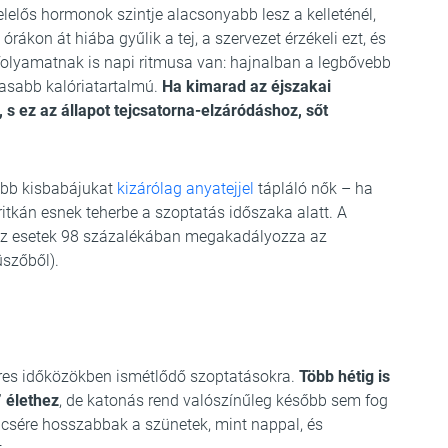
 felelős hormonok szintje alacsonyabb lesz a kelleténél,
 órákon át hiába gyűlik a tej, a szervezet érzékeli ezt, és
 folyamatnak is napi ritmusa van: hajnalban a legbővebb
gasabb kalóriatartalmú.
Ha kimarad az éjszakai
 s ez az állapot tejcsatorna-elzáródáshoz, sőt
labb kisbabájukat
kizárólag anyatejjel
tápláló nők – ha
itkán esnek teherbe a szoptatás időszaka alatt. A
tt az esetek 98 százalékában megakadályozza az
üszőből).
res időközökben ismétlődő szoptatásokra.
Több hétig is
” élethez
, de katonás rend valószínűleg később sem fog
ncsére hosszabbak a szünetek, mint nappal, és