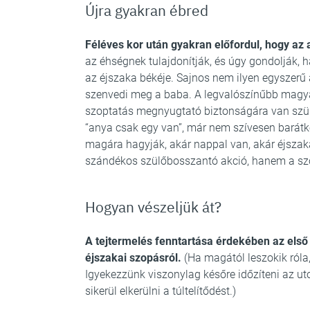
Újra gyakran ébred
Féléves kor után gyakran előfordul, hogy az a
az éhségnek tulajdonítják, és úgy gondolják, 
az éjszaka békéje. Sajnos nem ilyen egyszerű a
szenvedi meg a baba. A legvalószínűbb magya
szoptatás megnyugtató biztonságára van szük
“anya csak egy van”, már nem szívesen barátk
magára hagyják, akár nappal van, akár éjszaka
szándékos szülőbosszantó akció, hanem a szoc
Hogyan vészeljük át?
A tejtermelés fenntartása érdekében az első 
éjszakai szopásról.
(Ha magától leszokik róla, 
Igyekezzünk viszonylag későre időzíteni az uto
sikerül elkerülni a túltelítődést.)