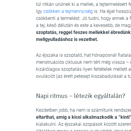
túl ritkán ürülnek ki a mellek, a tejtermelésért
így
csökken a tejmennyiség
is. Ha éjjel hosszú
csökkenti a termelést. Jó tudni, hogy ennek a
a tej, késő délután és este a kevesebb, de ma
szoptatás, reggel feszes mellekkel ébredünk,
mellgyulladáshoz is vezethet.
Az éjszaka is szoptató, hat hónaposnál fiata
menstruációs ciklusuk nem tért még vissza – r
kizárólagos szoptatás ilyen feltételek melle
ovulációt (az érett petesejt kiszabadulását a t
Napi ritmus – létezik egyáltalán?
Kezdetben jobb, ha nem is számítunk rendsze
eltarthat, amíg a kicsi alkalmazkodik a “kinti
kialakulni. Az éjszakai szopások között szere