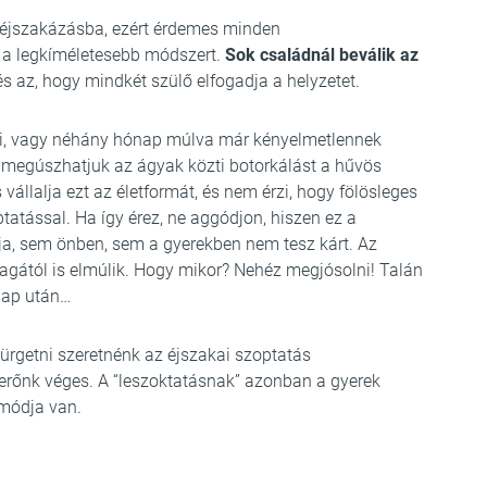
ó éjszakázásba, ezért érdemes minden
k a legkíméletesebb módszert.
Sok családnál beválik az
és az, hogy mindkét szülő elfogadja a helyzetet.
ni, vagy néhány hónap múlva már kényelmetlennek
y megúszhatjuk az ágyak közti botorkálást a hűvös
vállalja ezt az életformát, és nem érzi, hogy fölösleges
tatással. Ha így érez, ne aggódjon, hiszen ez a
a, sem önben, sem a gyerekben nem tesz kárt. Az
agától is elmúlik. Hogy mikor? Nehéz megjósolni! Talán
nap után…
sürgetni szeretnénk az éjszakai szoptatás
 erőnk véges. A “leszoktatásnak” azonban a gyerek
 módja van.