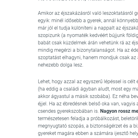
Amikor az éjszakázásról való leszoktatásról g
egyik: minél idősebb a gyerek, annál könnyeb
már jól el tudja különíteni a nappalt az éjsza
szopizunk (a nyomaték kedvéért bújjunk földig 
babát csak küzdelmek árán vehetünk rá az éjs
mindig megérzi a bizonytalanságot. Ha az é
szoptatást elhagyni, hanem mondjuk csak az 
nehezebb dolga lesz.
Lehet, hogy azzal az egyszerű lépéssel is célt 
(ha eddig a családi ágyban aludt, most egy m
akkor ágyastul a másik szobába). Ez néha bevá
éjjel. Ha az ébredésnek belső oka van, vagyis 
csendes gyerekszobában is.
Nagyon rossz meg
természetesen feladja a próbálkozást, beletöri
megnyugtató szopás, a biztonságérzet és a bi
gyereket magára ebben a számára ijesztő hel