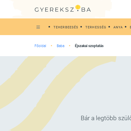
TEHERBEESÉS
TERHESSÉG
ANYA
Főoldal
Baba
Éjszakai szoptatás
Bár a legtöbb szül