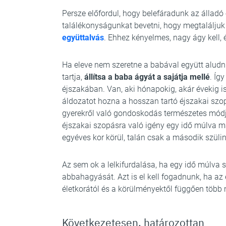
Persze előfordul, hogy belefáradunk az állad
találékonyságunkat bevetni, hogy megtalálju
együttalvás
. Ehhez kényelmes, nagy ágy kell, 
Ha eleve nem szeretne a babával együtt alud
tartja,
állítsa a baba ágyát a sajátja mellé
. Íg
éjszakában. Van, aki hónapokig, akár évekig is 
áldozatot hozna a hosszan tartó éjszakai szop
gyerekről való gondoskodás természetes módj
éjszakai szopásra való igény egy idő múlva m
egyéves kor körül, talán csak a második szüli
Az sem ok a lelkifurdalása, ha egy idő múlva 
abbahagyását. Azt is el kell fogadnunk, ha az
életkorától és a körülményektől függően több
Következetesen, határozottan