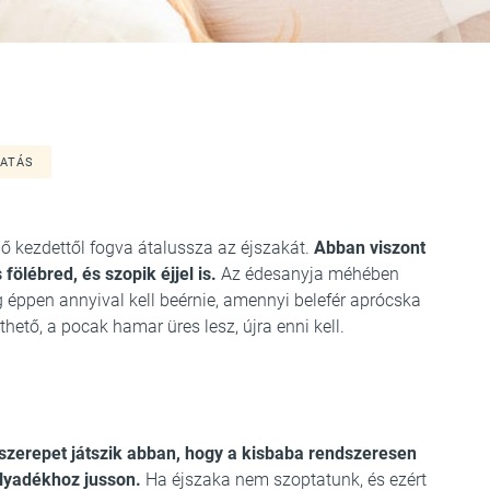
TATÁS
ő kezdettől fogva átalussza az éjszakát.
Abban viszont
fölébred, és szopik éjjel is.
Az édesanyja méhében
 éppen annyival kell beérnie, amennyi belefér aprócska
tő, a pocak hamar üres lesz, újra enni kell.
 szerepet játszik abban, hogy a kisbaba rendszeresen
olyadékhoz jusson.
Ha éjszaka nem szoptatunk, és ezért