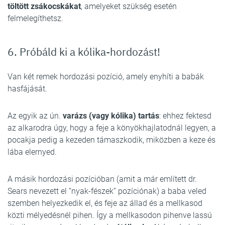
töltött zsákocskákat
, amelyeket szükség esetén
felmelegíthetsz.
6. Próbáld ki a kólika-hordozást!
Van két remek hordozási pozíció, amely enyhíti a babák
hasfájását.
Az egyik az ún.
varázs (vagy kólika) tartás
: ehhez fektesd
az alkarodra úgy, hogy a feje a könyökhajlatodnál legyen, a
pocakja pedig a kezeden támaszkodik, miközben a keze és
lába elernyed.
A másik hordozási pozícióban (amit a már említett dr.
Sears nevezett el “nyak-fészek” pozíciónak) a baba veled
szemben helyezkedik el, és feje az állad és a mellkasod
közti mélyedésnél pihen. Így a mellkasodon pihenve lassú