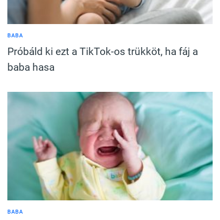
BABA
Próbáld ki ezt a TikTok-os trükköt, ha fáj a
baba hasa
BABA