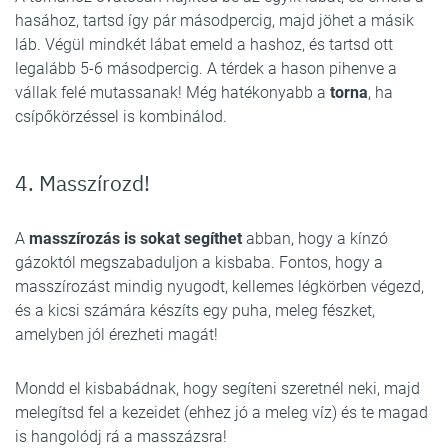
hasához, tartsd így pár másodpercig, majd jöhet a másik
láb. Végül mindkét lábat emeld a hashoz, és tartsd ott
legalább 5-6 másodpercig. A térdek a hason pihenve a
vállak felé mutassanak! Még hatékonyabb a
torna
, ha
csípőkörzéssel is kombinálod.
4. Masszírozd!
A
masszírozás is sokat segíthet
abban, hogy a kínzó
gázoktól megszabaduljon a kisbaba. Fontos, hogy a
masszírozást mindig nyugodt, kellemes légkörben végezd,
és a kicsi számára készíts egy puha, meleg fészket,
amelyben jól érezheti magát!
Mondd el kisbabádnak, hogy segíteni szeretnél neki, majd
melegítsd fel a kezeidet (ehhez jó a meleg víz) és te magad
is hangolódj rá a masszázsra!