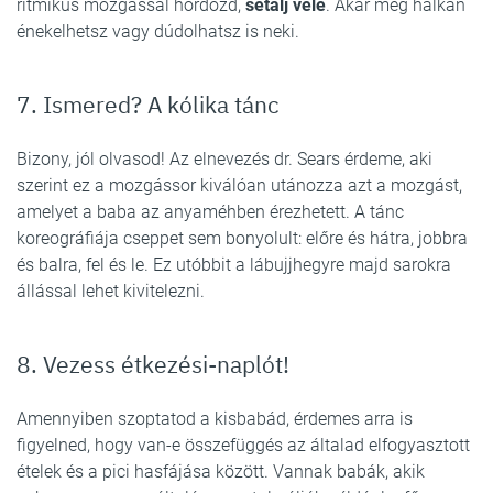
ritmikus mozgással hordozd,
sétálj vele
. Akár még halkan
énekelhetsz vagy dúdolhatsz is neki.
7. Ismered? A kólika tánc
Bizony, jól olvasod! Az elnevezés dr. Sears érdeme, aki
szerint ez a mozgássor kiválóan utánozza azt a mozgást,
amelyet a baba az anyaméhben érezhetett. A tánc
koreográfiája cseppet sem bonyolult: előre és hátra, jobbra
és balra, fel és le. Ez utóbbit a lábujjhegyre majd sarokra
állással lehet kivitelezni.
8. Vezess étkezési-naplót!
Amennyiben szoptatod a kisbabád, érdemes arra is
figyelned, hogy van-e összefüggés az általad elfogyasztott
ételek és a pici hasfájása között. Vannak babák, akik