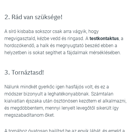
2. Rád van szüksége!
A síró kisbaba sokszor csak arra vágyik, hogy
megvigasztald, kézbe vedd és ringasd. A
testkontaktus
, a
hordozókendő, a halk és megnyugtató beszéd ebben a
helyzetben is sokat segíthet a fájdalmak mérséklésében.
3. Tornáztasd!
Nálunk mindkét gyerkőc igen hasfájós volt, és ez a
módszer bizonyult a leghatékonyabbnak. Számtalan
kialvatlan éjszaka után ösztönösen kezdtem el alkalmazni,
és megdöbbentem, mennyi lenyelt levegőtől sikerült így
megszabadítanom őket.
A tornához óvatosan hajlítsd be az egyik lábát, és emeld a