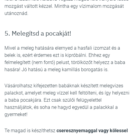
mozgást váltott kézzel. Mintha egy vízimalom mozgását
utánoznád.
5. Melegítsd a pocakját!
Mivel a meleg hatására elernyed a hasfali izomzat és a
belek is, ezért érdemes ezt is kipróbálni. Ehhez egy
felmelegített (nem forró) pelust, törölközőt helyezz a baba
hasára! Jó hatású a meleg kamillás borogatás is.
Vásárolhatsz kifejezetten babáknak készített melegvizes
palackot, amelyet meleg vízzel kell feltölteni, és így helyezni
a baba pocakjára. Ezt csak szülői felügyelettel
használjátok, és soha ne hagyd egyedül a palackkal a
gyermeket!
Te magad is készíthetsz
cseresznyemaggal vagy kölessel