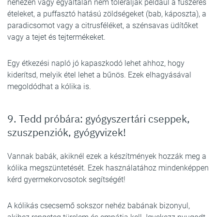
nehezen vagy egyáltalán nem tolerálják például a fűszeres
ételeket, a puffasztó hatású zöldségeket (bab, káposzta), a
paradicsomot vagy a citrusféléket, a szénsavas üdítőket
vagy a tejet és tejtermékeket.
Egy étkezési napló jó kapaszkodó lehet ahhoz, hogy
kiderítsd, melyik étel lehet a bűnös. Ezek elhagyásával
megoldódhat a kólika is.
9. Tedd próbára: gyógyszertári cseppek,
szuszpenziók, gyógyvizek!
Vannak babák, akiknél ezek a készítmények hozzák meg a
kólika megszüntetését. Ezek használatához mindenképpen
kérd gyermekorvosotok segítségét!
A kólikás csecsemő sokszor nehéz babának bizonyul,