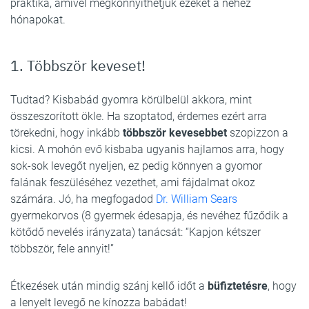
praktika, amivel megkönnyíthetjük ezeket a nehéz
hónapokat.
1. Többször keveset!
Tudtad? Kisbabád gyomra körülbelül akkora, mint
összeszorított ökle. Ha szoptatod, érdemes ezért arra
törekedni, hogy inkább
többször kevesebbet
szopizzon a
kicsi. A mohón evő kisbaba ugyanis hajlamos arra, hogy
sok-sok levegőt nyeljen, ez pedig könnyen a gyomor
falának feszüléséhez vezethet, ami fájdalmat okoz
számára. Jó, ha megfogadod
Dr. William Sears
gyermekorvos (8 gyermek édesapja, és nevéhez fűződik a
kötődő nevelés irányzata) tanácsát: “Kapjon kétszer
többször, fele annyit!”
Étkezések után mindig szánj kellő időt a
büfiztetésre
, hogy
a lenyelt levegő ne kínozza babádat!