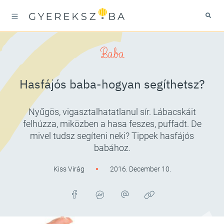
Baba
Hasfájós baba-hogyan segíthetsz?
Nyűgös, vigasztalhatatlanul sír. Lábacskáit
felhúzza, miközben a hasa feszes, puffadt. De
mivel tudsz segíteni neki? Tippek hasfájós
babához.
Kiss Virág
2016. December 10.