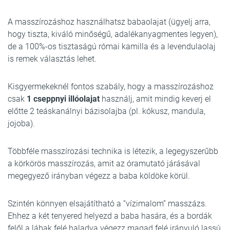
A masszírozáshoz használhatsz babaolajat (ügyelj arra,
hogy tiszta, kiváló minőségű, adalékanyagmentes legyen),
de a 100%-os tisztaságú római kamilla és a levendulaolaj
is remek választás lehet.
Kisgyermekeknél fontos szabály, hogy a masszírozáshoz
csak
1 cseppnyi illóolajat
használj, amit mindig keverj el
előtte 2 teáskanálnyi bázisolajba (pl. kókusz, mandula,
jojoba).
Többféle masszírozási technika is létezik, a legegyszerűbb
a körkörös masszírozás, amit az óramutató járásával
megegyező irányban végezz a baba köldöke körül.
Szintén könnyen elsajátítható a “vízimalom” masszázs.
Ehhez a két tenyered helyezd a baba hasára, és a bordák
felől a lábak felé haladva végezz magad felé irányuló lassú