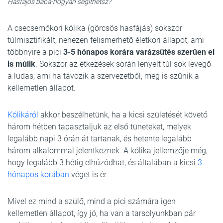
Hasfájós baba-hogyan segíthetsz?
A csecsemőkori kólika (görcsös hasfájás) sokszor
túlmisztifikált, nehezen felismerhető életkori állapot, ami
többnyire a pici
3-5 hónapos korára varázsütés szerűen el
is múlik
. Sokszor az étkezések során lenyelt túl sok levegő
a ludas, ami ha távozik a szervezetből, meg is szűnik a
kellemetlen állapot.
Kólikáról
akkor beszélhetünk, ha a kicsi születését követő
három hétben tapasztaljuk az első tüneteket, melyek
legalább napi 3 órán át tartanak, és hetente legalább
három alkalommal jelentkeznek. A kólika jellemzője még,
hogy legalább 3 hétig elhúzódhat, és általában a kicsi
3
hónapos korában
véget is ér.
Mivel ez mind a szülő, mind a pici számára igen
kellemetlen állapot, így jó, ha van a tarsolyunkban pár