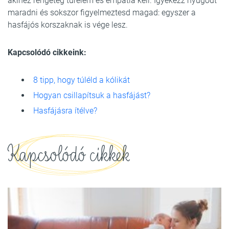
akihez rengeteg türelem és empátia kell. Igyekezz nyugodt
maradni és sokszor figyelmeztesd magad: egyszer a
hasfájós korszaknak is vége lesz.
Kapcsolódó cikkeink:
8 tipp, hogy túléld a kólikát
Hogyan csillapítsuk a hasfájást?
Hasfájásra ítélve?
Kapcsolódó cikkek