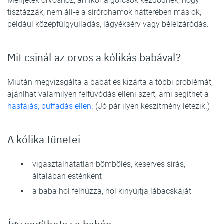
Menjetek orvoshoz, amikor a görcsök kezdődnek, hogy
tisztázzák, nem áll-e a sírórohamok hátterében más ok,
például középfülgyulladás, lágyéksérv vagy bélelzáródás.
Mit csinál az orvos a kólikás babával?
Miután megvizsgálta a babát és kizárta a többi problémát,
ajánlhat valamilyen felfúvódás elleni szert, ami segíthet a
hasfájás, puffadás ellen
. (Jó pár ilyen készítmény létezik.)
A kólika tünetei
vigasztalhatatlan bömbölés, keserves sírás,
általában esténként
a baba hol felhúzza, hol kinyújtja lábacskáját