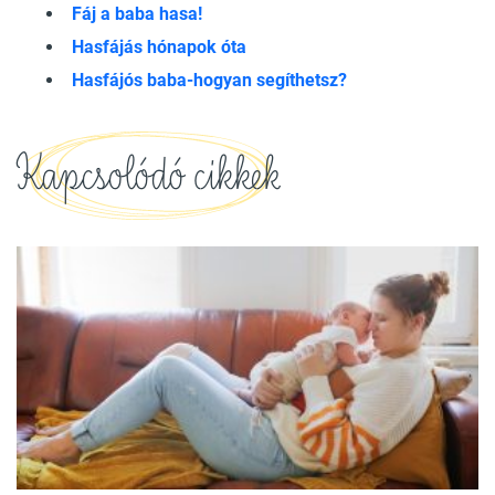
Fáj a baba hasa!
Hasfájás hónapok óta
Hasfájós baba-hogyan segíthetsz?
Kapcsolódó cikkek