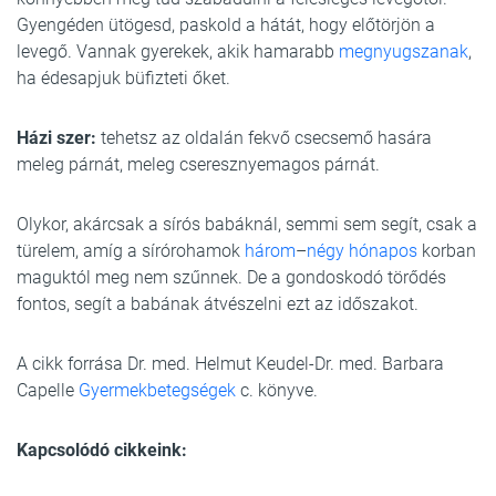
Gyengéden ütögesd, paskold a hátát, hogy előtörjön a
levegő. Vannak gyerekek, akik hamarabb
megnyugszanak
,
ha édesapjuk büfizteti őket.
Házi szer:
tehetsz az oldalán fekvő csecsemő hasára
meleg párnát, meleg cseresznyemagos párnát.
Olykor, akárcsak a sírós babáknál, semmi sem segít, csak a
türelem, amíg a sírórohamok
három
–
négy hónapos
korban
maguktól meg nem szűnnek. De a gondoskodó törődés
fontos, segít a babának átvészelni ezt az időszakot.
A cikk forrása Dr. med. Helmut Keudel-Dr. med. Barbara
Capelle
Gyermekbetegségek
c. könyve.
Kapcsolódó cikkeink: