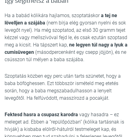
Így segíthetsz a babán
Ha a babád kólikára hajlamos, szoptatáskor
a tej ne
lövelljen a szájába
(nem bírja elég gyorsan nyelni és sok
levegőt nyel). Ha még szoptatod, az első 30 gramm tejet
kézzel vagy mellszívóval fejd le, és csak ezután szoptasd
meg a kicsit. Ha tápszert kap,
ne legyen túl nagy a lyuk a
cumisüvegen
(másodpercenként egy csepp jöjjön), és ne
csússzon túl mélyen a baba szájába.
Szoptatás közben egy perc után tarts szünetet, hogy a
baba böföghessen. Ezt többször ismételd meg etetés
során, hogy a baba megszabadulhasson a lenyelt
levegőtől. Ha felfúvódott, masszírozd a pocakját.
Fektesd hasra a csupasz karodra
vagy hasadra – ez
meleget ad. Ebben a “repülőpózban” (kólika tartásnak is
hívják) a kisbaba elölről-hátulról testmeleget kap, és
könnyebben meg tud szabadulni a felesleges levegőtől.