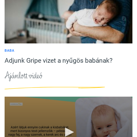
BABA
Adjunk Gripe vizet a nyűgös babának?
Ajánlott videó