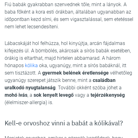
Fiú babák gyakrabban szenvednek tőle, mint a lányok. A
baba főként a kora esti órákban, általában ugyanabban az
időpontban kezd sírni, és sem vigasztalással, sem etetéssel
nem lehet lecsendesíteni.
Lábacskáját hol felhúzza, hol kinyújtja, arcán fájdalmas
kifejezés ül. A bömbölés, akárcsak a sírós babák esetében,
órákig is eltarthat, majd hirtelen abbamarad. A három
hónapos
kólika
oka, ugyanúgy, mint a sírós babáknál, itt
sem tisztázott. A
gyermek belének éretlensége
vélhetőleg
ugyanúgy szerepet játszik benne, mint a
családban
uralkodó nyugtalanság
. További okként szóba jöhet a
mohó ivás
, a
sok lenyelt levegő
vagy a
tejérzékenység
(élelmiszer-allergia) is.
Kell-e orvoshoz vinni a babát a kólikával?