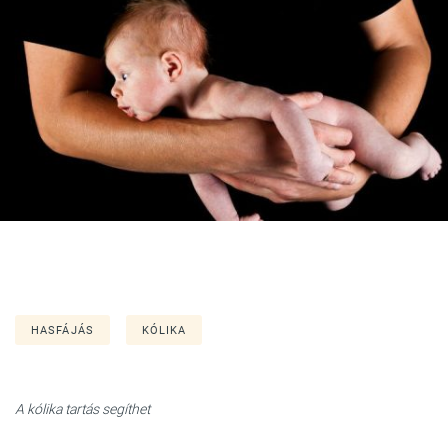
HASFÁJÁS
KÓLIKA
A kólika tartás segíthet