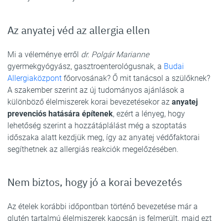
Az anyatej véd az allergia ellen
Mi a véleménye erről
dr. Polgár Marianne
gyermekgyógyász, gasztroenterológusnak, a
Budai
Allergiaközpont
főorvosának? Ő mit tanácsol a szülőknek?
A szakember szerint az új tudományos ajánlások a
különböző élelmiszerek korai bevezetésekor az
anyatej
prevenciós hatására építenek
, ezért a lényeg, hogy
lehetőség szerint a hozzátáplálást még a szoptatás
időszaka alatt kezdjük meg, így az anyatej védőfaktorai
segíthetnek az allergiás reakciók megelőzésében.
Nem biztos, hogy jó a korai bevezetés
Az ételek korábbi időpontban történő bevezetése már a
glutén tartalmú élelmiszerek kapcsán is felmerült. majd ezt