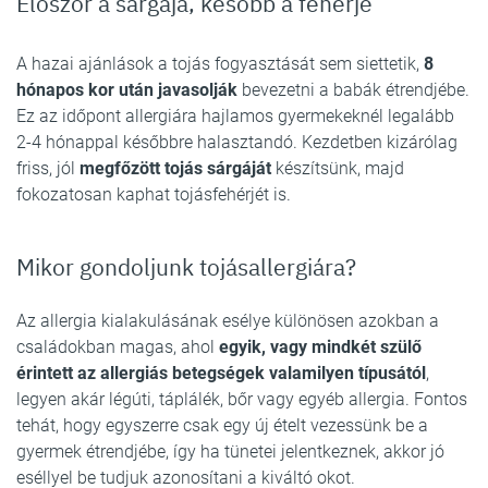
Először a sárgája, később a fehérje
A hazai ajánlások a tojás fogyasztását sem siettetik,
8
hónapos kor után javasolják
bevezetni a babák étrendjébe.
Ez az időpont allergiára hajlamos gyermekeknél legalább
2-4 hónappal későbbre halasztandó. Kezdetben kizárólag
friss, jól
megfőzött tojás sárgáját
készítsünk, majd
fokozatosan kaphat tojásfehérjét is.
Mikor gondoljunk tojásallergiára?
Az allergia kialakulásának esélye különösen azokban a
családokban magas, ahol
egyik, vagy mindkét szülő
érintett az allergiás betegségek valamilyen típusától
,
legyen akár légúti, táplálék, bőr vagy egyéb allergia. Fontos
tehát, hogy egyszerre csak egy új ételt vezessünk be a
gyermek étrendjébe, így ha tünetei jelentkeznek, akkor jó
eséllyel be tudjuk azonosítani a kiváltó okot.