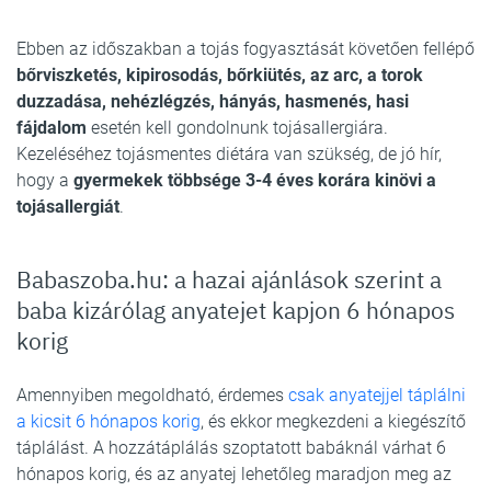
Ebben az időszakban a tojás fogyasztását követően fellépő
bőrviszketés, kipirosodás, bőrkiütés, az arc, a torok
duzzadása, nehézlégzés, hányás, hasmenés, hasi
fájdalom
esetén kell gondolnunk tojásallergiára.
Kezeléséhez tojásmentes diétára van szükség, de jó hír,
hogy a
gyermekek többsége 3-4 éves korára kinövi a
tojásallergiát
.
Babaszoba.hu: a hazai ajánlások szerint a
baba kizárólag anyatejet kapjon 6 hónapos
korig
Amennyiben megoldható, érdemes
csak anyatejjel táplálni
a kicsit 6 hónapos korig
, és ekkor megkezdeni a kiegészítő
táplálást. A hozzátáplálás szoptatott babáknál várhat 6
hónapos korig, és az anyatej lehetőleg maradjon meg az