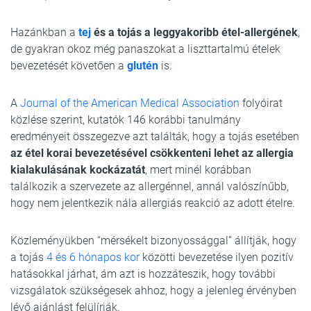
Hazánkban a
tej
és a tojás a leggyakoribb étel-allergének
,
de gyakran okoz még panaszokat a liszttartalmú ételek
bevezetését követően a
glutén
is.
A
Journal of the American Medical Association
folyóirat
közlése szerint, kutatók 146 korábbi tanulmány
eredményeit összegezve azt találták, hogy a tojás esetében
az étel korai bevezetésével csökkenteni lehet az allergia
kialakulásának kockázatát
, mert minél korábban
találkozik a szervezete az allergénnel, annál valószínűbb,
hogy nem jelentkezik nála allergiás reakció az adott ételre.
Közleményükben “mérsékelt bizonyossággal” állítják, hogy
a tojás
4 és 6 hónapos kor
közötti bevezetése ilyen pozitív
hatásokkal járhat, ám azt is hozzáteszik, hogy további
vizsgálatok szükségesek ahhoz, hogy a jelenleg érvényben
lévő ajánlást felülírják.