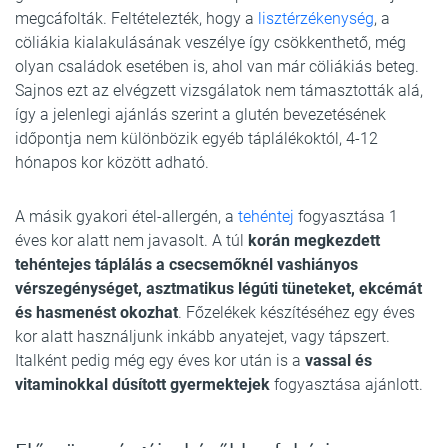
megcáfolták. Feltételezték, hogy a
lisztérzékenység
, a
cöliákia kialakulásának veszélye így csökkenthető, még
olyan családok esetében is, ahol van már cöliákiás beteg.
Sajnos ezt az elvégzett vizsgálatok nem támasztották alá,
így a jelenlegi ajánlás szerint a glutén bevezetésének
időpontja nem különbözik egyéb táplálékoktól, 4-12
hónapos kor között adható.
A másik gyakori étel-allergén, a
tehéntej
fogyasztása 1
éves kor alatt nem javasolt. A túl
korán megkezdett
tehéntejes táplálás a csecsemőknél vashiányos
vérszegénységet, asztmatikus légúti tüneteket, ekcémát
és hasmenést okozhat
. Főzelékek készítéséhez egy éves
kor alatt használjunk inkább anyatejet, vagy tápszert.
Italként pedig még egy éves kor után is a
vassal és
vitaminokkal dúsított gyermektejek
fogyasztása ajánlott.