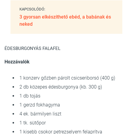
KAPCSOLÓDÓ:
3 gyorsan elkészíthető ebéd, a babának és
neked
ÉDESBURGONYÁS FALAFEL
Hozzávalók
1 konzerv gőzben párolt csicseriborsó (400 g)
2 db közepes édesburgonya (kb. 300 g)
1 db tojás
1 gerzd fokhagyma
4 ek. bármilyen liszt
1 tk. sütőpor
1 kisebb csokor petrezselyem felaprítva