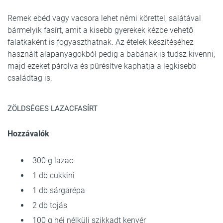
Remek ebéd vagy vacsora lehet némi körettel, salátával
bármelyik fasírt, amit a kisebb gyerekek kézbe vehető
falatkaként is fogyaszthatnak. Az ételek készítéséhez
használt alapanyagokból pedig a babának is tudsz kivenni,
majd ezeket párolva és pürésítve kaphatja a legkisebb
családtag is.
ZÖLDSÉGES LAZACFASÍRT
Hozzávalók
300 g lazac
1 db cukkini
1 db sárgarépa
2 db tojás
100 g héj nélküli szikkadt kenyér