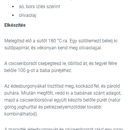
só, bors ízlés szerint
olívaolaj
Elkészítés
Melegítsd elő a sütőt 180 °C-ra. Egy sütőlemezt bélelj ki
sütőpapírral, és vékonyan kend meg olívaolajjal.
A csicseriborsót csepegtesd le, öblítsd át, és tegyél félre
belőle 100 g-ot a baba püréjéhez.
Az édesburgonyákat tisztítsd meg, kockázd fel, és párold
puhára. Miután megfőtt, vedd ki a babának szánt adagot,
majd a csicseriborsóval együtt készíts belőle pürét (natúr
görög joghurttal és petrezselyemzölddel tovább
kombinálhatod).
A maradék édesburgonyát és csicseriborsót rakd egy nagy