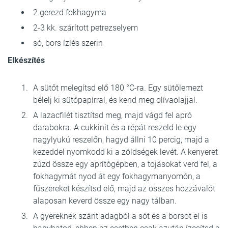
2 gerezd fokhagyma
2-3 kk. szárított petrezselyem
só, bors ízlés szerin
Elkészítés
A sütőt melegítsd elő 180 °C-ra. Egy sütőlemezt
bélelj ki sütőpapírral, és kend meg olívaolajjal.
A lazacfilét tisztítsd meg, majd vágd fel apró
darabokra. A cukkinit és a répát reszeld le egy
nagylyukú reszelőn, hagyd állni 10 percig, majd a
kezeddel nyomkodd ki a zöldségek levét. A kenyeret
zúzd össze egy aprítógépben, a tojásokat verd fel, a
fokhagymát nyod át egy fokhagymanyomón, a
fűszereket készítsd elő, majd az összes hozzávalót
alaposan keverd össze egy nagy tálban.
A gyereknek szánt adagból a sót és a borsot el is