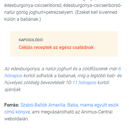
édesburgonya-csicseriborsó; édesburgonya-csicseriborsó-
natúr görög joghurt+petrezselyem. (Ezeket kell kivenned
külön a babának.)
KAPCSOLÓDÓ:
Céklás receptek az egész családnak
Az édesburgonya, a natúr joghurt és a zöldfűszerek már
6
hónapos
kortól adhatók a babának, míg a legtöbb bab- és
hüvelyes zöldség bevezetését 10-
11 hónapos
kortól
ajánlják.
Forrás:
Szabó-Ballók Amarilla: Baba, mama együtt eszik
című könyve
, ami megvásárolható az Animus-Central
weboldalán.