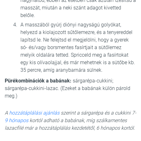
hagyhatod, ebben az esetben csak azután ízesítsd a
masszát, miután a neki szánt adagot kivetted
belőle.
A masszából gyúrj diónyi nagyságú golyókat,
helyezd a kiolajozott sűtőlemezre, és a tenyereddel
lapítsd le. Ne felejtsd el megjelölni, hogy a gyerek
só- és/vagy borsmentes fasírtjait a sütőlemez
melyik oldalára tetted. Spricceld meg a fasírtokat
egy kis olívaolajjal, és már mehetnek is a sütőbe kb.
35 percre, amíg aranybarnára sülnek.
Pürékombinációk a babának:
sárgarépa-cukkini;
sárgarépa-cukkini-lazac. (Ezeket a babának külön párold
meg.)
A
hozzátáplálási ajánlás
szerint a sárgarépa és a cukkini 7-
9 hónapos
kortól adható a babának, míg szálkamentes
lazacfilé már a hozzátáplálás kezdetétől, 6 hónapos kortól.