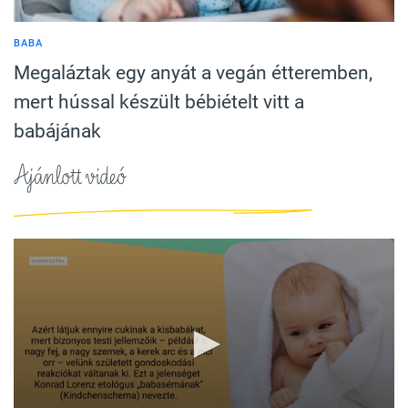
BABA
Megaláztak egy anyát a vegán étteremben,
mert hússal készült bébiételt vitt a
babájának
Ajánlott videó