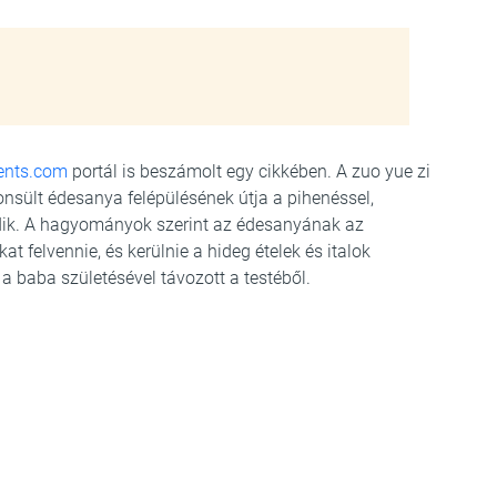
ents.com
portál is beszámolt egy cikkében. A zuo yue zi
sült édesanya felépülésének útja a pihenéssel,
dik. A hagyományok szerint az édesanyának az
t felvennie, és kerülnie a hideg ételek és italok
 a baba születésével távozott a testéből.