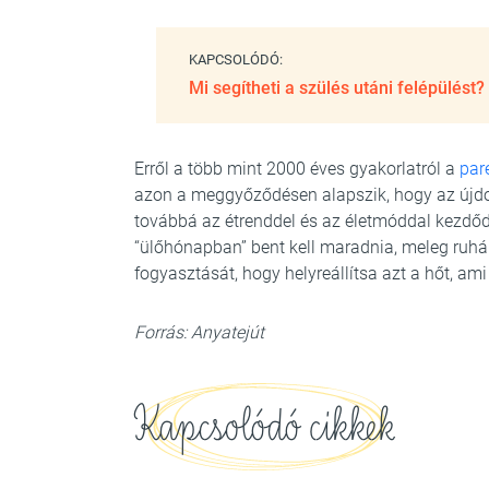
KAPCSOLÓDÓ:
Mi segítheti a szülés utáni felépülést?
Erről a több mint 2000 éves gyakorlatról a
par
azon a meggyőződésen alapszik, hogy az újdon
továbbá az étrenddel és az életmóddal kezdő
“ülőhónapban” bent kell maradnia, meleg ruháka
fogyasztását, hogy helyreállítsa azt a hőt, ami
Forrás: Anyatejút
Kapcsolódó cikkek