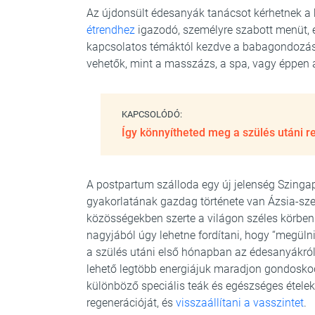
Az újdonsült édesanyák tanácsot kérhetnek a 
étrendhez
igazodó, személyre szabott menüt, é
kapcsolatos témáktól kezdve a babagondozási
vehetők, mint a masszázs, a spa, vagy éppen 
KAPCSOLÓDÓ:
Így könnyítheted meg a szülés utáni 
A postpartum szálloda egy új jelenség Szin
gyakorlatának gazdag története van Ázsia-sze
közösségekben szerte a világon széles körbe
nagyjából úgy lehetne fordítani, hogy “megülni 
a szülés utáni első hónapban az édesanyákró
lehető legtöbb energiájuk maradjon gondosko
különböző speciális teák és egészséges ételek
regenerációját, és
visszaállítani a vasszintet
.