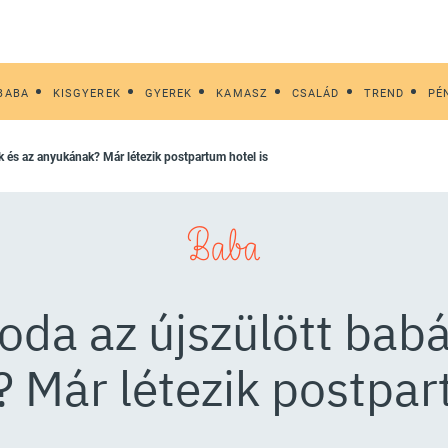
BABA
KISGYEREK
GYEREK
KAMASZ
CSALÁD
TREND
PÉ
k és az anyukának? Már létezik postpartum hotel is
Baba
oda az újszülött bab
 Már létezik postpart