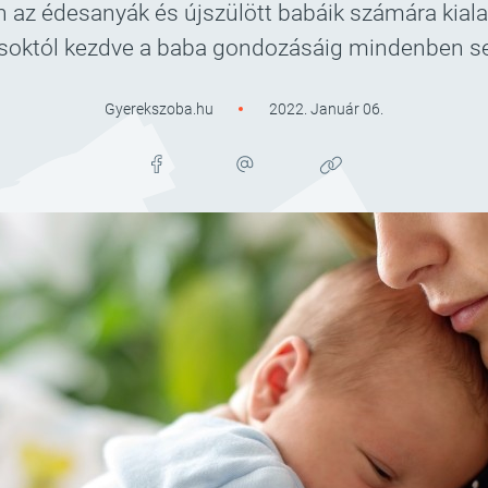
n az édesanyák és újszülött babáik számára kialak
soktól kezdve a baba gondozásáig mindenben seg
Gyerekszoba.hu
2022. Január 06.