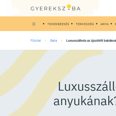
TEHERBEESÉS
TERHESSÉG
ANYA
Főoldal
Baba
Luxusszálloda az újszülött babákna
Luxusszáll
anyukának?