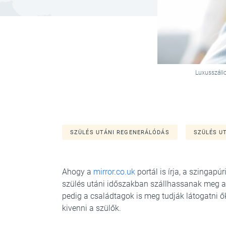
Luxusszállo
SZÜLÉS UTÁNI REGENERÁLÓDÁS
SZÜLÉS U
Ahogy a
mirror.co.uk
portál is írja, a szingapú
szülés utáni időszakban szállhassanak meg 
pedig a családtagok is meg tudják látogatni ő
kivenni a szülők.