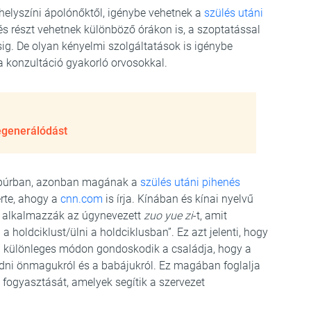
helyszíni ápolónőktől, igénybe vehetnek a
szülés utáni
s részt vehetnek különböző órákon is, a szoptatással
g. De olyan kényelmi szolgáltatások is igénybe
a konzultáció gyakorló orvosokkal.
regenerálódást
gapúrban, azonban magának a
szülés utáni pihenés
rte, ahogy a
cnn.com
is írja. Kínában és kínai nyelvű
n alkalmazzák az úgynevezett
zuo yue zi
-t, amit
a holdciklust/ülni a holdciklusban”. Ez azt jelenti, hogy
l különleges módon gondoskodik a családja, hogy a
dni önmagukról és a babájukról. Ez magában foglalja
 fogyasztását, amelyek segítik a szervezet