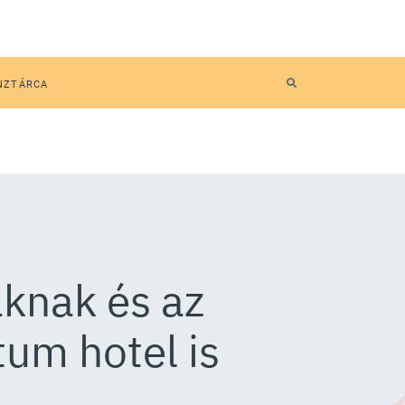
NZTÁRCA
áknak és az
um hotel is