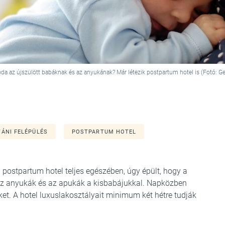
da az újszülött babáknak és az anyukának? Már létezik postpartum hotel is (Fotó: G
TÁNI FELÉPÜLÉS
POSTPARTUM HOTEL
ri postpartum hotel teljes egészében, úgy épült, hogy a
az anyukák és az apukák a kisbabájukkal. Napközben
ket. A hotel luxuslakosztályait minimum két hétre tudják