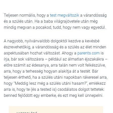
Teljesen normális, hogy a
test megváltozik
a várandósság
és a szülés után. Ha a baba világrajövetele után még
mindig megvan a pocakod, tudd, hogy nem vagy egyedül.
A nagyobb, nyilvánvalóbb dolgoktól kezdve a kevésbé
észrevehetőkig, a várandósság és a szülés az élet minden
aspektusában hozhat változást. Ahogy a
parents.com
is
írja, bár sok változásra – például az álmatlan éjszakákra –
előre számít az édesanya, arra talán nem volt felkészülve,
arra, hogy a terhesség hogyan alakítja át a testét. Bár
teljesen érthető, ha a szülés utáni napokban rákeresel arra,
hogy “Meddig lesz még a szülés utáni hasam?”, emlékezz
arra is, hogy te (és a tested is) csodálatos dolgot tettetek:
benned fejlődött egy emberke, és ezt meg kell ünnepelni.