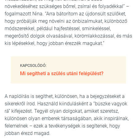
növekedéséhez szükséges bőrrel, zsírral és folyadékkal” –
fogalmazott Nina. “Arra bátorítom az újdonsült szülőket,
hogy próbálják meg növelni az önbizalmukat, különböző
módszerekkel, például hajfestéssel, sminkeléssel,
megerősítő dolgok olvasásával, körömlakkozással, és más
kis lépésekkel, hogy jobban érezzék magukat.”
KAPCSOLÓDÓ:
Mi segítheti a szülés utáni felépülést?
A naplóírás is segíthet, különösen, ha a bejegyzéseket a
sikerekről írod. Használd kiindulásként a “büszke vagyok
rá” kifejezést. Tegyél olyan dolgokat, amiket szeretsz,
különösen olyan emberek társaságában, akik inspirálnak,
felemelnek – ezek a tevékenységek is segítenek, hogy
jobban érezd magad.