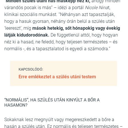
“
Minden szülés utáni has másképp néz ki,
ahogy minden
várandós pocak is más” – idézi a portál
Nicole Nina
t,
klinikai szociális munkást. “Néhányan azt tapasztalják,
hogy a hasuk gyorsan, néhány órán belül a szülés után
‘leereszt’, míg
mások hetekig, sőt hónapokig vagy évekig
látják kidudorodónak.
De függetlenül attól, hogy hogyan
néz ki a hasad, ne feledd, hogy teljesen természetes – és
normális -, és a tapasztalatod is egyedi a számodra.”
KAPCSOLÓDÓ:
Erre emlékeztet a szülés utáni testem
“NORMÁLIS”, HA SZÜLÉS UTÁN KINYÚLT A BŐR A
HASAMON?
Sokaknak lesz megnyúlt vagy megereszkedett a bőre a
hasán a szülés után. Ez normális és teljesen természetes –