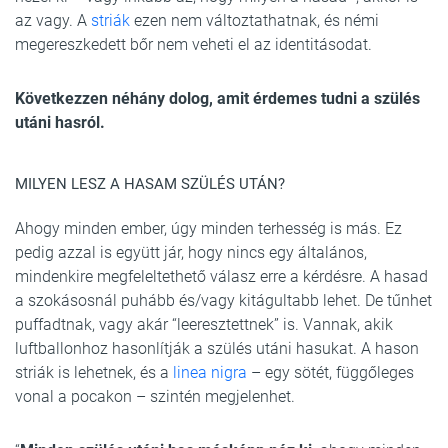
az vagy. A
striák
ezen nem változtathatnak, és némi
megereszkedett bőr nem veheti el az identitásodat.
Következzen néhány dolog, amit érdemes tudni a szülés
utáni hasról.
MILYEN LESZ A HASAM SZÜLÉS UTÁN?
Ahogy minden ember, úgy minden terhesség is más. Ez
pedig azzal is együtt jár, hogy nincs egy általános,
mindenkire megfeleltethető válasz erre a kérdésre. A hasad
a szokásosnál puhább és/vagy kitágultabb lehet. De tűnhet
puffadtnak, vagy akár “leeresztettnek” is. Vannak, akik
luftballonhoz hasonlítják a szülés utáni hasukat. A hason
striák is lehetnek, és a
linea nigra
– egy sötét, függőleges
vonal a pocakon – szintén megjelenhet.