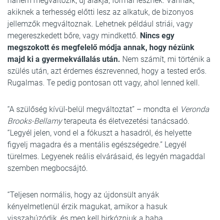
hanem megváltozik, új alakja, formái lesznek. Vannak,
akiknek a terhesség előtti lesz az alkatuk, de bizonyos
jellemzők megváltoznak. Lehetnek például striái, vagy
megereszkedett bőre, vagy mindkettő.
Nincs egy
megszokott és megfelelő módja annak, hogy nézünk
majd ki a gyermekvállalás után.
Nem számít, mi történik a
szülés után, azt érdemes észrevenned, hogy a tested erős.
Rugalmas. Te pedig pontosan ott vagy, ahol lenned kell.
“A szülőség kívül-belül megváltoztat” – mondta el
Veronda
Brooks-Bellamy
terapeuta és életvezetési tanácsadó.
“Legyél jelen, vond el a fókuszt a hasadról, és helyette
figyelj magadra és a mentális egészségedre.” Legyél
türelmes. Legyenek reális elvárásaid, és legyén magaddal
szemben megbocsájtó.
“Teljesen normális, hogy az újdonsült anyák
kényelmetlenül érzik magukat, amikor a hasuk
visszahúzódik, és meg kell birkózniuk a baba