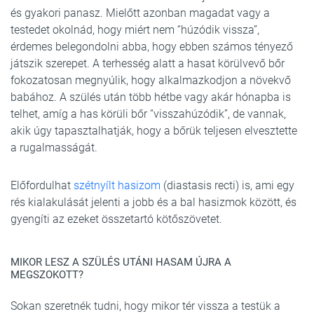
és gyakori panasz. Mielőtt azonban magadat vagy a
testedet okolnád, hogy miért nem “húzódik vissza”,
érdemes belegondolni abba, hogy ebben számos tényező
játszik szerepet. A terhesség alatt a hasat körülvevő bőr
fokozatosan megnyúlik, hogy alkalmazkodjon a növekvő
babához. A szülés után több hétbe vagy akár hónapba is
telhet, amíg a has körüli bőr “visszahúzódik”, de vannak,
akik úgy tapasztalhatják, hogy a bőrük teljesen elvesztette
a rugalmasságát.
Előfordulhat
szétnyílt hasizom
(diastasis recti) is, ami egy
rés kialakulását jelenti a jobb és a bal hasizmok között, és
gyengíti az ezeket összetartó kötőszövetet.
MIKOR LESZ A SZÜLÉS UTÁNI HASAM ÚJRA A
MEGSZOKOTT?
Sokan szeretnék tudni, hogy mikor tér vissza a testük a