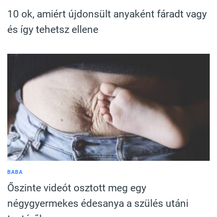
10 ok, amiért újdonsült anyaként fáradt vagy
és így tehetsz ellene
BABA
Őszinte videót osztott meg egy
négygyermekes édesanya a szülés utáni