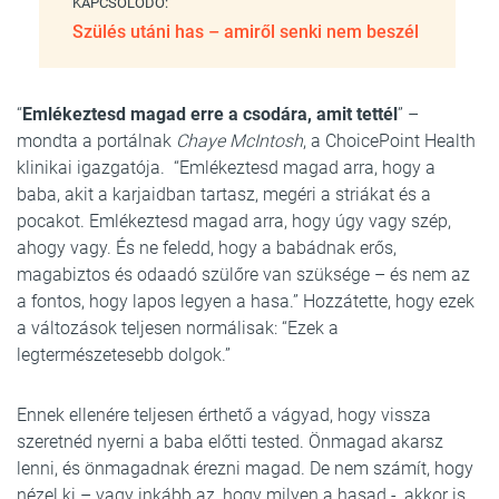
KAPCSOLÓDÓ:
Szülés utáni has – amiről senki nem beszél
“
Emlékeztesd magad erre a csodára, amit tettél
” –
mondta a portálnak
Chaye McIntosh
, a ChoicePoint Health
klinikai igazgatója. “Emlékeztesd magad arra, hogy a
baba, akit a karjaidban tartasz, megéri a striákat és a
pocakot. Emlékeztesd magad arra, hogy úgy vagy szép,
ahogy vagy. És ne feledd, hogy a babádnak erős,
magabiztos és odaadó szülőre van szüksége – és nem az
a fontos, hogy lapos legyen a hasa.” Hozzátette, hogy ezek
a változások teljesen normálisak: “Ezek a
legtermészetesebb dolgok.”
Ennek ellenére teljesen érthető a vágyad, hogy vissza
szeretnéd nyerni a baba előtti tested. Önmagad akarsz
lenni, és önmagadnak érezni magad. De nem számít, hogy
nézel ki – vagy inkább az, hogy milyen a hasad -, akkor is