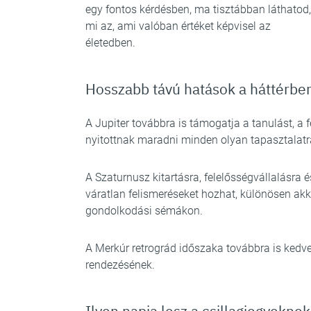
egy fontos kérdésben, ma tisztábban láthatod,
mi az, ami valóban értéket képvisel az
életedben.
Hosszabb távú hatások a háttérbe
A Jupiter továbbra is támogatja a tanulást, a 
nyitottnak maradni minden olyan tapasztalatra
A Szaturnusz kitartásra, felelősségvállalásra
váratlan felismeréseket hozhat, különösen akk
gondolkodási sémákon.
A Merkúr retrográd időszaka továbbra is kedvez
rendezésének.
Ilyen napja lesz a csillagjegyeknek