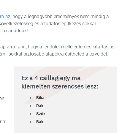
ra az,
hogy a legnagyobb eredmények nem mindig a
következetesség és a tudatos építkezés sokkal
dőt magadnak!
nap arra tanít, hogy a lendület mellé érdemes kitartást is
rni, sokkal biztosabb alapokra építheted a terveidet.
Ez a 4 csillagjegy ma
kiemelten szerencsés lesz:
Bika
on
Rák
Szűz
r a
Bak