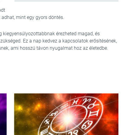
y
odt
 adhat, mint egy gyors döntés.
eg kiegyensúlyozottabbnak érezheted magad, és
zükséged. Ez a nap kedvez a kapcsolatok erősítésének,
snek, ami hosszú távon nyugalmat hoz az életedbe.