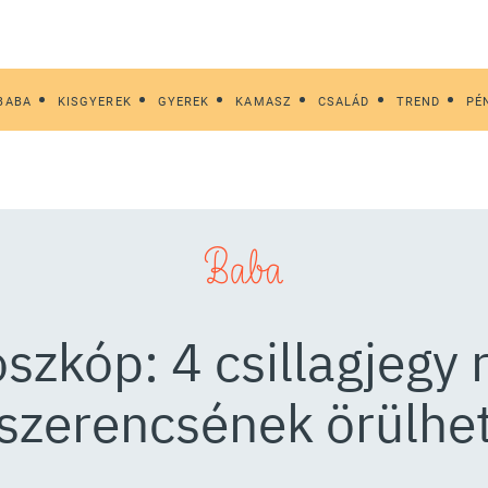
BABA
KISGYEREK
GYEREK
KAMASZ
CSALÁD
TREND
PÉ
Baba
szkóp: 4 csillagjegy 
szerencsének örülhe