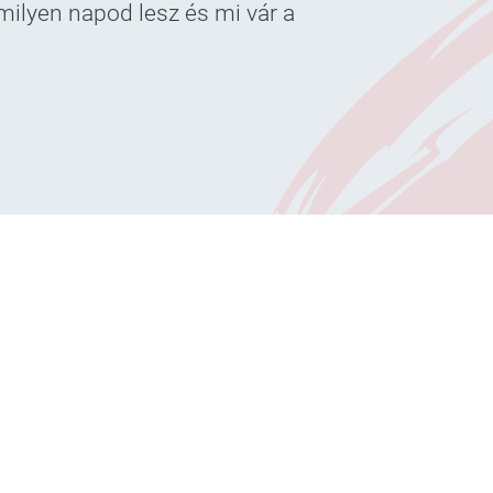
 milyen napod lesz és mi vár a