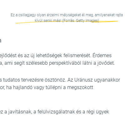
Ez a csillagjegy olyan érzelmi mélységeket él meg, amilyeneket rajta
kívül senki más! (Forrás: Getty Images)
n
fejlődést és az új lehetőségek felismerését. Érdemes
, ami segít szélesebb perspektívából látni a jövődet.
 és tudatos tervezésre ösztönöz. Az Uránusz ugyanakkor
or, ha hajlandó vagy túllépni a megszokott
 a javításnak, a felülvizsgálatnak és a régi ügyek