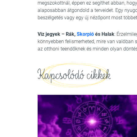
megszokottnál, éppen ez segíthet abban, hog
alaposabban átgondold a terveidet. Egy nyug
beszélgetés vagy egy új nézőpont most többet
Víz jegyek – Rák,
Skorpió
és Halak
: Érzelmil
könnyebben felismerheted, mire van valóban s
az otthoni teendőknek és minden olyan dönté
Kapcsolódó cikkek