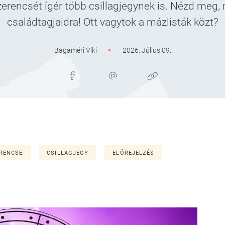
zerencsét ígér több csillagjegynek is. Nézd meg,
családtagjaidra! Ott vagytok a mázlisták közt?
Bagaméri Viki
2026. Július 09.
RENCSE
CSILLAGJEGY
ELŐREJELZÉS