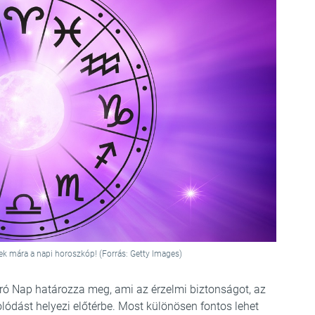
ek mára a napi horoszkóp! (Forrás: Getty Images)
ró Nap határozza meg, ami az érzelmi biztonságot, az
olódást helyezi előtérbe. Most különösen fontos lehet