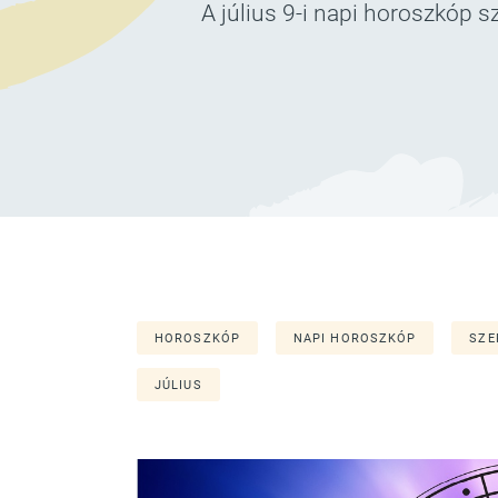
A július 9-i napi horoszkóp s
HOROSZKÓP
NAPI HOROSZKÓP
SZE
JÚLIUS