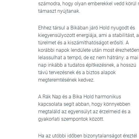
számodra, hogy olyan emberekkel vedd körül m
támaszt nyújtanak.
Ehhez társul a Bikában járó Hold nyugodt és
kiegyensúlyozott energiája, ami a stabilitást, a
türelmet és a kiszámíthatóságot erősíti. A
korábbi napok lendülete után most érezhetőe
lelassulhat a tempó, de ez nem hátrány: a mai
nap inkább a tudatos építkezésnek, a hosszú
távú tervezésnek és a biztos alapok
megteremtésének kedvez.
A Rák Nap és a Bika Hold harmonikus
kapcsolata segít abban, hogy könnyebben
megtaláld az egyensúlyt az érzelmeid és a
gyakorlati szempontok között.
Ha az utóbbi időben bizonytalanságot éreztél