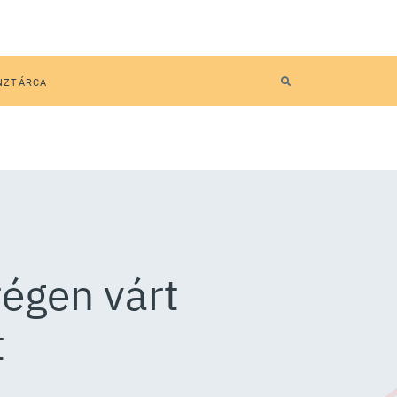
NZTÁRCA
régen várt
t