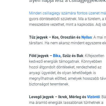
Minden csillagjegy számára fontos üzenet má
gyors döntésekből születnek. Ma a türelem, a 
messzebbre vezethet, mint a kapkodás. Adj i
Tűz jegyek – Kos, Oroszlán és
Nyilas
: A mai 
társítani. Ha nem akarsz mindent egyszerre elé
Föld jegyek –
Bika
, Szűz és Bak
: Kifejezetten
kedvező energiák támogatnak. Könnyebben
hozol átgondolt döntéseket, rendezheted az
anyagi ügyeidet, és olyan lehetőségek is
megnyílhatnak előtted, amelyek hosszabb táv
biztonságot teremtenek.
Levegő jegyek – Ikrek, Mérleg és
Vízöntő
: Bá
ma áramló energiák lassabbnak tűnhetnek a