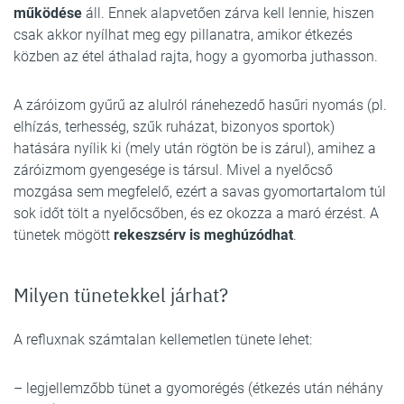
működése
áll. Ennek alapvetően zárva kell lennie, hiszen
csak akkor nyílhat meg egy pillanatra, amikor étkezés
közben az étel áthalad rajta, hogy a gyomorba juthasson.
A záróizom gyűrű az alulról ránehezedő hasűri nyomás (pl.
elhízás, terhesség, szűk ruházat, bizonyos sportok)
hatására nyílik ki (mely után rögtön be is zárul), amihez a
záróizmom gyengesége is társul. Mivel a nyelőcső
mozgása sem megfelelő, ezért a savas gyomortartalom túl
sok időt tölt a nyelőcsőben, és ez okozza a maró érzést. A
tünetek mögött
rekeszsérv is meghúzódhat
.
Milyen tünetekkel járhat?
A refluxnak számtalan kellemetlen tünete lehet:
– legjellemzőbb tünet a gyomorégés (étkezés után néhány