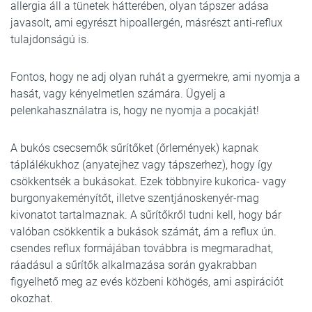
allergia áll a tünetek hátterében, olyan tápszer adása
javasolt, ami egyrészt hipoallergén, másrészt anti-reflux
tulajdonságú is.
Fontos, hogy ne adj olyan ruhát a gyermekre, ami nyomja a
hasát, vagy kényelmetlen számára. Ügyelj a
pelenkahasználatra is, hogy ne nyomja a pocakját!
A bukós csecsemők sűrítőket (őrlemények) kapnak
táplálékukhoz (anyatejhez vagy tápszerhez), hogy így
csökkentsék a bukásokat. Ezek többnyire kukorica- vagy
burgonyakeményítőt, illetve szentjánoskenyér-mag
kivonatot tartalmaznak. A sűrítőkről tudni kell, hogy bár
valóban csökkentik a bukások számát, ám a reflux ún.
csendes reflux formájában továbbra is megmaradhat,
ráadásul a sűrítők alkalmazása során gyakrabban
figyelhető meg az evés közbeni köhögés, ami aspirációt
okozhat.