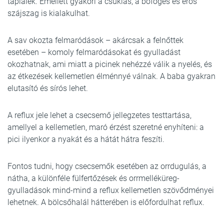
táplálék. Emellett gyakori a csuklás, a böfögés és erős
szájszag is kialakulhat.
A sav okozta felmaródások – akárcsak a felnőttek
esetében – komoly felmaródásokat és gyulladást
okozhatnak, ami miatt a picinek nehézzé válik a nyelés, és
az étkezések kellemetlen élménnyé válnak. A baba gyakran
elutasító és sírós lehet.
A reflux jele lehet a csecsemő jellegzetes testtartása,
amellyel a kellemetlen, maró érzést szeretné enyhíteni: a
pici ilyenkor a nyakát és a hátát hátra feszíti.
Fontos tudni, hogy csecsemők esetében az orrdugulás, a
nátha, a különféle fülfertőzések és orrmelléküreg-
gyulladások mind-mind a reflux kellemetlen szövődményei
lehetnek. A bölcsőhalál hátterében is előfordulhat reflux.