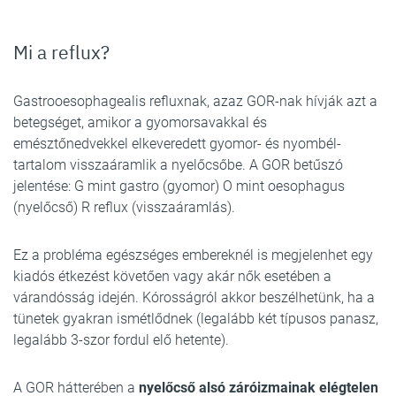
Mi a reflux?
Gastrooesophagealis refluxnak, azaz GOR-nak hívják azt a
betegséget, amikor a gyomorsavakkal és
emésztőnedvekkel elkeveredett gyomor- és nyombél-
tartalom visszaáramlik a nyelőcsőbe. A GOR betűszó
jelentése: G mint gastro (gyomor) O mint oesophagus
(nyelőcső) R reflux (visszaáramlás).
Ez a probléma egészséges embereknél is megjelenhet egy
kiadós étkezést követően vagy akár nők esetében a
várandósság idején. Kórosságról akkor beszélhetünk, ha a
tünetek gyakran ismétlődnek (legalább két típusos panasz,
legalább 3-szor fordul elő hetente).
A GOR hátterében a
nyelőcső alsó záróizmainak
elégtelen