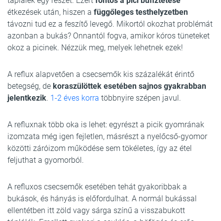
táplálék egy részét. Ezért
fontos a pici büfiztetése
étkezések után, hiszen a
függőleges testhelyzetben
távozni tud ez a feszítő levegő. Mikortól okozhat problémát
azonban a bukás? Onnantól fogva, amikor kóros tüneteket
okoz a picinek. Nézzük meg, melyek lehetnek ezek!
A reflux alapvetően a csecsemők kis százalékát érintő
betegség, de
koraszülöttek esetében sajnos gyakrabban
jelentkezik
.
1-2 éves korra
többnyire szépen javul.
A refluxnak több oka is lehet: egyrészt a picik gyomrának
izomzata még igen fejletlen, másrészt a nyelőcső-gyomor
közötti záróizom működése sem tökéletes, így az étel
feljuthat a gyomorból.
A refluxos csecsemők esetében tehát gyakoribbak a
bukások, és hányás is előfordulhat. A normál bukással
ellentétben itt zöld vagy sárga színű a visszabukott