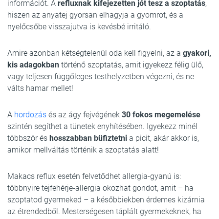
információt. A
refluxnak kifejezetten jót tesz a szoptatás
,
hiszen az anyatej gyorsan elhagyja a gyomrot, és a
nyelőcsőbe visszajutva is kevésbé irritáló.
Amire azonban kétségtelenül oda kell figyelni, az a
gyakori,
kis adagokban
történő szoptatás, amit igyekezz félig ülő,
vagy teljesen függőleges testhelyzetben végezni, és ne
válts hamar mellet!
A
hordozás
és az ágy fejvégének
30 fokos megemelése
szintén segíthet a tünetek enyhítésében. Igyekezz minél
többször és
hosszabban büfiztetni
a picit, akár akkor is,
amikor mellváltás történik a szoptatás alatt!
Makacs reflux esetén felvetődhet allergia-gyanú is:
többnyire tejfehérje-allergia okozhat gondot, amit – ha
szoptatod gyermeked – a későbbiekben érdemes kizárnia
az étrendedből. Mesterségesen táplált gyermekeknek, ha