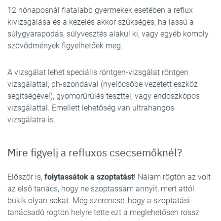
12 hónaposnál fiatalabb gyermekek esetében a reflux
kivizsgálása és a kezelés akkor szükséges, ha lassú a
súlygyarapodás, súlyvesztés alakul ki, vagy egyéb komoly
szövődmények figyelhetőek meg.
A vizsgálat lehet speciális röntgen-vizsgálat röntgen
vizsgálattal, ph-szondával (nyelőcsőbe vezetett eszköz
segítségével), gyomorürülés teszttel, vagy endoszkópos
vizsgálattal. Emellett lehetőség van ultrahangos
vizsgálatra is.
Mire figyelj a refluxos csecsemőknél?
Először is,
folytassátok a szoptatást
! Nálam rögtön az volt
az első tanács, hogy ne szoptassam annyit, mert attól
bukik olyan sokat. Még szerencse, hogy a szoptatási
tanácsadó rögtön helyre tette ezt a meglehetősen rossz