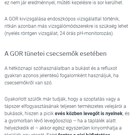
ez nem jár eredménnyel, műtéti kezelésre is sor kerülhet.
A GOR kivizsgálása endoszkópos vizsgálattal történik,
ritkán azonban más vizsgálómódszerekre is szükség lehet
(nyelés röntgen vizsgálat, 24 órás pH-monitorozás).
A GOR tünetei csecsemők esetében
A hétköznapi szóhasználatban a bukást és a refluxot
gyakran azonos jelentésű fogalomként használjuk, ha
csecsemőkről van szó.
Gyakorlott szülők már tudják, hogy a szoptatás vagy a
tápszer elfogyasztásának teljesen természetes velejárói a
bukások, hiszen a picik
evés közben
levegőt is nyelnek
, és
a gyomorban lévő levegőoszlop – ha a táplálék alatt
helyezkedik el – akkor egész egyszerűen kinyomhatja a