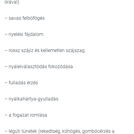
órával)
– savas felböfögés
– nyelési fájdalom
– rossz szájíz és kellemetlen szájszag
– nyálelválasztódás fokozódása
– fulladás érzés
– nyálkahártya-gyulladás
– a fogazat romlása
– légúti tünetek (rekedtség, köhögés, gombócérzés a