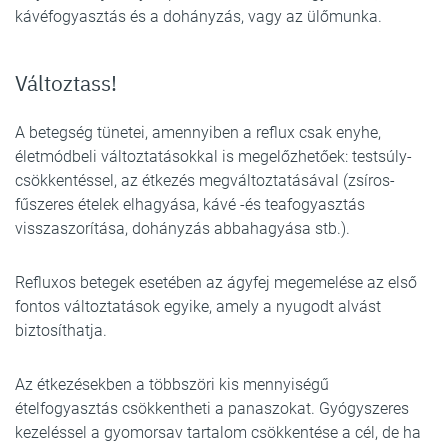
kávéfogyasztás és a dohányzás, vagy az ülőmunka.
Változtass!
A betegség tünetei, amennyiben a reflux csak enyhe,
életmódbeli változtatásokkal is megelőzhetőek: testsúly-
csökkentéssel, az étkezés megváltoztatásával (zsíros-
fűszeres ételek elhagyása, kávé -és teafogyasztás
visszaszorítása, dohányzás abbahagyása stb.).
Refluxos betegek esetében az ágyfej megemelése az első
fontos változtatások egyike, amely a nyugodt alvást
biztosíthatja.
Az étkezésekben a többszöri kis mennyiségű
ételfogyasztás csökkentheti a panaszokat. Gyógyszeres
kezeléssel a gyomorsav tartalom csökkentése a cél, de ha