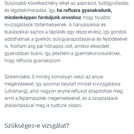
Súlyosabb következmény lehet az aspiráció, tüdőgyulladás
és légzéskimaradás. Így,
ha refluxra gyanakodunk,
mindenképpen forduljunk orvoshoz
, hogy további
kivizsgálások történhessenek. A hányásokkal és
bukásokkal sajnos a táplálék egy része elvész, így gondok
adódhatnak a gyerkőc súlygyarapodásával és fejlődésével
is. Kisfiam alig pár hónapos volt, amikor elkezdett
gyakrabban bukni, így jeleztem a gyermekorvosunknak,
hogy refluxra gyanakszom.
Szerencsére, ő mindig komolyan veszi az anyai
megérzéseket, így azonnal beutalt minket kivizsgálásra
(ultrahang), ahol nagyon enyhe refluxot állapítottak meg,
amit a fejtámaszték megemelésével, és a szoptatások
átalakításával meg is tudtunk oldani.
Szükséges-e vizsgálat?