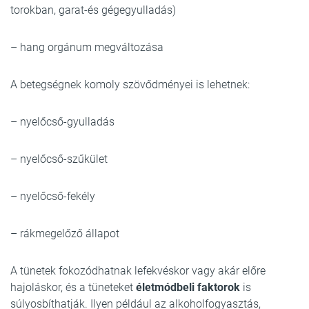
torokban, garat-és gégegyulladás)
– hang orgánum megváltozása
A betegségnek komoly szövődményei is lehetnek:
– nyelőcső-gyulladás
– nyelőcső-szűkület
– nyelőcső-fekély
– rákmegelőző állapot
A tünetek fokozódhatnak lefekvéskor vagy akár előre
hajoláskor, és a tüneteket
életmódbeli faktorok
is
súlyosbíthatják. Ilyen például az alkoholfogyasztás,