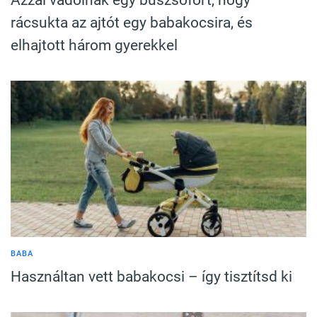
Azzal vádolnak egy buszsofőrt, hogy
rácsukta az ajtót egy babakocsira, és
elhajtott három gyerekkel
BABA
Használtan vett babakocsi – így tisztítsd ki