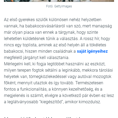
Fotó: GettyImages
Az első gyerekes szülők különösen nehéz helyzetben
vannak, ha babakocsivásárlásról van szó, mert manapság
már olyan piaca van ennek a tárgynak, hogy szinte
lehetetlen küldetésnek tűnik a választás. A rossz hír, hogy
nincs egy toplista, aminek az első helyén áll a tökéletes
babakocsi, hiszen minden családnak a
saját igényeihez
megfelelő járgányt kell választania.
Mérlegelni kell, ki fogja legtöbbet használni az eszközt,
milyen terepen fogtok sétálni a leginkább, mekkora tárolási
helyetek van, tömegközlekedéssel vagy autóval mozogtok
főként, mennyit utaztok és így tovább. Természetesen
fontos a funkcionalitás, a könnyen kezelhetőség, és a
megjelenés is számít, elvégre a következő pár évben ez lesz
a leglátványosabb “kiegészítőd”, amikor kimozdulsz.