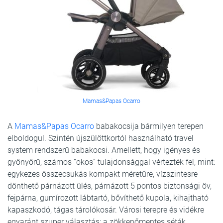
Mamas&Papas Ocarro
A
Mamas&Papas Ocarro
babakocsija bármilyen terepen
elboldogul. Szintén újszülöttkortól használható travel
system rendszerű babakocsi. Amellett, hogy igényes és
gyönyörű, számos “okos” tulajdonsággal vértezték fel, mint:
egykezes összecsukás kompakt méretűre, vízszintesre
dönthető párnázott ülés, párnázott 5 pontos biztonsági öv,
fejpárna, gumírozott lábtartó, bővíthető kupola, kihajtható
kapaszkodó, tágas tárolókosár. Városi terepre és vidékre
egyaránt szuper választás: a zökkenőmentes séták