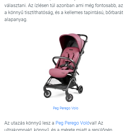
választani. Az ízlésen túl azonban ami még fontosabb, az
a könnyű tisztíthatóság, és a kellemes tapintású, bőrbarát
alapanyag.
Peg Perego Volo
Az utazás könnyű lesz a
Peg Perego Voló
val! Az
ultrakompakt, könnyű, és a mérete miatt a repülőgép