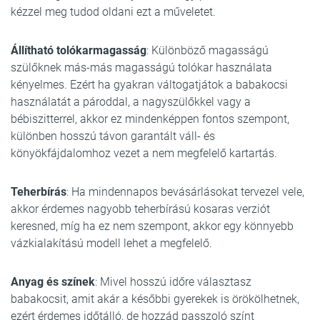
kézzel meg tudod oldani ezt a műveletet.
Állítható tolókarmagasság
: Különböző magasságú
szülőknek más-más magasságú tolókar használata
kényelmes. Ezért ha gyakran váltogatjátok a babakocsi
használatát a pároddal, a nagyszülőkkel vagy a
bébiszitterrel, akkor ez mindenképpen fontos szempont,
különben hosszú távon garantált váll- és
könyökfájdalomhoz vezet a nem megfelelő kartartás.
Teherbírás
: Ha mindennapos bevásárlásokat tervezel vele,
akkor érdemes nagyobb teherbírású kosaras verziót
keresned, míg ha ez nem szempont, akkor egy könnyebb
vázkialakítású modell lehet a megfelelő.
Anyag és színek
: Mivel hosszú időre választasz
babakocsit, amit akár a későbbi gyerekek is örökölhetnek,
ezért érdemes időtálló, de hozzád passzoló színt