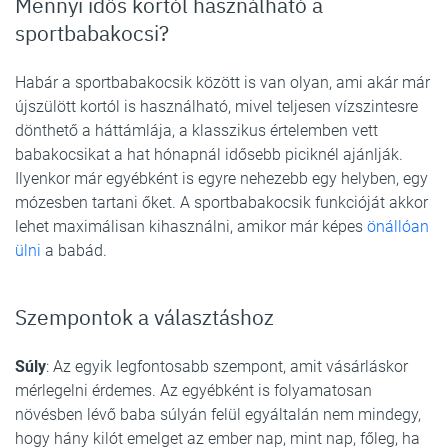
Mennyi idős kortól használható a
sportbabakocsi?
Habár a sportbabakocsik között is van olyan, ami akár már
újszülött kortól is használható, mivel teljesen vízszintesre
dönthető a háttámlája, a klasszikus értelemben vett
babakocsikat a hat hónapnál idősebb piciknél ajánlják.
Ilyenkor már egyébként is egyre nehezebb egy helyben, egy
mózesben tartani őket. A sportbabakocsik funkcióját akkor
lehet maximálisan kihasználni, amikor már képes
önállóan
ülni
a babád.
Szempontok a választáshoz
Súly
: Az egyik legfontosabb szempont, amit vásárláskor
mérlegelni érdemes. Az egyébként is folyamatosan
növésben lévő baba súlyán felül egyáltalán nem mindegy,
hogy hány kilót emelget az ember nap, mint nap, főleg, ha