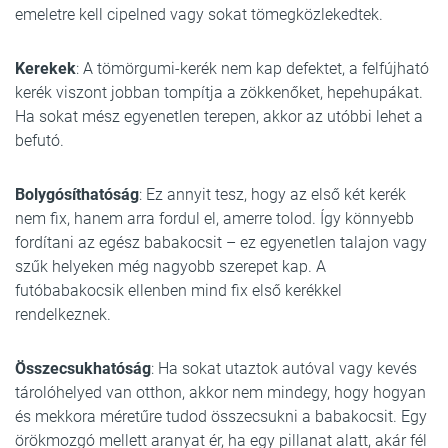
emeletre kell cipelned vagy sokat tömegközlekedtek.
Kerekek
: A tömörgumi-kerék nem kap defektet, a felfújható
kerék viszont jobban tompítja a zökkenőket, hepehupákat.
Ha sokat mész egyenetlen terepen, akkor az utóbbi lehet a
befutó.
Bolygósíthatóság
: Ez annyit tesz, hogy az első két kerék
nem fix, hanem arra fordul el, amerre tolod. Így könnyebb
fordítani az egész babakocsit – ez egyenetlen talajon vagy
szűk helyeken még nagyobb szerepet kap. A
futóbabakocsik ellenben mind fix első kerékkel
rendelkeznek.
Összecsukhatóság
: Ha sokat utaztok autóval vagy kevés
tárolóhelyed van otthon, akkor nem mindegy, hogy hogyan
és mekkora méretűre tudod összecsukni a babakocsit. Egy
örökmozgó mellett aranyat ér, ha egy pillanat alatt, akár fél