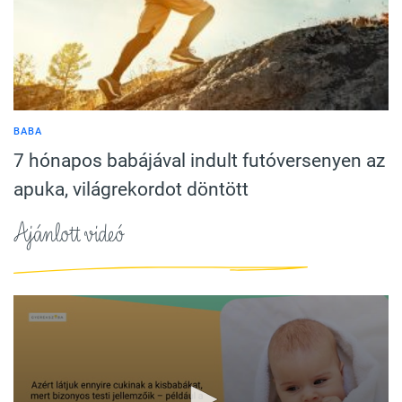
BABA
7 hónapos babájával indult futóversenyen az
apuka, világrekordot döntött
Ajánlott videó