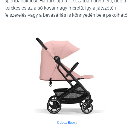
sportbabakocsi. Háttámlája 5 fokozatban dönthető, dupla
kerekes és az alsó kosár nagy méretű, így a játszótéri
felszerelés vagy a bevásárlás is könnyedén bele pakolható.
Cybex Beezy