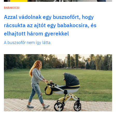
BABAKOCSI
Azzal vádolnak egy buszsofőrt, hogy
rácsukta az ajtót egy babakocsira, és
elhajtott három gyerekkel
A buszsofőr nem így látta.