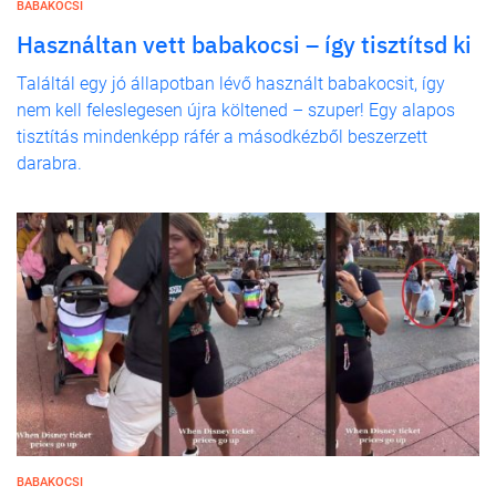
BABAKOCSI
Használtan vett babakocsi – így tisztítsd ki
Találtál egy jó állapotban lévő használt babakocsit, így
nem kell feleslegesen újra költened – szuper! Egy alapos
tisztítás mindenképp ráfér a másodkézből beszerzett
darabra.
BABAKOCSI