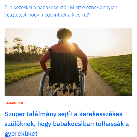
El a kezekkel a babakocsiktól! Miért éreznek annyian
késztetést, hogy megérintsék a kicsiket?
BABAKOCSI
Szuper találmány segít a kerekesszékes
szülőknek, hogy babakocsiban tolhassák a
gyereküket