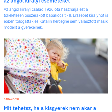
az angol királyi csemetéket
Az angol királyi család 1926 óta használja ezt a
tökéletesen összerakott babakocsit - II. Erzsébet királynőt is
ebben tologatták és Katalin hercegné sem választott másik
modellt a gyerekeinek.
BABAKOCSI
Mit tehetsz, ha a kisgyerek nem akar a