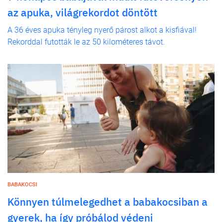
az apuka, világrekordot döntött
A 36 éves apuka tényleg nyerő párost alkot a kisfiával!
Rekorddal futották le az 50 kilométeres távot.
BABAKOCSI
Könnyen túlmelegedhet a babakocsiban a
gyerek, ha így próbálod védeni