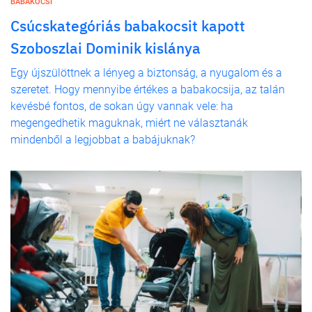
BABAKOCSI
Csúcskategóriás babakocsit kapott
Szoboszlai Dominik kislánya
Egy újszülöttnek a lényeg a biztonság, a nyugalom és a
szeretet. Hogy mennyibe értékes a babakocsija, az talán
kevésbé fontos, de sokan úgy vannak vele: ha
megengedhetik maguknak, miért ne választanák
mindenből a legjobbat a babájuknak?