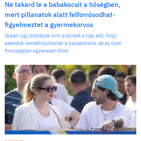
Ne takard le a babakocsit a hőségben,
mert pillanatok alatt felforrósodhat-
figyelmeztet a gyermekorvos
Sokan úgy próbálják óvni a piciket a nap elől, hogy
pelenkát, kendőt borítanak a babakocsira, de ez ilyen
forróságban egyenesen tilos!