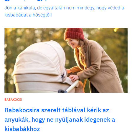
Jön a kánikula, de egyáltalán nem mindegy, hogy véded a
kisbabádat a hőségtől!
BABAKOCSI
Babakocsira szerelt táblával kérik az
anyukák, hogy ne nyúljanak idegenek a
kisbabákhoz