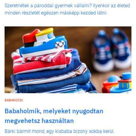
Szeretnétek a pároddal gyermek vállalni? Ilyenkor az életed
minden részletét egészen másképp kezded látni.
BABAKOCSI
Babaholmik, melyeket nyugodtan
megvehetsz használtan
Bárki bármit mond, egy kisbaba bizony sokba kerül.