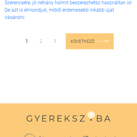
Szerencsére, jó néhány holmit beszerezhetsz használtan is!
De azt is elmondjuk, miből érdemesebb inkább újat
vásárolni.
1
2
3
KÖVETKEZŐ