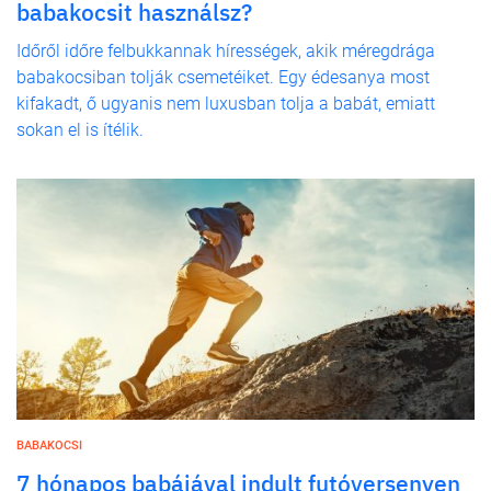
babakocsit használsz?
Időről időre felbukkannak hírességek, akik méregdrága
babakocsiban tolják csemetéiket. Egy édesanya most
kifakadt, ő ugyanis nem luxusban tolja a babát, emiatt
sokan el is ítélik.
BABAKOCSI
7 hónapos babájával indult futóversenyen