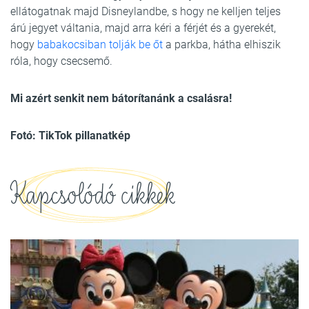
ellátogatnak majd Disneylandbe, s hogy ne kelljen teljes
árú jegyet váltania, majd arra kéri a férjét és a gyerekét,
hogy
babakocsiban tolják be őt
a parkba, hátha elhiszik
róla, hogy csecsemő.
Mi azért senkit nem bátorítanánk a csalásra!
Fotó: TikTok pillanatkép
Kapcsolódó cikkek