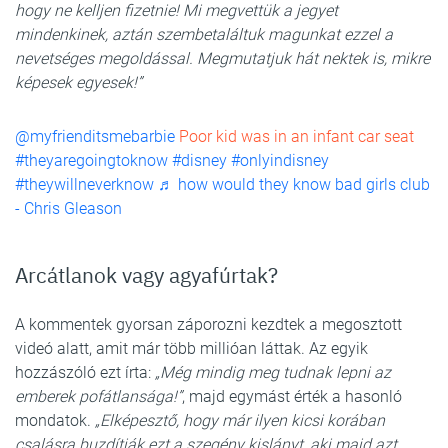
hogy ne kelljen fizetnie! Mi megvettük a jegyet
mindenkinek, aztán szembetaláltuk magunkat ezzel a
nevetséges megoldással. Megmutatjuk hát nektek is, mikre
képesek egyesek!”
@myfrienditsmebarbie
Poor kid was in an infant car seat
#theyaregoingtoknow
#disney
#onlyindisney
#theywillneverknow
♬ how would they know bad girls club
- Chris Gleason
Arcátlanok vagy agyafúrtak?
A kommentek gyorsan záporozni kezdtek a megosztott
videó alatt, amit már több millióan láttak. Az egyik
hozzászóló ezt írta:
„Még mindig meg tudnak lepni az
emberek pofátlansága!”
, majd egymást érték a hasonló
mondatok.
„Elképesztő, hogy már ilyen kicsi korában
csalásra buzdítják ezt a szegény kislányt, aki majd azt