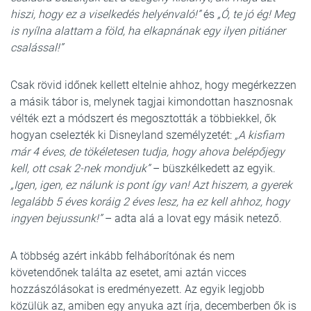
hiszi, hogy ez a viselkedés helyénvaló!”
és
„Ó, te jó ég! Meg
is nyílna alattam a föld, ha elkapnának egy ilyen pitiáner
csalással!”
Csak rövid időnek kellett eltelnie ahhoz, hogy megérkezzen
a másik tábor is, melynek tagjai kimondottan hasznosnak
vélték ezt a módszert és megosztották a többiekkel, ők
hogyan cselezték ki Disneyland személyzetét:
„A kisfiam
már 4 éves, de tökéletesen tudja, hogy ahova belépőjegy
kell, ott csak 2-nek mondjuk”
– büszkélkedett az egyik.
„Igen, igen, ez nálunk is pont így van! Azt hiszem, a gyerek
legalább 5 éves koráig 2 éves lesz, ha ez kell ahhoz, hogy
ingyen bejussunk!”
– adta alá a lovat egy másik netező.
A többség azért inkább felháborítónak és nem
követendőnek találta az esetet, ami aztán vicces
hozzászólásokat is eredményezett. Az egyik legjobb
közülük az, amiben egy anyuka azt írja, decemberben ők is