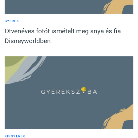
GYEREK
Ötvenéves fotót ismételt meg anya és fia
Disneyworldben
KISGYEREK