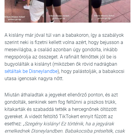
A kislány már jóval túl van a babakoron, így a szabályok
szerint neki is fizetni kellett volna azért, hogy bejusson a
mesevilágba, a család azonban úgy gondolta, inkább
megspórolja az összeget. A rafinált felnőttek jól be is
bugyolálták a kislányt (miközben ők rövid nadrágban
sétáltak be Disneylandbe
), hogy palástolják, a babakocsi
utasa igencsak nagyra nőtt.
Miután áthaladtak a jegyeket ellenőrző ponton, és azt
gondolták, senkinek sem fog feltűnni a piszkos trükk,
kitakarták és szabaddá tették a hercegnőnek öltözött
gyereket. A videót feltöltő TikTokert ennyit fűzött az
esethez:
„Szegény kislány! Ez történik, ha a jegyárak
emelkednek Disneylandben. Babakocsiba préselték, csak