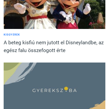
KISGYEREK
A beteg kisfiú nem jutott el Disneylandbe, az
egész falu összefogott érte