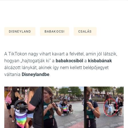
DISNEYLAND
BABAKOCSI
CSALÁS
A TikTokon nagy vihart kavart a felvétel, amin jól látszik,
hogyan „hajtogatják ki” a
babakocsiból
a
kisbabának
álcázott lánykát, akinek így nem kellett belépőjegyet
váltania
Disneylandbe
.