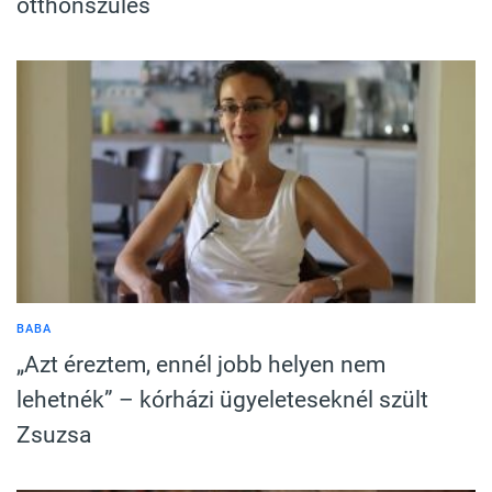
otthonszülés
BABA
„Azt éreztem, ennél jobb helyen nem
lehetnék” – kórházi ügyeleteseknél szült
Zsuzsa