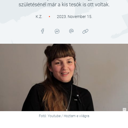
születésénél már a kis tesók is ott voltak.
K.Z.
2023. November 15.
Fotó: Youtube / Hoztam e világra