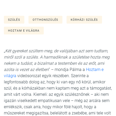
SZÜLÉS
OTTHONSZÜLÉS
KÓRHÁZI SZÜLÉS
HOZTAM E VILÁGRA
„
Két gyereket szültem meg, de valójában azt sem tudtam,
miről szól a szülés. A harmadiknak a születése hozta meg
nekem a tudást, a bizalmat a testemben és az erőt, ami
azóta is vezet az életben
” – mondja Pálma a
Hoztam e
világra
videósorozat egyik részében. Szerinte a
legfontosabb dolog az, hogy ki van egy nő körül, amikor
szül, és a kórházakban nem kaptam meg azt a támogatást,
amit várt volna. Kiemeli: az egyik szülésznőnek – aki nem
igazán viselkedett empatikusan vele – még az arcára sem
emlékszik, csak arra, hogy mikor fölé hajolt, hogy a
műszereket megigazítsa, belelátott a zsebébe, ami tele volt