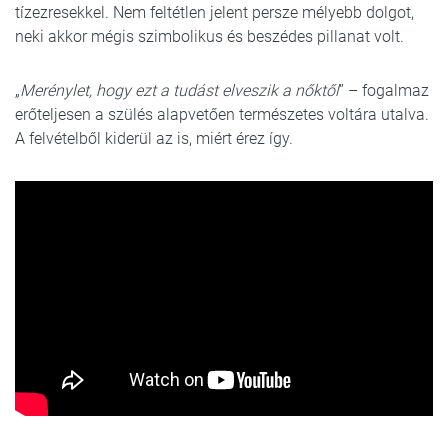
tízezresekkel. Nem feltétlen jelent persze mélyebb dolgot,
neki akkor mégis szimbolikus és beszédes pillanat volt.
„
Merénylet, hogy ezt a tudást elveszik a nőktől
” – fogalmaz
erőteljesen a szülés alapvetően természetes voltára utalva.
A felvételből kiderül az is, miért érez így.