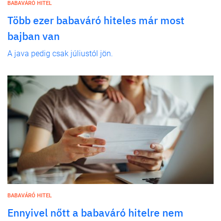
BABAVÁRÓ HITEL
Több ezer babaváró hiteles már most
bajban van
A java pedig csak júliustól jön.
BABAVÁRÓ HITEL
Ennyivel nőtt a babaváró hitelre nem