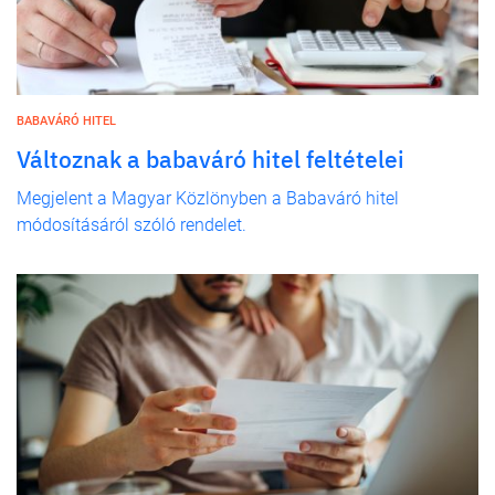
BABAVÁRÓ HITEL
Változnak a babaváró hitel feltételei
Megjelent a Magyar Közlönyben a Babaváró hitel
módosításáról szóló rendelet.