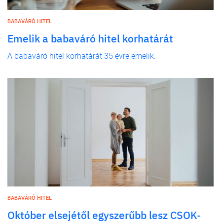
BABAVÁRÓ HITEL
Emelik a babaváró hitel korhatárát
A babaváró hitel korhatárát 35 évre emelik.
BABAVÁRÓ HITEL
Október elsejétől egyszerűbb lesz CSOK-