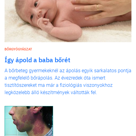
BŐRGYÓGYÁSZAT
Így ápold a baba bőrét
A bőrbeteg gyermekeknél az ápolás egyik sarkalatos pontja
a megfelelő bőrápolás. Az évezredek óta ismert
tisztítószereket ma már a fiziológiás viszonyokhoz
legközelebb álló készítmények váltották fel.