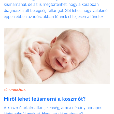
kismamánál, de az is megtörténhet, hogy a korábban
diagnosztizált betegség fellángol. Sőt lehet, hogy valakinél
éppen ebben az időszakban tűnnek el teljesen a tünetek.
BŐRGYÓGYÁSZAT
Miről lehet felismerni a koszmót?
A koszmó ártalmatlan jelenség, ami a néhány hónapos
kisbabáknál gyakori. Hogy néz ki pontosan?