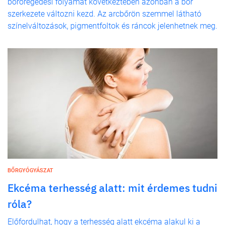
bőröregedési folyamat következtében azonban a bőr
szerkezete változni kezd. Az arcbőrön szemmel látható
színelváltozások, pigmentfoltok és ráncok jelenhetnek meg.
BŐRGYÓGYÁSZAT
Ekcéma terhesség alatt: mit érdemes tudni
róla?
Előfordulhat, hogy a terhesség alatt ekcéma alakul ki a