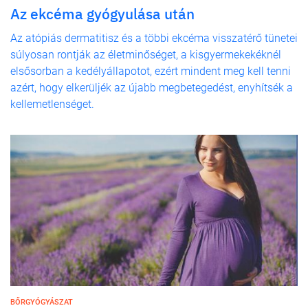
Az ekcéma gyógyulása után
Az atópiás dermatitisz és a többi ekcéma visszatérő tünetei
súlyosan rontják az életminőséget, a kisgyermekekéknél
elsősorban a kedélyállapotot, ezért mindent meg kell tenni
azért, hogy elkerüljék az újabb megbetegedést, enyhítsék a
kellemetlenséget.
BŐRGYÓGYÁSZAT