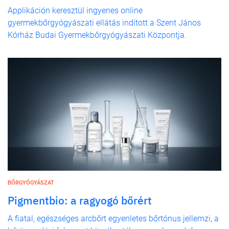
Applikáción keresztül ingyenes online
gyermekbőrgyógyászati ellátás indított a Szent János
Kórház Budai Gyermekbőrgyógyászati Központja.
BŐRGYÓGYÁSZAT
Pigmentbio: a ragyogó bőrért
A fiatal, egészséges arcbőrt egyenletes bőrtónus jellemzi, a