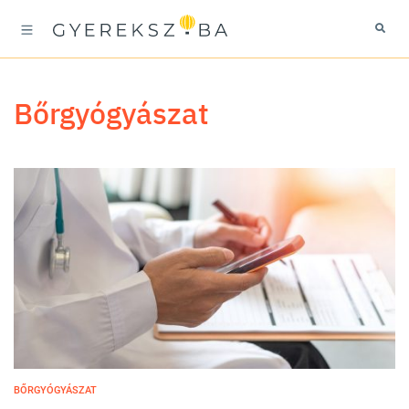
bőrgyógyászat
BŐRGYÓGYÁSZAT