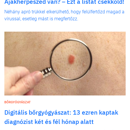
Ajakherpeszed van? – Ezt a listát csekkold!
Néhány apró trükkel elkerülhető, hogy felülfertőzd magad a
vírussal, esetleg mást is megfertőzz.
BŐRGYÓGYÁSZAT
Digitális bőrgyógyászat: 13 ezren kaptak
diagnózist két és fél hónap alatt