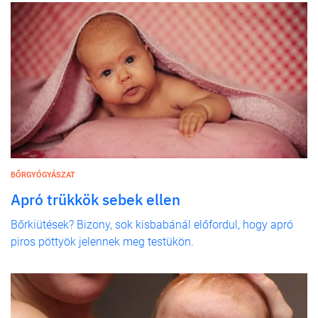
BŐRGYÓGYÁSZAT
Apró trükkök sebek ellen
Bőrkiütések? Bizony, sok kisbabánál előfordul, hogy apró
piros pöttyök jelennek meg testükön.