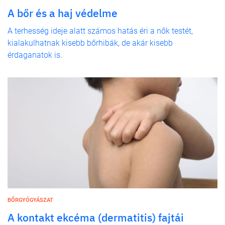
A bőr és a haj védelme
A terhesség ideje alatt számos hatás éri a nők testét,
kialakulhatnak kisebb bőrhibák, de akár kisebb
érdaganatok is.
BŐRGYÓGYÁSZAT
A kontakt ekcéma (dermatitis) fajtái