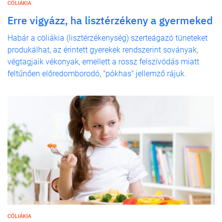
CÖLIÁKIA
Erre vigyázz, ha lisztérzékeny a gyermeked
Habár a cöliákia (lisztérzékenység) szerteágazó tüneteket
produkálhat, az érintett gyerekek rendszerint soványak,
végtagjaik vékonyak, emellett a rossz felszívódás miatt
feltűnően előredomborodó, "pókhas" jellemző rájuk.
CÖLIÁKIA