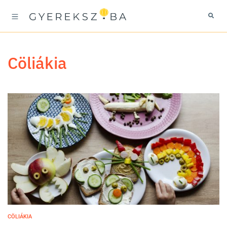
cöliákia
CÖLIÁKIA