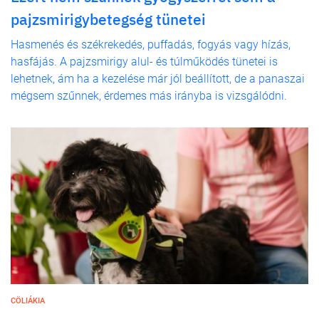
pajzsmirigybetegség tünetei
Hasmenés és székrekedés, puffadás, fogyás vagy hízás,
hasfájás. A pajzsmirigy alul- és túlműködés tünetei is
lehetnek, ám ha a kezelése már jól beállított, de a panaszai
mégsem szűnnek, érdemes más irányba is vizsgálódni.
CÖLIÁKIA