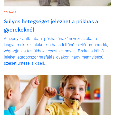
CÖLIÁKIA
Súlyos betegséget jelezhet a pókhas a
gyerekeknél
A népnyelv általában "pókhasúnak" nevezi azokat a
kisgyermekeket, akiknek a hasa feltűnően elődomborodik,
végtagjaik a testükhöz képest vékonyak. Ezeket a külső
jeleket legtöbbször hasfájás, gyakori, nagy mennyiségű
széklet ürítése is kíséri.