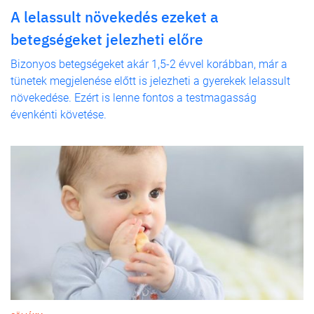
A lelassult növekedés ezeket a
betegségeket jelezheti előre
Bizonyos betegségeket akár 1,5-2 évvel korábban, már a
tünetek megjelenése előtt is jelezheti a gyerekek lelassult
növekedése. Ezért is lenne fontos a testmagasság
évenkénti követése.