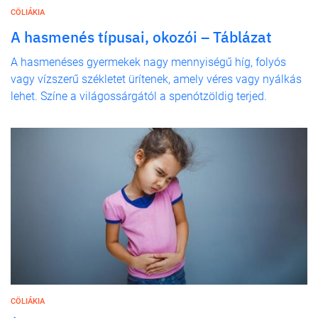
CÖLIÁKIA
A hasmenés típusai, okozói – Táblázat
A hasmenéses gyermekek nagy mennyiségű híg, folyós
vagy vízszerű székletet ürítenek, amely véres vagy nyálkás
lehet. Színe a világossárgától a spenótzöldig terjed.
CÖLIÁKIA