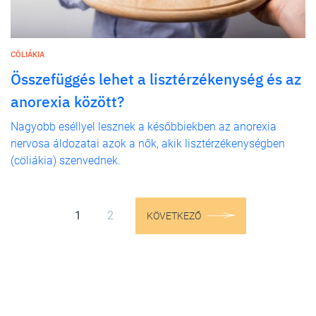
CÖLIÁKIA
Összefüggés lehet a lisztérzékenység és az
anorexia között?
Nagyobb eséllyel lesznek a későbbiekben az anorexia
nervosa áldozatai azok a nők, akik lisztérzékenységben
(cöliákia) szenvednek.
1
2
KÖVETKEZŐ