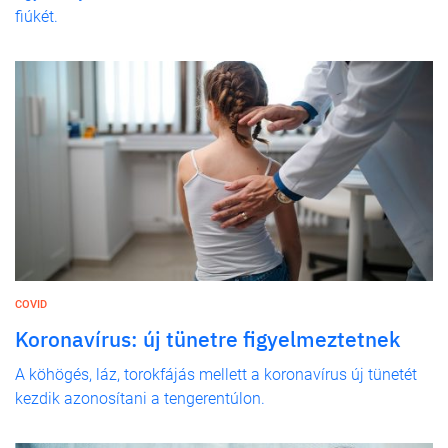
fiúkét.
COVID
Koronavírus: új tünetre figyelmeztetnek
A köhögés, láz, torokfájás mellett a koronavírus új tünetét
kezdik azonosítani a tengerentúlon.