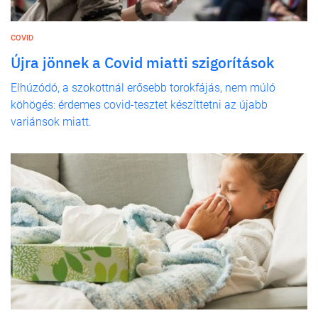
COVID
Újra jönnek a Covid miatti szigorítások
Elhúzódó, a szokottnál erősebb torokfájás, nem múló
köhögés: érdemes covid-tesztet készíttetni az újabb
variánsok miatt.