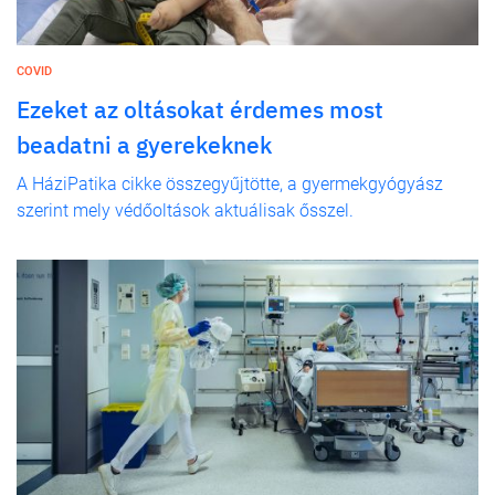
COVID
Ezeket az oltásokat érdemes most
beadatni a gyerekeknek
A HáziPatika cikke összegyűjtötte, a gyermekgyógyász
szerint mely védőoltások aktuálisak ősszel.