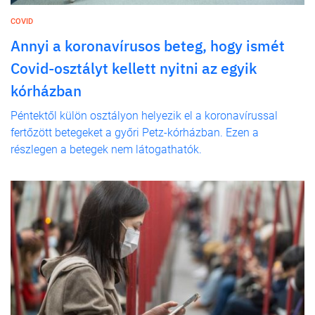
COVID
Annyi a koronavírusos beteg, hogy ismét
Covid-osztályt kellett nyitni az egyik
kórházban
Péntektől külön osztályon helyezik el a koronavírussal
fertőzött betegeket a győri Petz-kórházban. Ezen a
részlegen a betegek nem látogathatók.