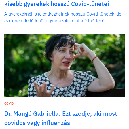
kisebb gyerekek hosszú Covid-tünetei
A gyerekeknél is jelentkezhetnek hosszú Covid-tünetek, de
ezek nem feltétlenül ugyanazok, mint a felnőtteké.
COVID
Dr. Mangó Gabriella: Ezt szedje, aki most
covidos vagy influenzás