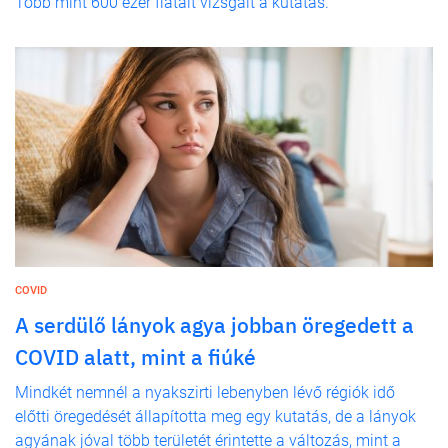
Több mint 600 ezer fiatalt vizsgált a kutatás.
COVID
A serdülő lányok agya jobban öregedett a
COVID alatt, mint a fiúké
Mindkét nemnél a nyakszirti lebenyben lévő régiók idő
előtti öregedését állapította meg egy kutatás, de a lányok
agyának jóval több területét érintette a változás, mint a