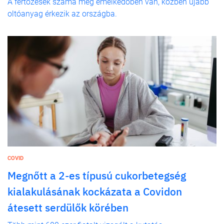
A fertőzések száma még emelkedőben van, közben újabb
oltóanyag érkezik az országba.
COVID
Megnőtt a 2-es típusú cukorbetegség
kialakulásának kockázata a Covidon
átesett serdülők körében