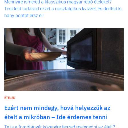
Mennyire ismered a klasszikus magyar retró ételeket?
Teszteld tudásod ezzel a nosztalgikus kvízzel, és derítsd ki,
hány pontot érsz el!
ÉTELEK
Ezért nem mindegy, hová helyezzük az
ételt a mikróban – Ide érdemes tenni
Te is a forgótányér közepére teszed melegedni az ételt?