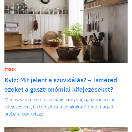
ÉTELEK
Kvíz: Mit jelent a szuvidálás? – Ismered
ezeket a gasztronómiai kifejezéseket?
Mennyire ismered a speciális konyhai, gasztronómiai
kifejezéseket, ételkészítési technikákat? Tedd magad
próbára egy kvízzel!