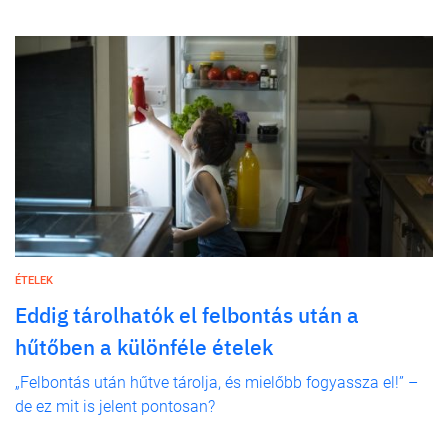
ÉTELEK
Eddig tárolhatók el felbontás után a
hűtőben a különféle ételek
„Felbontás után hűtve tárolja, és mielőbb fogyassza el!” –
de ez mit is jelent pontosan?