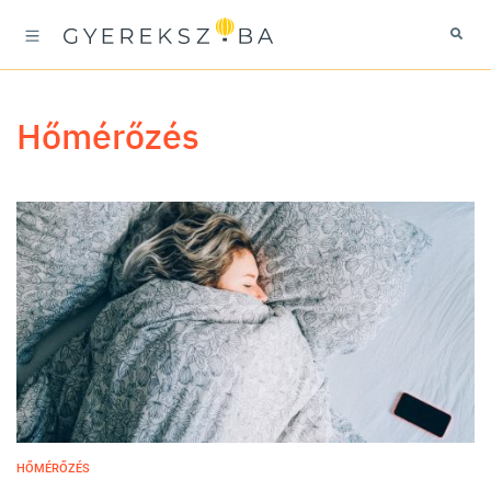
hőmérőzés
HŐMÉRŐZÉS