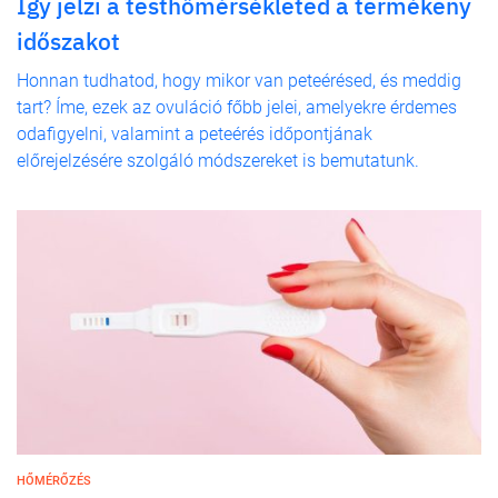
Így jelzi a testhőmérsékleted a termékeny
időszakot
Honnan tudhatod, hogy mikor van peteérésed, és meddig
tart? Íme, ezek az ovuláció főbb jelei, amelyekre érdemes
odafigyelni, valamint a peteérés időpontjának
előrejelzésére szolgáló módszereket is bemutatunk.
HŐMÉRŐZÉS