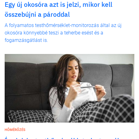
Egy új okosóra azt is jelzi, mikor kell
összebújni a pároddal
A folyamatos testhőmérséklet-monitorozás által az új
okosóra könnyebbé teszi a teherbe esést és a
fogamzásgátlást is.
HŐMÉRŐZÉS