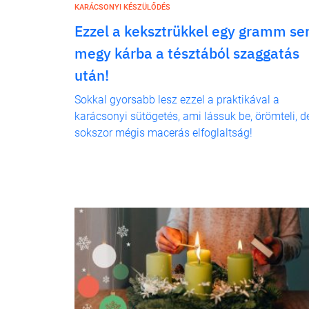
KARÁCSONYI KÉSZÜLŐDÉS
Ezzel a keksztrükkel egy gramm s
megy kárba a tésztából szaggatás
után!
Sokkal gyorsabb lesz ezzel a praktikával a
karácsonyi sütögetés, ami lássuk be, örömteli, d
sokszor mégis macerás elfoglaltság!