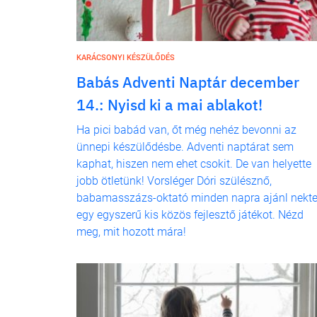
KARÁCSONYI KÉSZÜLŐDÉS
Babás Adventi Naptár december
14.: Nyisd ki a mai ablakot!
Ha pici babád van, őt még nehéz bevonni az
ünnepi készülődésbe. Adventi naptárat sem
kaphat, hiszen nem ehet csokit. De van helyette
jobb ötletünk! Vorsléger Dóri szülésznő,
babamasszázs-oktató minden napra ajánl nekt
egy egyszerű kis közös fejlesztő játékot. Nézd
meg, mit hozott mára!