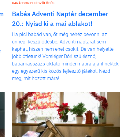
KARÁCSONYI KÉSZÜLŐDÉS
em
Babás Adventi Naptár december
20.: Nyisd ki a mai ablakot!
Ha pici babád van, őt még nehéz bevonni az
ünnepi készülődésbe. Adventi naptárat sem
kaphat, hiszen nem ehet csokit. De van helyette
e
jobb ötletünk! Vorsléger Dóri szülésznő,
babamasszázs-oktató minden napra ajánl nektek
egy egyszerű kis közös fejlesztő játékot. Nézd
meg, mit hozott mára!