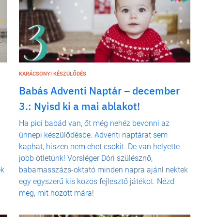
KARÁCSONYI KÉSZÜLŐDÉS
Babás Adventi Naptár – december
3.: Nyisd ki a mai ablakot!
Ha pici babád van, őt még nehéz bevonni az
ünnepi készülődésbe. Adventi naptárat sem
kaphat, hiszen nem ehet csokit. De van helyette
jobb ötletünk! Vorsléger Dóri szülésznő,
ek
babamasszázs-oktató minden napra ajánl nektek
egy egyszerű kis közös fejlesztő játékot. Nézd
meg, mit hozott mára!