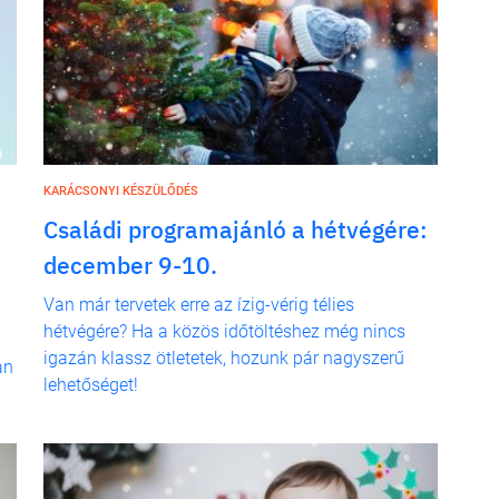
KARÁCSONYI KÉSZÜLŐDÉS
Családi programajánló a hétvégére:
december 9-10.
Van már tervetek erre az ízig-vérig télies
hétvégére? Ha a közös időtöltéshez még nincs
igazán klassz ötletetek, hozunk pár nagyszerű
an
lehetőséget!