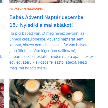
KARÁCSONYI KÉSZÜLŐDÉS
Babás Adventi Naptár december
15.: Nyisd ki a mai ablakot!
Ha pici babád van, őt még nehéz bevonni az
ünnepi készülődésbe. Adventi naptárat sem
kaphat, hiszen nem ehet csokit. De van helyette
jobb ötletünk! Vorsléger Dóri szülésznő,
ek
babamasszázs-oktató minden napra ajánl nektek
egy egyszerű kis közös fejlesztő játékot. Nézd
meg, mit hozott mára!