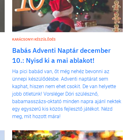
KARÁCSONYI KÉSZÜLŐDÉS
Babás Adventi Naptár december
10.: Nyisd ki a mai ablakot!
Ha pici babád van, őt még nehéz bevonni az
ünnepi készülődésbe. Adventi naptárat sem
kaphat, hiszen nem ehet csokit. De van helyette
jobb ötletünk! Vorsléger Dóri szülésznő,
babamasszázs-oktató minden napra ajánl nektek
egy egyszerű kis közös fejlesztő játékot. Nézd
meg, mit hozott mára!