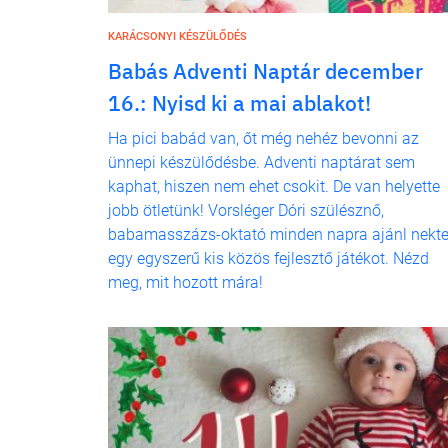
KARÁCSONYI KÉSZÜLŐDÉS
Babás Adventi Naptár december
16.: Nyisd ki a mai ablakot!
Ha pici babád van, őt még nehéz bevonni az
ünnepi készülődésbe. Adventi naptárat sem
kaphat, hiszen nem ehet csokit. De van helyette
jobb ötletünk! Vorsléger Dóri szülésznő,
babamasszázs-oktató minden napra ajánl nekt
egy egyszerű kis közös fejlesztő játékot. Nézd
meg, mit hozott mára!