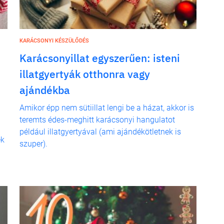
KARÁCSONYI KÉSZÜLŐDÉS
Karácsonyillat egyszerűen: isteni
illatgyertyák otthonra vagy
ajándékba
Amikor épp nem sütiillat lengi be a házat, akkor is
teremts édes-meghitt karácsonyi hangulatot
például illatgyertyával (ami ajándékötletnek is
ek
szuper).