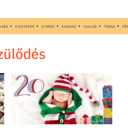
BABA
KISGYEREK
GYEREK
KAMASZ
CSALÁD
TREND
PÉ
szülődés