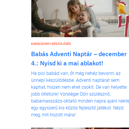
KARÁCSONYI KÉSZÜLŐDÉS
Babás Adventi Naptár – december
4.: Nyisd ki a mai ablakot!
Ha pici babád van, őt még nehéz bevonni az
ünnepi készülődésbe. Adventi naptárat sem
kaphat, hiszen nem ehet csokit. De van helyette
jobb ötletünk! Vorsléger Dóri szülésznő,
babamasszázs-oktató minden napra ajánl nekt
egy egyszerű kis közös fejlesztő játékot. Nézd
meg, mit hozott mára!