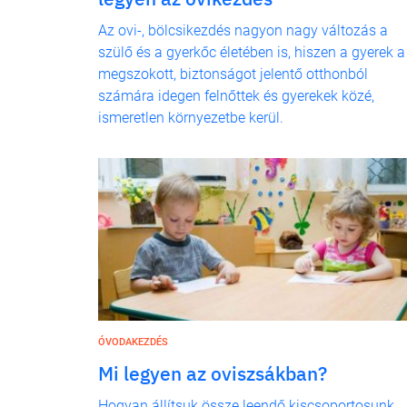
Az ovi-, bölcsikezdés nagyon nagy változás a
szülő és a gyerkőc életében is, hiszen a gyerek a
megszokott, biztonságot jelentő otthonból
számára idegen felnőttek és gyerekek közé,
ismeretlen környezetbe kerül.
ÓVODAKEZDÉS
Mi legyen az oviszsákban?
Hogyan állítsuk össze leendő kiscsoportosunk