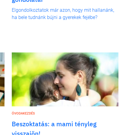
Elgondolkoztatok már azon, hogy mit hallanánk,
ha bele tudnánk bújni a gyerekek fejébe?
ÓVODAKEZDÉS
Beszoktatás: a mami tényleg
visszajön!