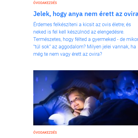
ÓVODAKEZDÉS
Jelek, hogy anya nem érett az ovir
Érdemes felkészíteni a kicsit az ovis életre; és
neked is fel kell készülnöd az elengedésre.
Természetes, hogy félted a gyermeked - de miko
"túl sok" az aggodalom? Milyen jelei vannak, ha
még te nem vagy érett az ovira?
ÓVODAKEZDÉS