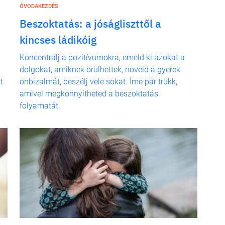
ÓVODAKEZDÉS
Beszoktatás: a jóságliszttől a
kincses ládikóig
Koncentrálj a pozitívumokra, emeld ki azokat a
dolgokat, amiknek örülhettek, növeld a gyerek
t.
önbizalmát, beszélj vele sokat. Íme pár trükk,
amivel megkönnyítheted a beszoktatás
folyamatát.