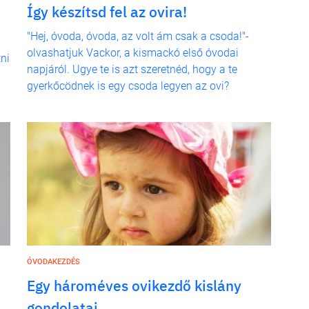
Így készítsd fel az ovira!
"Hej, óvoda, óvoda, az volt ám csak a csoda!"-
olvashatjuk Vackor, a kismackó első óvodai
tni
napjáról. Ugye te is azt szeretnéd, hogy a te
gyerkőcödnek is egy csoda legyen az ovi?
ÓVODAKEZDÉS
Egy hároméves ovikezdő kislány
gondolatai