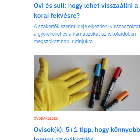
Ovi és suli: hogy lehet visszaállni a
korai fekvésre?
A szakértők szerint ideje elkezdeni visszaszokta
a gyerekeket és a kamaszokat az iskolaidőben
megszokott napi rutinjukra.
ÓVODAKEZDÉS
Ovisok(k): 5+1 tipp, hogy könnyebb
legyen az ovikezdés