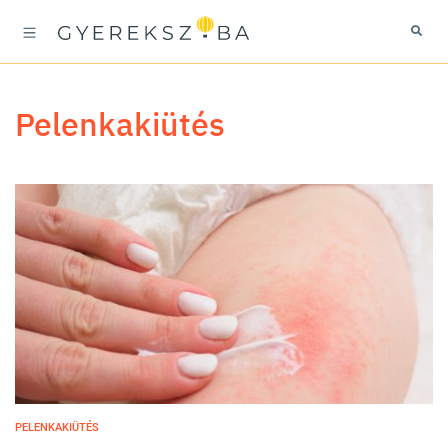
pelenkakiütés
PELENKAKIÜTÉS