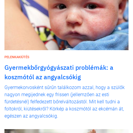
PELENKAKIÜTÉS
Gyermekbőrgyógyászati problémák: a
koszmótól az angyalcsókig
Gyermekorvosként sűrűn találkozom azzal, hogy a szülők
nagyon megijednek egy frissen (jellemzően az esti
fürdetésnél) felfedezett bőrelváltozástól. Mit kell tudni a
foltokról, kiütésekről? Körkép a koszmótól az ekcémán át,
egészen az angyalcsókig.