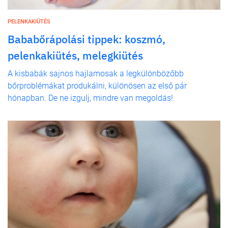
PELENKAKIÜTÉS
Bababőrápolási tippek: koszmó,
pelenkakiütés, melegkiütés
A kisbabák sajnos hajlamosak a legkülönbözőbb
bőrproblémákat produkálni, különösen az első pár
hónapban. De ne izgulj, mindre van megoldás!