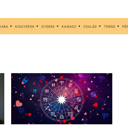
BABA
KISGYEREK
GYEREK
KAMASZ
CSALÁD
TREND
PÉ