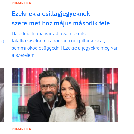
ROMANTIKA
Ezeknek a csillagjegyeknek
szerelmet hoz május második fele
Ha eddig hiába vártad a sorsfordító
ig
találkozásokat és a romantikus pillanatokat,
semmi okod csüggedni! Ezekre a jegyekre még vár
a szerelem!
ROMANTIKA