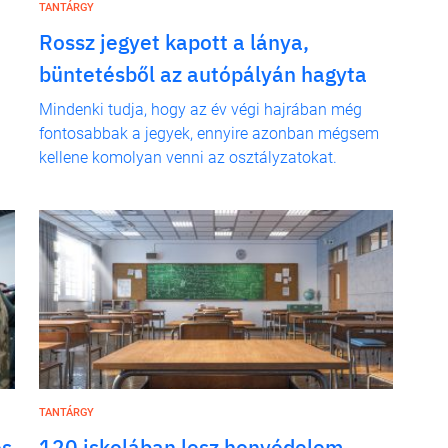
TANTÁRGY
Rossz jegyet kapott a lánya,
büntetésből az autópályán hagyta
Mindenki tudja, hogy az év végi hajrában még
fontosabbak a jegyek, ennyire azonban mégsem
kellene komolyan venni az osztályzatokat.
TANTÁRGY
es
120 iskolában lesz honvédelem