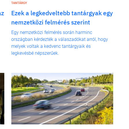
TANTÁRGY
az
Ezek a legkedveltebb tantárgyak egy
nemzetközi felmérés szerint
Egy nemzetközi felmérés során harminc
országban kérdezték a válaszadókat arról, hogy
melyek voltak a kedvenc tantárgyaik és
legkevésbé népszerűek.