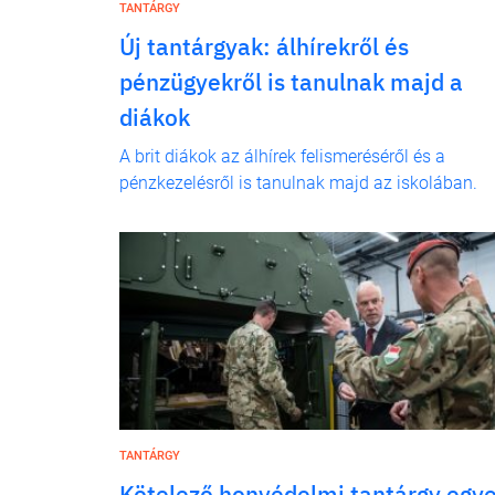
TANTÁRGY
Új tantárgyak: álhírekről és
pénzügyekről is tanulnak majd a
diákok
A brit diákok az álhírek felismeréséről és a
pénzkezelésről is tanulnak majd az iskolában.
TANTÁRGY
Kötelező honvédelmi tantárgy egy