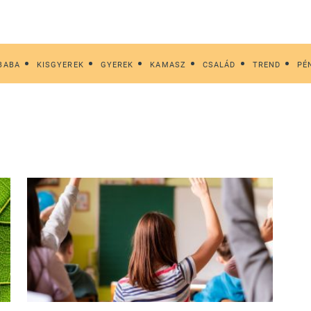
BABA
KISGYEREK
GYEREK
KAMASZ
CSALÁD
TREND
PÉ