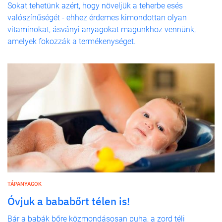
Sokat tehetünk azért, hogy növeljük a teherbe esés
valószínűségét - ehhez érdemes kimondottan olyan
vitaminokat, ásványi anyagokat magunkhoz vennünk,
amelyek fokozzák a termékenységet.
TÁPANYAGOK
Óvjuk a bababőrt télen is!
Bár a babák bőre közmondásosan puha, a zord téli