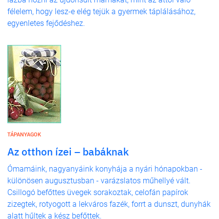
félelem, hogy lesz-e elég tejük a gyermek táplálásához,
egyenletes fejődéshez.
TÁPANYAGOK
Az otthon ízei – babáknak
Ómamáink, nagyanyáink konyhája a nyári hónapokban -
különösen augusztusban - varázslatos műhellyé vált.
Csillogó befőttes üvegek sorakoztak, celofán papírok
zizegtek, rotyogott a lekváros fazék, forrt a dunszt, dunyhák
alatt hűltek a kész befőttek.