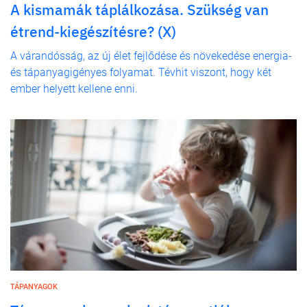
A kismamák táplálkozása. Szükség van
étrend-kiegészítésre? (X)
A várandósság, az új élet fejlődése és növekedése energia-
és tápanyagigényes folyamat. Tévhit viszont, hogy két
ember helyett kellene enni.
TÁPANYAGOK