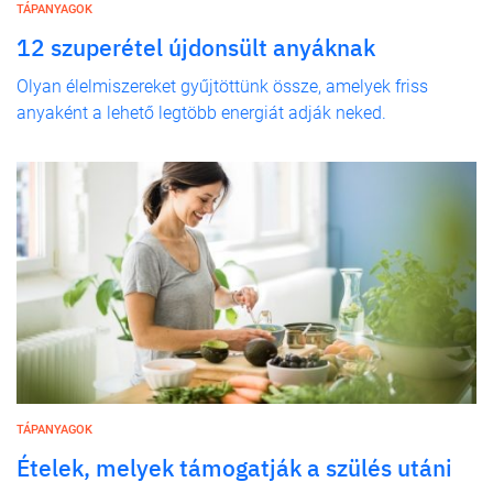
TÁPANYAGOK
12 szuperétel újdonsült anyáknak
Olyan élelmiszereket gyűjtöttünk össze, amelyek friss
anyaként a lehető legtöbb energiát adják neked.
TÁPANYAGOK
Ételek, melyek támogatják a szülés utáni