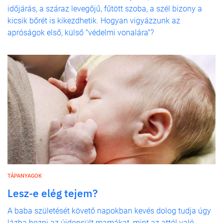
időjárás, a száraz levegőjű, fűtött szoba, a szél bizony a
kicsik bőrét is kikezdhetik. Hogyan vigyázzunk az
apróságok első, külső "védelmi vonalára"?
TÁPANYAGOK
Lesz-e elég tejem?
A baba születését követő napokban kevés dolog tudja úgy
lázba hozni az újdonsült mamákat, mint az attól való