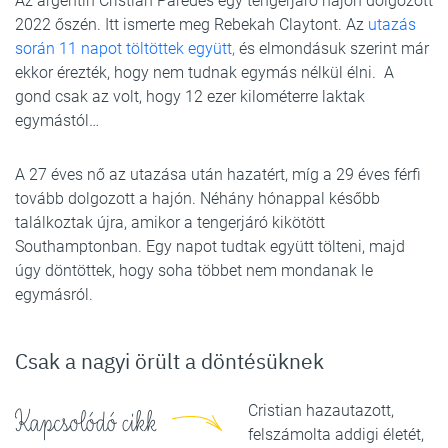
Az argentin Cristian Paredes egy tengerjáró hajón dolgozott
2022 őszén. Itt ismerte meg Rebekah Claytont. Az
utazás
során 11 napot töltöttek együtt,
és elmondásuk szerint már
ekkor érezték, hogy nem tudnak egymás nélkül élni. A
gond csak az volt, hogy 12 ezer kilométerre laktak
egymástól…
A 27 éves nő az utazása után hazatért, míg a 29 éves férfi
tovább dolgozott a hajón. Néhány hónappal később
találkoztak újra, amikor a tengerjáró kikötött
Southamptonban. Egy napot tudtak együtt tölteni, majd
úgy döntöttek, hogy soha többet nem mondanak le
egymásról.
Csak a nagyi örült a döntésüknek
Cristian hazautazott,
Kapcsolódó cikk
felszámolta addigi életét,