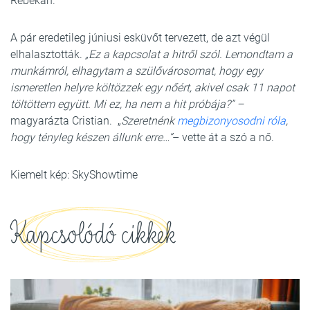
Rebekah.
A pár eredetileg júniusi esküvőt tervezett, de azt végül
elhalasztották.
„Ez a kapcsolat a hitről szól. Lemondtam a
munkámról, elhagytam a szülővárosomat, hogy egy
ismeretlen helyre költözzek egy nőért, akivel csak 11 napot
töltöttem együtt. Mi ez, ha nem a hit próbája?” –
magyarázta Cristian. „
Szeretnénk
megbizonyosodni róla
,
hogy tényleg készen állunk erre…”
– vette át a szó a nő.
Kiemelt kép: SkyShowtime
Kapcsolódó cikkek