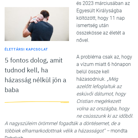
és 2023 márciusában az
Egyesült Királyságba
költözött, hogy 11 nap
ismertség után
összekösse az életét a
nővel.
ÉLETTÁRSI KAPCSOLAT
A probléma csak az, hogy
5 fontos dolog, amit
a vízum miatt 6 hónapon
tudnod kell, ha
belül össze kell
házasság nélkül jön a
házasodniuk.
„Még
azelőtt lefoglaltuk az
baba
esküvői dátumot, hogy
Cristian megérkezett
volna az országba, hogy
ne csússzunk ki az időből.
A nagyszüleim örömmel fogadták a döntésemet, de a
többiek elhamarkodottnak vélik a házasságot” –
mondta