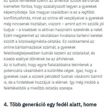
Az Ipsos felmérése szerint az amerikai szülők 88%-ának
kiemelten fontos, hogy szabályozott legyen a gyerekek
képernyőideje. Sok magyar családban is ez a legfőbb
konfliktusforrás, mivel az online lét veszélyeivel a gyerekek
még nincsenek tisztában, viszont – amint azt mi szülők jól
tudjuk – a kisebbek is aktívan használni szeretnék a netet.
Ezért megjelenhet az iskolákban hivatalos tantervi keretek
között a közösségimédia-oktatás. Ez csökkentené az
online bántalmazások számát, a gyerekek
felelősségteljesebben tudnák kezelni az oldalaikat, és
kisebb eséllyel dőlnének be az álhíreknek.
Az is tudható, hogy egyre fiatalabbakra tekintenek a
potenciális vásárlóként a különféle cégek. Igaz, hogy a
gyerekek csak a szüleik pénzéből tudnak vásárolni bármit
is, de a hirdetések hozzájuk is elérnek. Így még inkább a
felértékelődik a mielőbb oktatás szerepe.
4. Több generáció egy fedél alatt, home