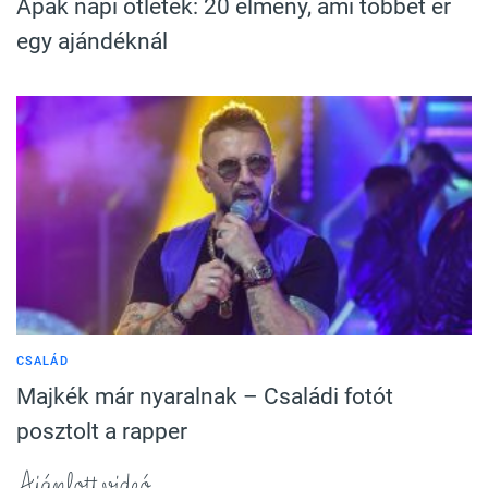
Apák napi ötletek: 20 élmény, ami többet ér
egy ajándéknál
CSALÁD
Majkék már nyaralnak – Családi fotót
posztolt a rapper
Ajánlott videó