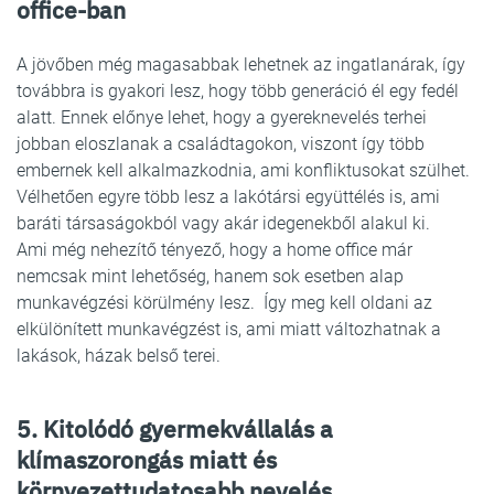
office-ban
A jövőben még magasabbak lehetnek az ingatlanárak, így
továbbra is gyakori lesz, hogy több generáció él egy fedél
alatt. Ennek előnye lehet, hogy a gyereknevelés terhei
jobban eloszlanak a családtagokon, viszont így több
embernek kell alkalmazkodnia, ami konfliktusokat szülhet.
Vélhetően egyre több lesz a lakótársi együttélés is, ami
baráti társaságokból vagy akár idegenekből alakul ki.
Ami még nehezítő tényező, hogy a home office már
nemcsak mint lehetőség, hanem sok esetben alap
munkavégzési körülmény lesz. Így meg kell oldani az
elkülönített munkavégzést is, ami miatt változhatnak a
lakások, házak belső terei.
5. Kitolódó gyermekvállalás a
klímaszorongás miatt és
környezettudatosabb nevelés