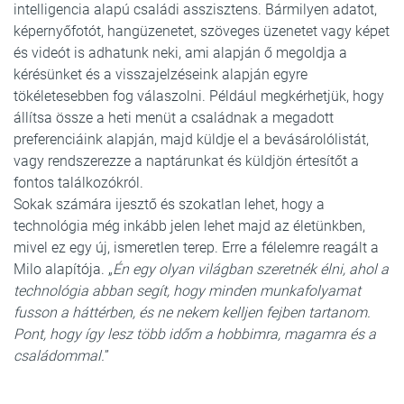
intelligencia alapú családi asszisztens. Bármilyen adatot,
képernyőfotót, hangüzenetet, szöveges üzenetet vagy képet
és videót is adhatunk neki, ami alapján ő megoldja a
kérésünket és a visszajelzéseink alapján egyre
tökéletesebben fog válaszolni. Például megkérhetjük, hogy
állítsa össze a heti menüt a családnak a megadott
preferenciáink alapján, majd küldje el a bevásárolólistát,
vagy rendszerezze a naptárunkat és küldjön értesítőt a
fontos találkozókról.
Sokak számára ijesztő és szokatlan lehet, hogy a
technológia még inkább jelen lehet majd az életünkben,
mivel ez egy új, ismeretlen terep. Erre a félelemre reagált a
Milo alapítója. „
Én egy olyan világban szeretnék élni, ahol a
technológia abban segít, hogy minden munkafolyamat
fusson a háttérben, és ne nekem kelljen fejben tartanom.
Pont, hogy így lesz több időm a hobbimra, magamra és a
családommal.
”