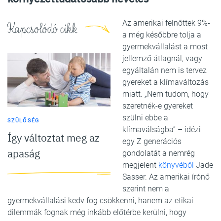
Az amerikai felnőttek 9%-
Kapcsolódó cikk
a még későbbre tolja a
gyermekvállalást a most
jellemző átlagnál, vagy
egyáltalán nem is tervez
gyereket a klímaváltozás
miatt. „Nem tudom, hogy
szeretnék-e gyereket
szülni ebbe a
SZÜLŐSÉG
klímaválságba” – idézi
Így változtat meg az
egy Z generációs
apaság
gondolatát a nemrég
megjelent
könyvéből
Jade
Sasser. Az amerikai írónő
szerint nem a
gyermekvállalási kedv fog csökkenni, hanem az etikai
dilemmák fognak még inkább előtérbe kerülni, hogy