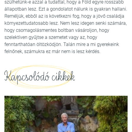
szülhetünk-e azzal a tudattal, hogy a Föld egyre rosszabb
állapotban lesz. Ezt a gondolatot nálunk is gyakran hallani.
Reméljük, ebből az is következni fog, hogy a jövő családja
környezettudatosabb lesz. Nem lesz idegen senki számára,
hogy csomagolásmentes boltban vásároljon, hogy
szelektíven gyűjtse a szemetet vagy az, hogy
fenntarthatóan öltözködjön. Talán mire a mi gyerekeink
felnőnek, számukra ez már nem is lesz kérdés.
Kapcsolódó cikkek