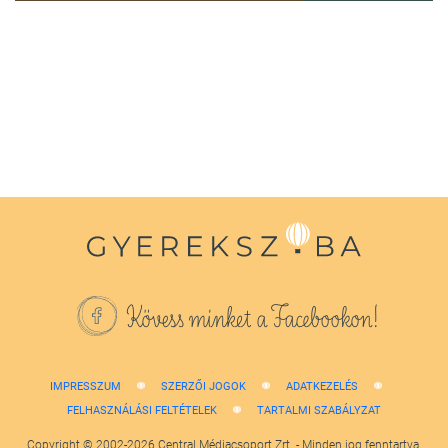
0
seconds
of
1
minute,
38
seconds
Kövess minket a Facebookon!
IMPRESSZUM
SZERZŐI JOGOK
ADATKEZELÉS
FELHASZNÁLÁSI FELTÉTELEK
TARTALMI SZABÁLYZAT
Copyright © 2002-2026 Central Médiacsoport Zrt. - Minden jog fenntartva.