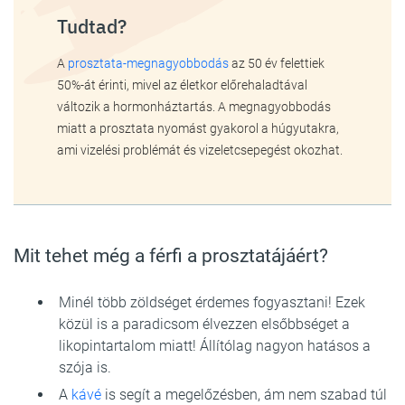
Tudtad?
A
prosztata-megnagyobbodás
az 50 év felettiek
50%-át érinti, mivel az életkor előrehaladtával
változik a hormonháztartás. A megnagyobbodás
miatt a prosztata nyomást gyakorol a húgyutakra,
ami vizelési problémát és vizeletcsepegést okozhat.
Mit tehet még a férfi a prosztatájáért?
Minél több zöldséget érdemes fogyasztani! Ezek
közül is a paradicsom élvezzen elsőbbséget a
likopintartalom miatt! Állítólag nagyon hatásos a
szója is.
A
kávé
is segít a megelőzésben, ám nem szabad túl