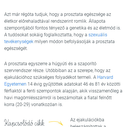
Azt már régóta tudjuk, hogy a prosztata egészsége az
életkor előrehaladtával rendszerint romlik. Állapota
szempontjából fontos tényező a genetika és az életmód is.
A tudósokat sokáig foglalkoztatta, hogy a
szexuális
tevékenységek
milyen módon befolyásolják a prosztata
egészségét.
A prosztata egyszerre a húgyúti és a szaporító
szervrendszer része. Utóbbiban az a szerepe, hogy az
ejakulációhoz szükséges folyadékot termeli. A
Harvard
Egyetemen
14 évig gyűjtöttek adatokat 46 és 81 év közötti
férfiaktól a fenti szempontok alapján, akik visszamenőleg a
havi magömlésszámról is beszámoltak a fiatal felnőtt
korra (20-29) vonatkozóan is.
Az ejakulációkba
Kapcsolódó cikk
beleszámítottak a