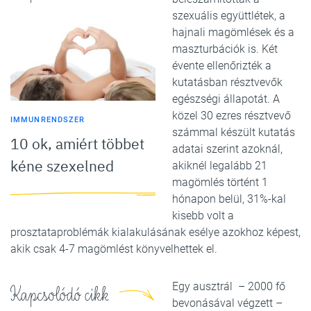
szexuális együttlétek, a
hajnali magömlések és a
maszturbációk is. Két
évente ellenőrizték a
kutatásban résztvevők
egészségi állapotát. A
közel 30 ezres résztvevő
IMMUNRENDSZER
számmal készült kutatás
10 ok, amiért többet
adatai szerint azoknál,
kéne szexelned
akiknél legalább 21
magömlés történt 1
hónapon belül, 31%-kal
kisebb volt a
prosztataproblémák kialakulásának esélye azokhoz képest,
akik csak 4-7 magömlést könyvelhettek el.
Egy ausztrál – 2000 fő
Kapcsolódó cikk
bevonásával végzett –