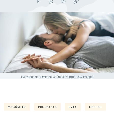
Hányszor kell elmennie a férfinak? Fotó: Getty Images
MAGÖMLÉS
PROSZTATA
SZEX
FÉRFIAK