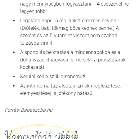
nagy mennyiségben fogyasztani – 4 csészénél ne
legyen több!
Legalább napi 15 mg cinket érdemes bevinni!
(Diófélék, bab, tökmag bővelkednek benne.) A
szelént és az E-vitamint viszont nem szabad
túlzásba vinni!
A sportolás beiktatása a mindennapokba és a
dohányzás elhagyása is mérsékli a prosztatarák
kockázatát.
Kerülni kell a szűk alsóneműt!
Az intimtorna (az alsótáji izmok megfeszítése,
elernyesztése) is jótékony hatású!
Forrás: Babaszoba.hu
Kapcsolódó cikkek