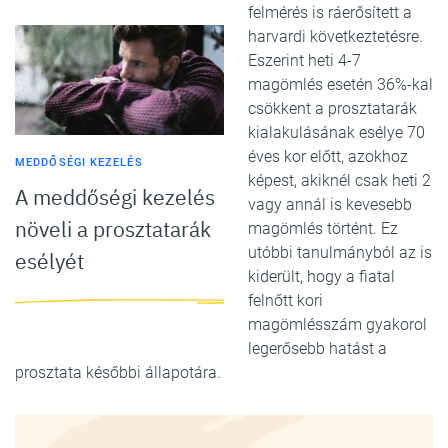
felmérés is ráerősített a
harvardi következtetésre.
Eszerint heti 4-7
magömlés esetén 36%-kal
csökkent a prosztatarák
kialakulásának esélye 70
éves kor előtt, azokhoz
MEDDŐSÉGI KEZELÉS
képest, akiknél csak heti 2
A meddőségi kezelés
vagy annál is kevesebb
növeli a prosztatarák
magömlés történt. Ez
utóbbi tanulmányból az is
esélyét
kiderült, hogy a fiatal
felnőtt kori
magömlésszám gyakorol
legerősebb hatást a
prosztata későbbi állapotára.