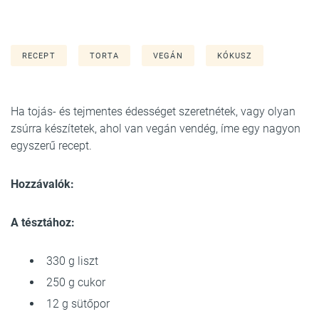
RECEPT
TORTA
VEGÁN
KÓKUSZ
Ha tojás- és tejmentes édességet szeretnétek, vagy olyan
zsúrra készítetek, ahol van vegán vendég, íme egy nagyon
egyszerű recept.
Hozzávalók:
A tésztához:
330 g liszt
250 g cukor
12 g sütőpor