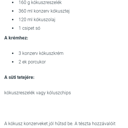
160 g kókuszreszelék
360 ml konzerv kókusztej
120 ml kókuszolaj
1 csipet só
A krémhez:
3 konzerv kókuszkrém
2 ek porcukor
A süti tetejére:
kókuszreszelék vagy kóluszchips
A kókusz konzerveket jól hűtsd be. A tészta hozzávalóit