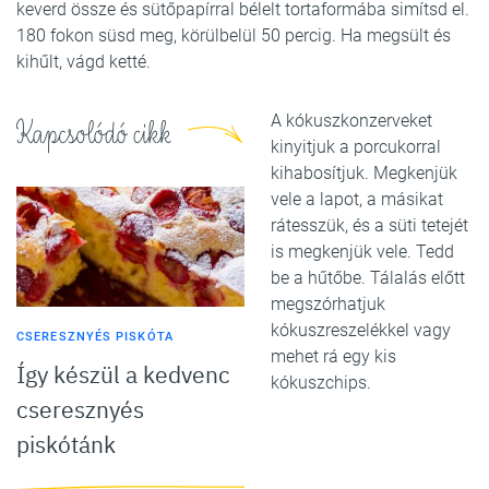
keverd össze és sütőpapírral bélelt tortaformába simítsd el.
180 fokon süsd meg, körülbelül 50 percig. Ha megsült és
kihűlt, vágd ketté.
A kókuszkonzerveket
Kapcsolódó cikk
kinyitjuk a porcukorral
kihabosítjuk. Megkenjük
vele a lapot, a másikat
rátesszük, és a süti tetejét
is megkenjük vele. Tedd
be a hűtőbe. Tálalás előtt
megszórhatjuk
kókuszreszelékkel vagy
CSERESZNYÉS PISKÓTA
mehet rá egy kis
Így készül a kedvenc
kókuszchips.
cseresznyés
piskótánk