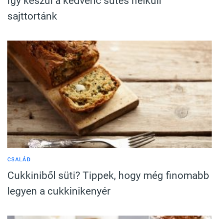
Így készül a kedvenc sütés nélküli
sajttortánk
CSALÁD
Cukkiniből süti? Tippek, hogy még finomabb
legyen a cukkinikenyér