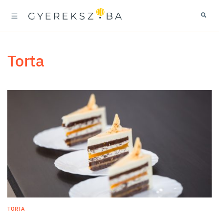
torta
TORTA