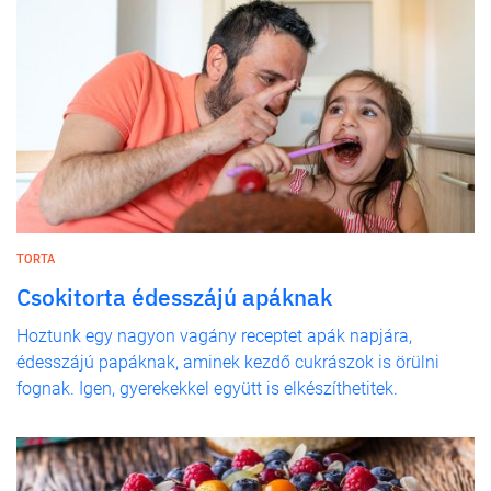
TORTA
Csokitorta édesszájú apáknak
Hoztunk egy nagyon vagány receptet apák napjára,
édesszájú papáknak, aminek kezdő cukrászok is örülni
fognak. Igen, gyerekekkel együtt is elkészíthetitek.