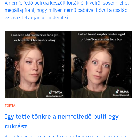
A nemfelfedő bulikra készült tortákról kívülről sosem lehet
megállapítani, hogy milyen nemű babával bővül a család,
ez csak felvágás után derül ki.
TORTA
Így tette tönkre a nemfelfedő bulit egy
cukrász
Az influenszer azt szerette volna, hogy egy nagyszabású