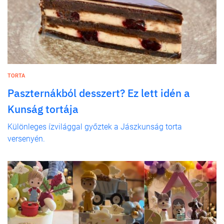
TORTA
Paszternákból desszert? Ez lett idén a
Kunság tortája
Különleges ízvilággal győztek a Jászkunság torta
versenyén.