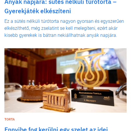
Anyák napjára: sütés nélküli túrótorta –
Gyerekjáték elkészíteni
Ez a sütés nélküli túrótorta nagyon gyorsan és egyszerűen
elkészíthető, még zselatint se kell melegíteni, ezért akár
kisebb gyerekek is bátran nekiállhatnak anyák napjára.
TORTA
Ennyibe fog kerülni egy szelet az idei