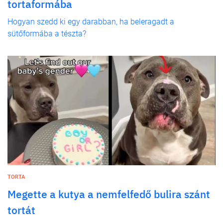
tortaformába
Hogyan szedd ki egy darabban, ha beleragadt a
sütőformába a tészta?
TORTA
Megette a kutya a nemfelfedő bulira szánt
tortát