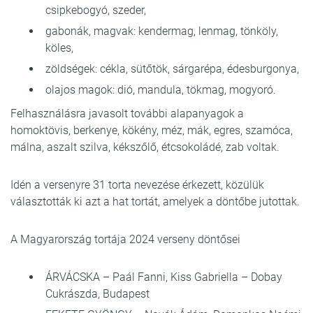
csipkebogyó, szeder,
gabonák, magvak: kendermag, lenmag, tönköly,
köles,
zöldségek: cékla, sütőtök, sárgarépa, édesburgonya,
olajos magok: dió, mandula, tökmag, mogyoró.
Felhasználásra javasolt további alapanyagok a
homoktövis, berkenye, kökény, méz, mák, egres, szamóca,
málna, aszalt szilva, kékszőlő, étcsokoládé, zab voltak.
Idén a versenyre 31 torta nevezése érkezett, közülük
választották ki azt a hat tortát, amelyek a döntőbe jutottak.
A Magyarország tortája 2024 verseny döntősei
ÁRVÁCSKA – Paál Fanni, Kiss Gabriella – Dobay
Cukrászda, Budapest