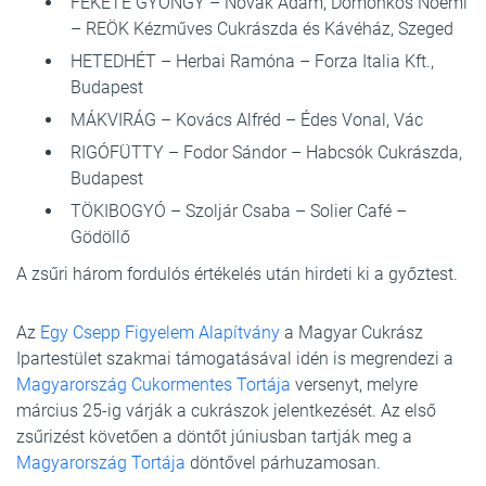
FEKETE GYÖNGY – Novák Ádám, Domonkos Noémi
– REÖK Kézműves Cukrászda és Kávéház, Szeged
HETEDHÉT – Herbai Ramóna – Forza Italia Kft.,
Budapest
MÁKVIRÁG – Kovács Alfréd – Édes Vonal, Vác
RIGÓFÜTTY – Fodor Sándor – Habcsók Cukrászda,
Budapest
TÖKIBOGYÓ – Szoljár Csaba – Solier Café –
Gödöllő
A zsűri három fordulós értékelés után hirdeti ki a győztest.
Az
Egy Csepp Figyelem Alapítvány
a Magyar Cukrász
Ipartestület szakmai támogatásával idén is megrendezi a
Magyarország Cukormentes Tortája
versenyt, melyre
március 25-ig várják a cukrászok jelentkezését. Az első
zsűrizést követően a döntőt júniusban tartják meg a
Magyarország Tortája
döntővel párhuzamosan.