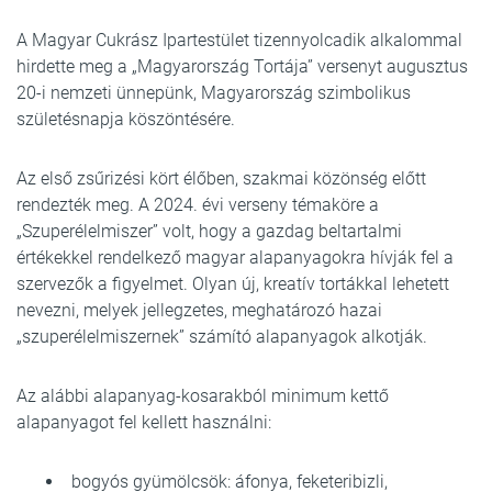
A Magyar Cukrász Ipartestület tizennyolcadik alkalommal
hirdette meg a „Magyarország Tortája” versenyt augusztus
20-i nemzeti ünnepünk, Magyarország szimbolikus
születésnapja köszöntésére.
Az első zsűrizési kört élőben, szakmai közönség előtt
rendezték meg. A 2024. évi verseny témaköre a
„Szuperélelmiszer” volt, hogy a gazdag beltartalmi
értékekkel rendelkező magyar alapanyagokra hívják fel a
szervezők a figyelmet. Olyan új, kreatív tortákkal lehetett
nevezni, melyek jellegzetes, meghatározó hazai
„szuperélelmiszernek” számító alapanyagok alkotják.
Az alábbi alapanyag-kosarakból minimum kettő
alapanyagot fel kellett használni:
bogyós gyümölcsök: áfonya, feketeribizli,