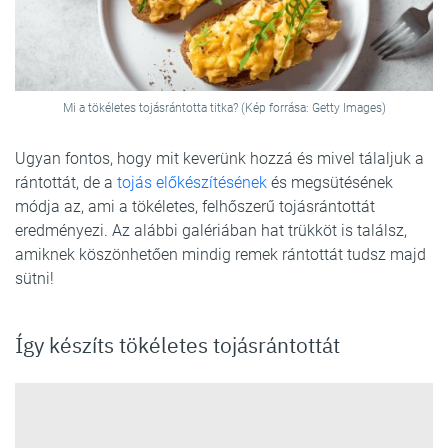
Mi a tökéletes tojásrántotta titka? (Kép forrása: Getty Images)
Ugyan fontos, hogy mit keverünk hozzá és mivel tálaljuk a
rántottát, de a
tojás előkészítésének
és megsütésének
módja az, ami a tökéletes, felhőszerű tojásrántottát
eredményezi. Az alábbi galériában hat trükköt is találsz,
amiknek köszönhetően mindig remek rántottát tudsz majd
sütni!
Így készíts tökéletes tojásrántottát