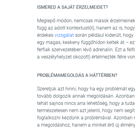
ISMERED A SAJÁT ÉRZELMEIDET?
Meglepő módon, nemcsak mások érzelmeinek a
függ az adott kontextustól), hanem az is, hog
érdekes
vizsgálat
során például kiderült, hogy
egy magas, keskeny függőhídon keltek át – e
férfiak szervezetében lévő adrenalin. Ezt a fe
a veszélyhelyzet okozott) értelmezték félre v
PROBLÉMAMEGOLDÁS A HÁTTÉRBEN?
Szeretjük azt hinni, hogy ha egy problémát egy
tovább dolgozik annak megoldásán. Azonban a
tehát sajnos nincs arra lehetőség, hogy a tuda
természetesen nem azt jelenti, hogy nem segít
foglalkozni kezdünk a problémával. Azonban 
a megoldáshoz, hanem a minket érő új élménye