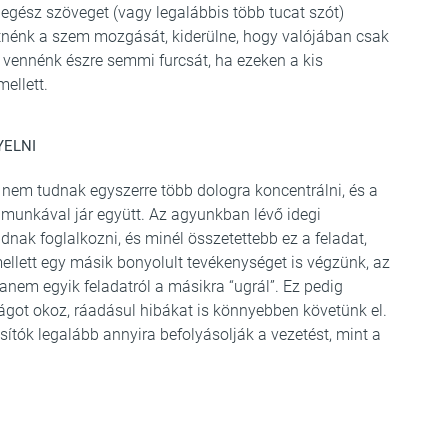
egész szöveget (vagy legalábbis több tucat szót)
etnénk a szem mozgását, kiderülne, hogy valójában csak
vennénk észre semmi furcsát, ha ezeken a kis
ellett.
YELNI
 nem tudnak egyszerre több dologra koncentrálni, és a
 munkával jár együtt. Az agyunkban lévő idegi
dnak foglalkozni, és minél összetettebb ez a feladat,
llett egy másik bonyolult tevékenységet is végzünk, az
em egyik feladatról a másikra “ugrál”. Ez pedig
got okoz, ráadásul hibákat is könnyebben követünk el.
ítók legalább annyira befolyásolják a vezetést, mint a