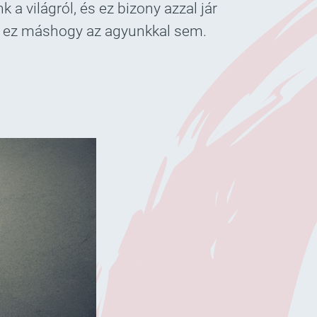
 világról, és ez bizony azzal jár
ncs ez máshogy az agyunkkal sem.