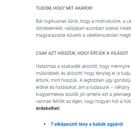
TUDOM, HOGY MIT AKAROK!
Bár logikusnak tűnik, hogy a motivációnk, a v
döntéseinket, valójában azonban sokkal inkáb
magyarázatok követik a véletlenszerűen megh
CSAK AZT HISSZÜK, HOGY ÉRTJÜK A VILÁGOT
Hatalmas a szakadék aközött, hogy mennyire hi
működését, és aközött, hogy tényleg el is tud
értünk, mint hisszük. A legtöbben úgy gondol
erőket és hatásokat, ám a tudásunk – néhány e
kisgyermekes szülők jól ismerik ezt a jelensé
vannak felhők az égen, vagy hogyan hűt a hűt
érdekelhet:
7 elképesztő tény a babák agyáról