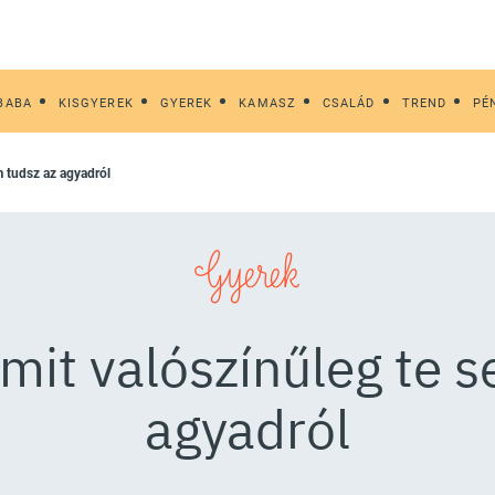
BABA
KISGYEREK
GYEREK
KAMASZ
CSALÁD
TREND
PÉ
m tudsz az agyadról
Gyerek
mit valószínűleg te 
agyadról