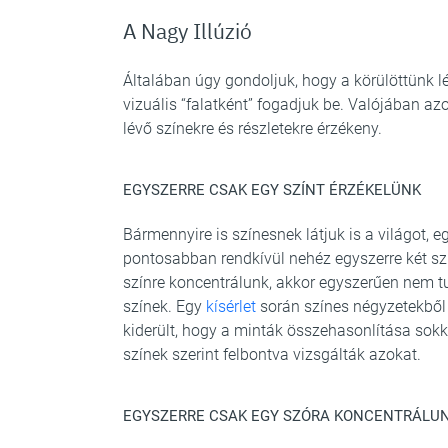
A Nagy Illúzió
Általában úgy gondoljuk, hogy a körülöttünk lé
vizuális “falatként” fogadjuk be. Valójában 
lévő színekre és részletekre érzékeny.
EGYSZERRE CSAK EGY SZÍNT ÉRZÉKELÜNK
Bármennyire is színesnek látjuk is a világot, 
pontosabban rendkívül nehéz egyszerre két sz
színre koncentrálunk, akkor egyszerűen nem t
színek. Egy
kísérlet
során színes négyzetekből 
kiderült, hogy a minták összehasonlítása sok
színek szerint felbontva vizsgálták azokat.
EGYSZERRE CSAK EGY SZÓRA KONCENTRÁLU