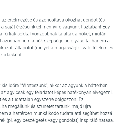
z értelmezése és azonosítása okozhat gondot (és
y a saját érzéseinkkel mennyire vagyunk tisztában! Egy
 a férfiak sokkal vonzóbbnak találták a nőket, miután
zt azonban nem a nők szépsége befolyásolta, hanem a
lfokozott állapotot (melyet a magasságtól való félelem és
onzódásként.
 kis időre “félreteszünk”, akkor az agyunk a háttérben
z agy csak egy feladatot képes hatékonyan elvégezni,
t és a tudattalan egyszerre dolgozzon. Ez
, ha megállunk és szünetet tartunk, majd újra
nem a háttérben munkálkodó tudatalatti segíthet hozzá
k (pl. egy beszélgetés vagy gondolat) inspiráló hatása.