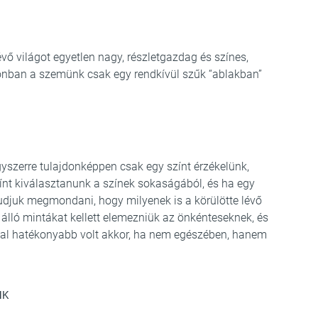
vő világot egyetlen nagy, részletgazdag és színes,
azonban a szemünk csak egy rendkívül szűk “ablakban”
egyszerre tulajdonképpen csak egy színt érzékelünk,
ínt kiválasztanunk a színek sokaságából, és ha egy
udjuk megmondani, hogy milyenek is a körülötte lévő
álló mintákat kellett elemezniük az önkénteseknek, és
kal hatékonyabb volt akkor, ha nem egészében, hanem
NK