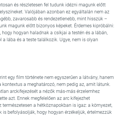
tosan és részletesen fel tudunk idézni magunk előtt
helyszíneket. Valójában azonban ez egyáltalán nem az
gébb, zavarosabb és rendezetlenebb, mint hisszük –
tunk magunk előtt bizonyos képeket. Érdemes kipróbálni:
, hogy hogyan haladnak a csíkjai a testén és a lábán,
l a lába és a teste találkozik. Ugye, nem is olyan
rint egy film története nem egyszerűen a látvány, hanem
a kontextus a meghatározó, nem pedig az, amit látunk.
tlan arckifejezését a nézők más-más érzelemhez
ette azt. Ennek megfelelően az arc kifejezhet
z természetesen a hétköznapokban is igaz: a környezet,
 is befolyásolják, hogy hogyan érzékeljük, értelmezzük