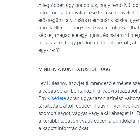
A legtöbben úgy gondoljuk, hogy rendkívül pon
mindennapi tárgyakat, esetleg eseményeket, 
erősségünk: a vizuális memóriánk sokkal gyen
annak ellenére, hogy rendkívül élénknek látha
képzelj magad elé egy tigrist, és határozd meg
majd azt is, hogy pontosan mi történik ott, aho
egyszerű?
MINDEN A KONTEXTUSTÓL FÜGG
Lev Kuleshov szovjet filmrendező elmélete sze
a vágás során bontakozik ki, vagyis igazából 
Egy
kísérlete
során ugyanazon színész változa
társították, attól függően, hogy milyen kép köv
szomorúságot, vágyat vagy akár éhséget is. E
a korábbi tudásunk vagy éppen a gondolataink
a kapott információkat.