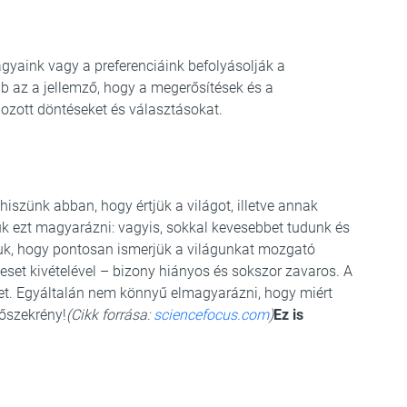
ágyaink vagy a preferenciáink befolyásolják a
b az a jellemző, hogy a megerősítések és a
ozott döntéseket és választásokat.
szünk abban, hogy értjük a világot, illetve annak
juk ezt magyarázni: vagyis, sokkal kevesebbet tudunk és
juk, hogy pontosan ismerjük a világunkat mozgató
set kivételével – bizony hiányos és sokszor zavaros. A
get. Egyáltalán nem könnyű elmagyarázni, hogy miért
őszekrény!
(Cikk forrása:
sciencefocus.com
)
Ez is