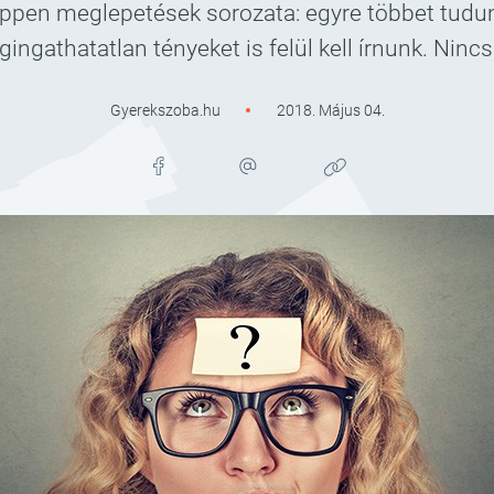
pen meglepetések sorozata: egyre többet tudunk a
ingathatatlan tényeket is felül kell írnunk. Ni
Gyerekszoba.hu
2018. Május 04.