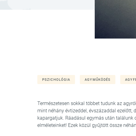
PSZICHOLÓGIA
AGYMŰKÖDÉS
AGYF
Természetesen sokkal többet tudunk az agyról,
mint néhány évtizeddel, évszázaddal ezelőtt, 
kapargatjuk. Ráadásul egymás után találunk o
elméleteinket! Ezek közül gyűjtött össze néhá