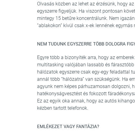
Olvasás közben az lehet az érzésünk, hogy az 
egyszerre figyeljük. Ha viszont pontosan köv
mintegy 15 betűre koncentrálunk. Nem igazán 
“ablakokon” kívül csak x-ek lennének egymás m
NEM TUDUNK EGYSZERRE TÖBB DOLOGRA FIG
Egyre több a bizonyíték arra, hogy az emberek
multitasking valójában lassabb és fárasztóbb
hálózatok egyszerre csak egy-egy feladattal tu
annál több “hálózatra” van szükségünk. Ha eme
agyunk nem képes párhuzamosan dolgozni, han
hatékonyságvesztést és fokozott fáradékonysá
Ez az egyik oka annak, hogy az autós kihangos
kézben tartott telefonok.
EMLÉKEZET VAGY FANTÁZIA?