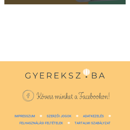
0
seconds
of
1
minute,
38
seconds
Kövess minket a Facebookon!
IMPRESSZUM
SZERZŐI JOGOK
ADATKEZELÉS
FELHASZNÁLÁSI FELTÉTELEK
TARTALMI SZABÁLYZAT