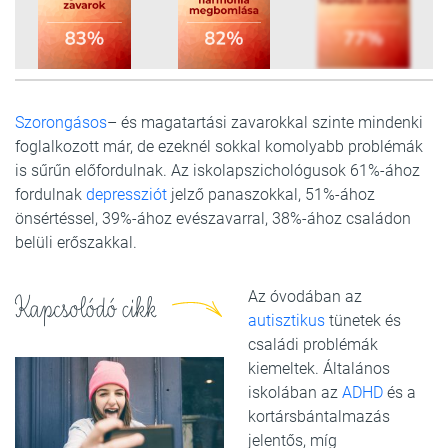
10
FOTÓ
Szorongásos
– és magatartási zavarokkal szinte mindenki
foglalkozott már, de ezeknél sokkal komolyabb problémák
is sűrűn előfordulnak. Az iskolapszichológusok 61%-ához
fordulnak
depressziót
jelző panaszokkal, 51%-ához
önsértéssel, 39%-ához evészavarral, 38%-ához családon
belüli erőszakkal.
Az óvodában az
Kapcsolódó cikk
autisztikus
tünetek és
családi problémák
kiemeltek. Általános
iskolában az
ADHD
és a
kortársbántalmazás
jelentős, míg