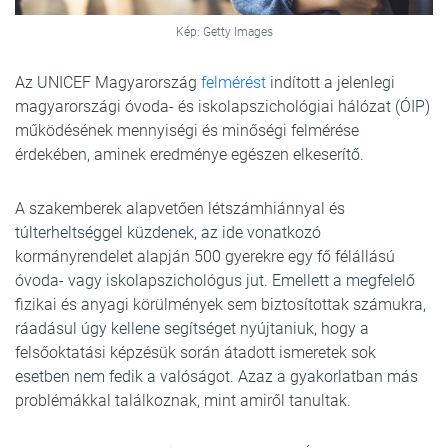
Kép: Getty Images
Az UNICEF Magyarország
felmérést
indított a jelenlegi
magyarországi óvoda- és iskolapszichológiai hálózat (ÓIP)
működésének mennyiségi és minőségi felmérése
érdekében, aminek eredménye egészen elkeserítő.
A szakemberek alapvetően létszámhiánnyal és
túlterheltséggel küzdenek, az ide vonatkozó
kormányrendelet alapján 500 gyerekre egy fő félállású
óvoda- vagy iskolapszichológus jut. Emellett a megfelelő
fizikai és anyagi körülmények sem biztosítottak számukra,
ráadásul úgy kellene segítséget nyújtaniuk, hogy a
felsőoktatási képzésük során átadott ismeretek sok
esetben nem fedik a valóságot. Azaz a gyakorlatban más
problémákkal találkoznak, mint amiről tanultak.