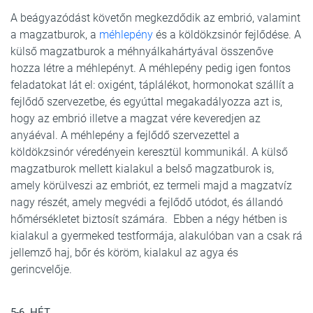
A beágyazódást követőn megkezdődik az embrió, valamint
a magzatburok, a
méhlepény
és a köldökzsinór fejlődése. A
külső magzatburok a méhnyálkahártyával összenőve
hozza létre a méhlepényt. A méhlepény pedig igen fontos
feladatokat lát el: oxigént, táplálékot, hormonokat szállít a
fejlődő szervezetbe, és egyúttal megakadályozza azt is,
hogy az embrió illetve a magzat vére keveredjen az
anyáéval. A méhlepény a fejlődő szervezettel a
köldökzsinór véredényein keresztül kommunikál. A külső
magzatburok mellett kialakul a belső magzatburok is,
amely körülveszi az embriót, ez termeli majd a magzatvíz
nagy részét, amely megvédi a fejlődő utódot, és állandó
hőmérsékletet biztosít számára. Ebben a négy hétben is
kialakul a gyermeked testformája, alakulóban van a csak rá
jellemző haj, bőr és köröm, kialakul az agya és
gerincvelője.
5-6. HÉT