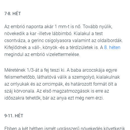
7-8. HÉT
Az embrió naponta akár 1 mm-t is nő. Tovább nyúlik,
növekedik a kar -illetve lábbimbó. Kialakul a test
csontváza, a gerinc csigolyasora valamint az oldalbordák.
Kifejlődnek a váll-, könyök -és a térdízületek is. A
8. héten
megindul az embrió vizelettermelése.
Méretének 1/3-át a fej teszi ki. A baba arcocskája egyre
felismerhetőbb, láthatóvá válik a szemgolyó, kialakulnak
az orrlyukak és az orrcimpák, és határozott formát ölt a
száj körvonala. Az első magzatmozgások is erre az
időszakra tehetők, bár az anya ezt még nem érzi.
9-11. HÉT
Ebben a két hétben ismét ugrásszerű növekedés következik