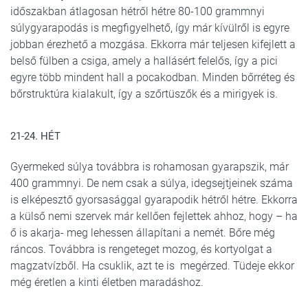
időszakban átlagosan hétről hétre 80-100 grammnyi
súlygyarapodás is megfigyelhető, így már kívülről is egyre
jobban érezhető a mozgása. Ekkorra már teljesen kifejlett a
belső fülben a csiga, amely a hallásért felelős, így a pici
egyre több mindent hall a pocakodban. Minden bőrréteg és
bőrstruktúra kialakult, így a szőrtüszők és a mirigyek is.
21-24. HÉT
Gyermeked súlya továbbra is rohamosan gyarapszik, már
400 grammnyi. De nem csak a súlya, idegsejtjeinek száma
is elképesztő gyorsasággal gyarapodik hétről hétre. Ekkorra
a külső nemi szervek már kellően fejlettek ahhoz, hogy – ha
ő is akarja- meg lehessen állapítani a nemét. Bőre még
ráncos. Továbbra is rengeteget mozog, és kortyolgat a
magzatvízből. Ha csuklik, azt te is megérzed. Tüdeje ekkor
még éretlen a kinti életben maradáshoz.