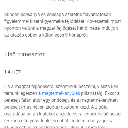
Kép: Getty Images
Minden édesanya és édesapa szeretné folyamatosan
figyelemmel kísérni gyermeke fejlődését. Kövessétek most
nyomon velünk a magzat fejlődését hétről hétre, induljon
az utazás ebben a különleges 9 hónapról.
Első trimeszter
1-4. HÉT
Ha a magzat fejlődéséről szeretnénk beszélni, vissza kell
térnünk egészen a
megtermékenyülés
pillanatáig. Ekkor a
petesejt falán áttör egy ondósejt, és a megtermékenyített
petesejt (más néven zigóta) osztódni kezd. A zigóta
osztódása során kialakul a szedercsíra, ennek belső sejtjei
részben elfolyósodnak, és ebből jön létre a hólyagcsíra.
Mindeközben az osztódó zigóta elindul a méh felé.