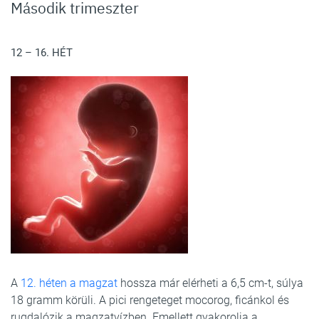
Második trimeszter
12 – 16. HÉT
A
12. héten a magzat
hossza már elérheti a 6,5 cm-t, súlya
18 gramm körüli. A pici rengeteget mocorog, ficánkol és
rugdalózik a magzatvízben. Emellett gyakorolja a