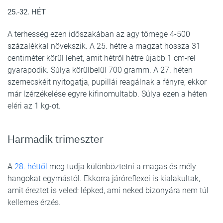
25.-32. HÉT
A terhesség ezen időszakában az agy tömege 4-500
százalékkal növekszik. A 25. hétre a magzat hossza 31
centiméter körül lehet, amit hétről hétre újabb 1 cm-rel
gyarapodik. Súlya körülbelül 700 gramm. A 27. héten
szemecskéit nyitogatja, pupillái reagálnak a fényre, ekkor
már ízérzékelése egyre kifinomultabb. Súlya ezen a héten
eléri az 1 kg-ot.
Harmadik trimeszter
A
28. héttől
meg tudja különböztetni a magas és mély
hangokat egymástól. Ekkorra járóreflexei is kialakultak,
amit éreztet is veled: lépked, ami neked bizonyára nem túl
kellemes érzés.