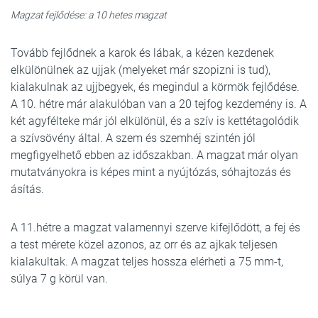
Magzat fejlődése: a 10 hetes magzat
Tovább fejlődnek a karok és lábak, a kézen kezdenek
elkülönülnek az ujjak (melyeket már szopizni is tud),
kialakulnak az ujjbegyek, és megindul a körmök fejlődése.
A 10. hétre már alakulóban van a 20 tejfog kezdemény is. A
két agyfélteke már jól elkülönül, és a szív is kettétagolódik
a szívsövény által. A szem és szemhéj szintén jól
megfigyelhető ebben az időszakban. A magzat már olyan
mutatványokra is képes mint a nyújtózás, sóhajtozás és
ásítás.
A 11.hétre a magzat valamennyi szerve kifejlődött, a fej és
a test mérete közel azonos, az orr és az ajkak teljesen
kialakultak. A magzat teljes hossza elérheti a 75 mm-t,
súlya 7 g körül van.