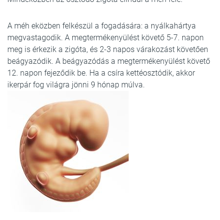
A méh eközben felkészül a fogadására: a nyálkahártya
megvastagodik. A megtermékenyülést követő 5-7. napon
meg is érkezik a zigóta, és 2-3 napos várakozást követően
beágyazódik. A beágyazódás a megtermékenyülést követő
12. napon fejeződik be. Ha a csíra kettéosztódik, akkor
ikerpár fog világra jönni 9 hónap múlva.