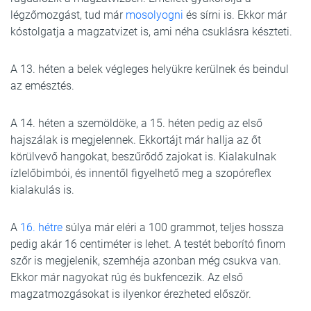
légzőmozgást, tud már
mosolyogni
és sírni is. Ekkor már
kóstolgatja a magzatvizet is, ami néha csuklásra készteti.
A 13. héten a belek végleges helyükre kerülnek és beindul
az emésztés.
A 14. héten a szemöldöke, a 15. héten pedig az első
hajszálak is megjelennek. Ekkortájt már hallja az őt
körülvevő hangokat, beszűrődő zajokat is. Kialakulnak
ízlelőbimbói, és innentől figyelhető meg a szopóreflex
kialakulás is.
A
16. hétre
súlya már eléri a 100 grammot, teljes hossza
pedig akár 16 centiméter is lehet. A testét beborító finom
szőr is megjelenik, szemhéja azonban még csukva van.
Ekkor már nagyokat rúg és bukfencezik. Az első
magzatmozgásokat is ilyenkor érezheted először.