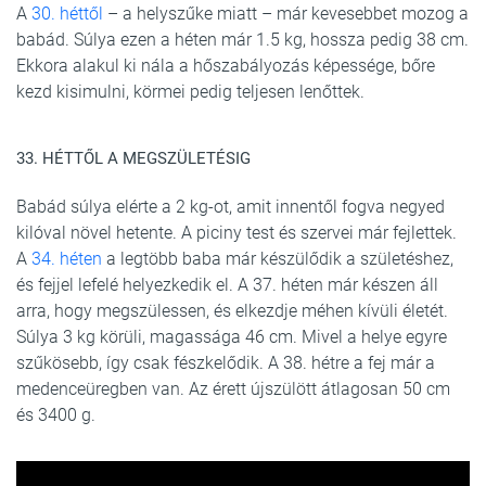
A
30. héttől
– a helyszűke miatt – már kevesebbet mozog a
babád. Súlya ezen a héten már 1.5 kg, hossza pedig 38 cm.
Ekkora alakul ki nála a hőszabályozás képessége, bőre
kezd kisimulni, körmei pedig teljesen lenőttek.
33. HÉTTŐL A MEGSZÜLETÉSIG
Babád súlya elérte a 2 kg-ot, amit innentől fogva negyed
kilóval növel hetente. A piciny test és szervei már fejlettek.
A
34. héten
a legtöbb baba már készülődik a születéshez,
és fejjel lefelé helyezkedik el. A 37. héten már készen áll
arra, hogy megszülessen, és elkezdje méhen kívüli életét.
Súlya 3 kg körüli, magassága 46 cm. Mivel a helye egyre
szűkösebb, így csak fészkelődik. A 38. hétre a fej már a
medenceüregben van. Az érett újszülött átlagosan 50 cm
és 3400 g.