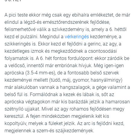
A pici teste ekkor még csak egy ebihalra emlékeztet, de már
elindul a légző-és emésztőrendszerének fejlődése,
felismerhetővé válik a szívkezdemény is, amely a 6. héttől
kezd el pulzálni. Megindul a
vérkeringés
kezdeménye, a
szikkeringés is. Ekkor kezd el fejlődni a gerinc, az agy, a
kezdetleges izmok és megkezdődnek a csontosodási
folyamatok is. A 6. hét fontos fordulópont: ekkor záródik be
a velőcső, innentől már embriónak hívjuk. Még igen-igen
aprócska (3.5-4 mm-es), de a fontosabb belső szervek
kezdeményei mellett (tüdő, máj, gyomor, hasnyálmirigy)
már alakulóban vannak a hangszalagok, a gége valamint a
belső fül is. Formálódnak a kezek és lábak is, sőt az
aprócska végtagokon már kis barázdák jelzik a hamarosan
szétnyíló ujjakat. Mivel az agy rohamos fejlődésen megy
keresztül. A fejen mindeközben megjelenik két kis
kopoltyúív, melyek a füleket jelzik. Az arc is fejlődni kezd,
megjelennek a szem-és szájkezdemények.