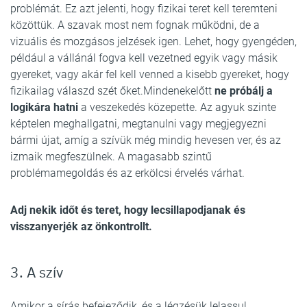
problémát. Ez azt jelenti, hogy fizikai teret kell teremteni
közöttük. A szavak most nem fognak működni, de a
vizuális és mozgásos jelzések igen. Lehet, hogy gyengéden,
például a vállánál fogva kell vezetned egyik vagy másik
gyereket, vagy akár fel kell venned a kisebb gyereket, hogy
fizikailag válaszd szét őket.Mindenekelőtt
ne próbálj a
logikára hatni
a veszekedés közepette. Az agyuk szinte
képtelen meghallgatni, megtanulni vagy megjegyezni
bármi újat, amíg a szívük még mindig hevesen ver, és az
izmaik megfeszülnek. A magasabb szintű
problémamegoldás és az erkölcsi érvelés várhat.
Adj nekik időt és teret, hogy lecsillapodjanak és
visszanyerjék az önkontrollt.
3. A szív
Amikor a sírás befejeződik, és a légzésük lelassul,