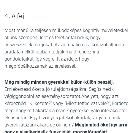
4. A fej
Most már újra teljesen működőképes kognitív műveletekkel
állunk szemben. Időt és teret adtál nekik, hogy
összeszedjék magukat. Az adrenalin és a kortizol állandó
áradata nélkül jobban tudják majd rendezni a
gondolataikat, így végre itt az ideje, hogy
megpróbálkozzanak az érveléssel.
Még mindig minden gyerekkel külön-külön beszélj.
Emlékeztesd őket a jó tulajdonságaikra. Segíts nekik
végiggondolni az eseménysorozatot.Ahelyett, hogy azt
kérdeznéd: “Ki kezdte?” vagy “Miért tetted ezt vele?”, kérdezd
meg, hogy mit akartak a másik gyerekkel való interakciótól
elsősorban. Egy bizonyos játékot akartak, vagy a másik
gyerek játszani akart, de ők nem?
Megtanítod őket így arra,
hogy a viselkedésük funkcióját, mozgatórugóját