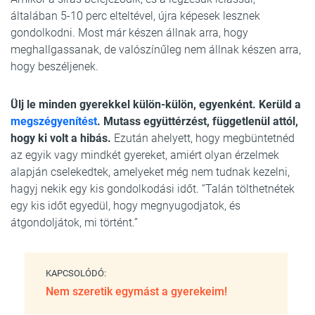
általában 5-10 perc elteltével, újra képesek lesznek
gondolkodni. Most már készen állnak arra, hogy
meghallgassanak, de valószínűleg nem állnak készen arra,
hogy beszéljenek.
Ülj le minden gyerekkel külön-külön, egyenként. Kerüld a
megszégyenítést
. Mutass együttérzést, függetlenül attól,
hogy ki volt a hibás.
Ezután ahelyett, hogy megbüntetnéd
az egyik vagy mindkét gyereket, amiért olyan érzelmek
alapján cselekedtek, amelyeket még nem tudnak kezelni,
hagyj nekik egy kis gondolkodási időt. “Talán tölthetnétek
egy kis időt egyedül, hogy megnyugodjatok, és
átgondoljátok, mi történt.”
KAPCSOLÓDÓ:
Nem szeretik egymást a gyerekeim!