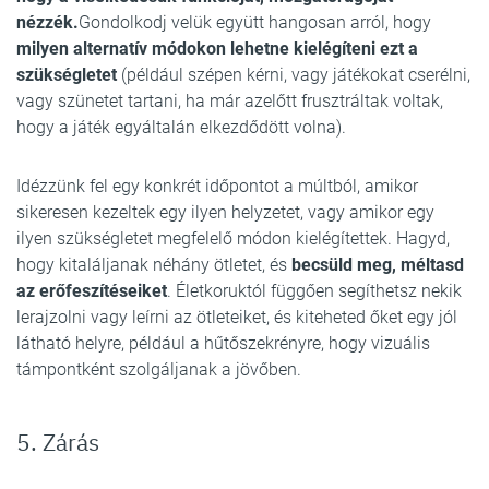
nézzék.
Gondolkodj velük együtt hangosan arról, hogy
milyen alternatív módokon lehetne kielégíteni ezt a
szükségletet
(például szépen kérni, vagy játékokat cserélni,
vagy szünetet tartani, ha már azelőtt frusztráltak voltak,
hogy a játék egyáltalán elkezdődött volna).
Idézzünk fel egy konkrét időpontot a múltból, amikor
sikeresen kezeltek egy ilyen helyzetet, vagy amikor egy
ilyen szükségletet megfelelő módon kielégítettek. Hagyd,
hogy kitaláljanak néhány ötletet, és
becsüld meg, méltasd
az erőfeszítéseiket
. Életkoruktól függően segíthetsz nekik
lerajzolni vagy leírni az ötleteiket, és kiteheted őket egy jól
látható helyre, például a hűtőszekrényre, hogy vizuális
támpontként szolgáljanak a jövőben.
5. Zárás