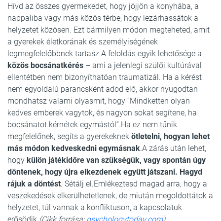
Hívd az összes gyermekedet, hogy jöjjön a konyhába, a
nappaliba vagy más közös térbe, hogy lezárhassátok a
helyzetet közösen. Ezt bármilyen módon megteheted, amit
a gyerekek életkorának és személyiségének
legmegfelelőbbnek tartasz.A feloldás egyik lehetősége a
közös bocsánatkérés
– ami a jelenlegi szülői kultúrával
ellentétben nem bizonyíthatóan traumatizál. Ha a kérést
nem egyoldalú parancsként adod elő, akkor nyugodtan
mondhatsz valami olyasmit, hogy “Mindketten olyan
kedves emberek vagytok, és nagyon sokat segítene, ha
bocsánatot kérnétek egymástól”.Ha ez nem tűnik
megfelelőnek, segíts a gyerekeknek
ötletelni, hogyan lehet
más módon kedveskedni egymásnak
.A zárás után lehet,
hogy
külön játékidőre van szükségük, vagy spontán úgy
döntenek, hogy újra elkezdenek együtt játszani. Hagyd
rájuk a döntést
. Sétálj el.Emlékeztesd magad arra, hogy a
veszekedések elkerülhetetlenek, de miután megoldottátok a
helyzetet, túl vannak a konfliktuson, a kapcsolatuk
erősödik.
(Cikk forrása:
psychologytoday.com
)