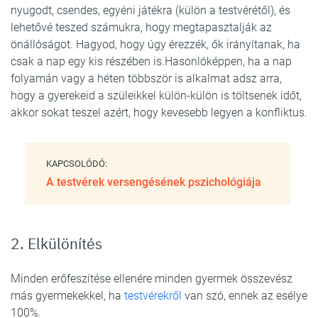
nyugodt, csendes, egyéni játékra (külön a testvérétől), és
lehetővé teszed számukra, hogy megtapasztalják az
önállóságot. Hagyod, hogy úgy érezzék, ők irányítanak, ha
csak a nap egy kis részében is.Hasonlóképpen, ha a nap
folyamán vagy a héten többször is alkalmat adsz arra,
hogy a gyerekeid a szüleikkel külön-külön is töltsenek időt,
akkor sokat teszel azért, hogy kevesebb legyen a konfliktus.
KAPCSOLÓDÓ:
A testvérek versengésének pszichológiája
2. Elkülönítés
Minden erőfeszítése ellenére minden gyermek összevész
más gyermekekkel, ha
testvérekről
van szó, ennek az esélye
100%.