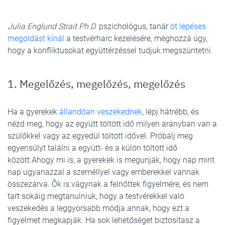
Julia Englund Strait Ph.D.
pszichológus, tanár
öt lépéses
megoldást kínál
a testvérharc kezelésére, méghozzá úgy,
hogy a konfliktusokat együttérzéssel tudjuk megszüntetni.
1. Megelőzés, megelőzés, megelőzés
Ha a gyerekek
állandóan veszekednek
, lépj hátrébb, és
nézd meg, hogy az együtt töltött idő milyen arányban van a
szülőkkel vagy az egyedül töltött idővel. Próbálj meg
egyensúlyt találni a együtt- és a külön töltött idő
között.Ahogy mi is, a gyerekek is megunják, hogy nap mint
nap ugyanazzal a személlyel vagy emberekkel vannak
összezárva. Ők is vágynak a felnőttek figyelmére, és nem
tart sokáig megtanulniuk, hogy a testvérekkel való
veszekedés a leggyorsabb módja annak, hogy ezt a
figyelmet megkapják. Ha sok lehetőséget biztosítasz a