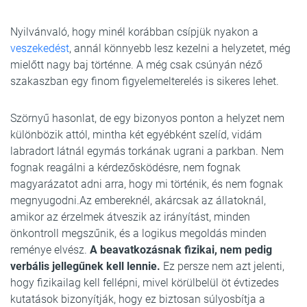
Nyilvánvaló, hogy minél korábban csípjük nyakon a
veszekedést
, annál könnyebb lesz kezelni a helyzetet, még
mielőtt nagy baj történne. A még csak csúnyán néző
szakaszban egy finom figyelemelterelés is sikeres lehet.
Szörnyű hasonlat, de egy bizonyos ponton a helyzet nem
különbözik attól, mintha két egyébként szelíd, vidám
labradort látnál egymás torkának ugrani a parkban. Nem
fognak reagálni a kérdezősködésre, nem fognak
magyarázatot adni arra, hogy mi történik, és nem fognak
megnyugodni.Az embereknél, akárcsak az állatoknál,
amikor az érzelmek átveszik az irányítást, minden
önkontroll megszűnik, és a logikus megoldás minden
reménye elvész.
A beavatkozásnak fizikai, nem pedig
verbális jellegűnek kell lennie.
Ez persze nem azt jelenti,
hogy fizikailag kell fellépni, mivel körülbelül öt évtizedes
kutatások bizonyítják, hogy ez biztosan súlyosbítja a