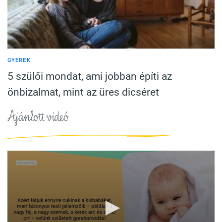
GYEREK
5 szülői mondat, ami jobban építi az
önbizalmat, mint az üres dicséret
Ajánlott videó