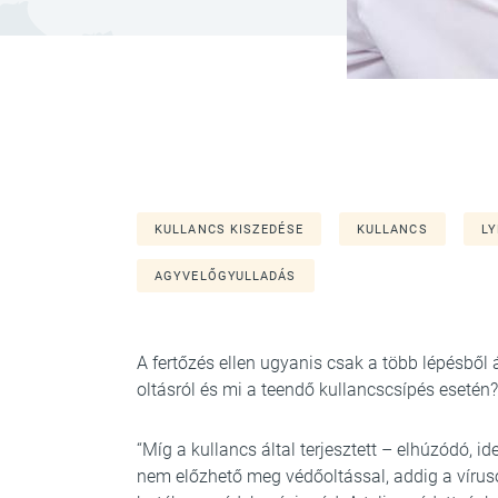
KULLANCS KISZEDÉSE
KULLANCS
L
AGYVELŐGYULLADÁS
A fertőzés ellen ugyanis csak a több lépésből 
oltásról és mi a teendő kullancscsípés esetén?
“Míg a kullancs által terjesztett – elhúzódó, id
nem előzhető meg védőoltással, addig a vírus