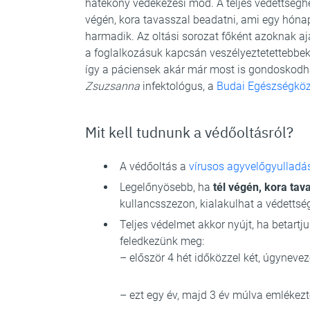
hatékony védekezési mód. A teljes védettségh
végén, kora tavasszal beadatni, ami egy hón
harmadik. Az oltási sorozat főként azoknak aj
a foglalkozásuk kapcsán veszélyeztetettebbek
így a páciensek akár már most is gondoskod
Zsuzsanna
infektológus, a
Budai Egészségkö
Mit kell tudnunk a védőoltásról?
A védőoltás a
vírusos agyvelőgyulladá
Legelőnyösebb, ha
tél végén, kora tav
kullancsszezon, kialakulhat a védettsé
Teljes védelmet akkor nyújt, ha betartj
feledkezünk meg:
– először 4 hét időközzel két, úgynevez
– ezt egy év, majd 3 év múlva emlékezte