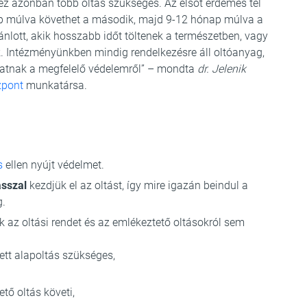
ez azonban több oltás szükséges. Az elsőt érdemes tél
ap múlva követhet a második, majd 9-12 hónap múlva a
ánlott, akik hosszabb időt töltenek a természetben, vagy
. Intézményünkben mindig rendelkezésre áll oltóanyag,
hatnak a megfelelő védelemről” – mondta
dr. Jelenik
zpont
munkatársa.
s
ellen nyújt védelmet.
asszal
kezdjük el az oltást, így mire igazán beindul a
g.
uk az oltási rendet és az emlékeztető oltásokról sem
ett alapoltás szükséges,
tő oltás követi,