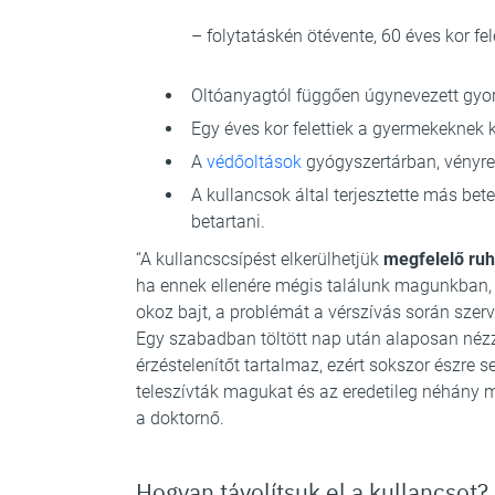
– folytatáskén ötévente, 60 éves kor fe
Oltóanyagtól függően úgynevezett gyorsít
Egy éves kor felettiek a gyermekeknek k
A
védőoltások
gyógyszertárban, vényre
A kullancsok által terjesztette más be
betartani.
“A kullancscsípést elkerülhetjük
megfelelő ruh
ha ennek ellenére mégis találunk magunkban,
okoz bajt, a problémát a vérszívás során szer
Egy szabadban töltött nap után alaposan néz
érzéstelenítőt tartalmaz, ezért sokszor észre 
teleszívták magukat és az eredetileg néhány m
a doktornő.
Hogyan távolítsuk el a kullancsot?