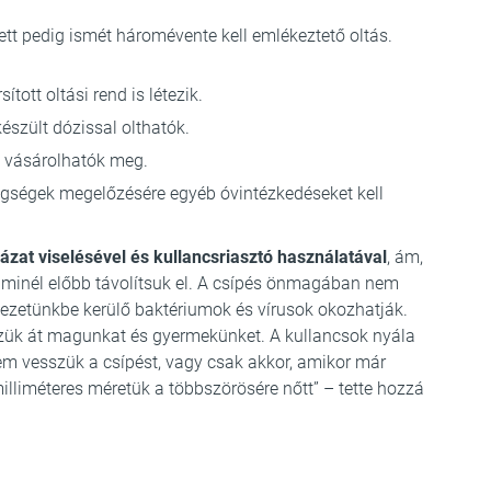
lett pedig ismét háromévente kell emlékeztető oltás.
ott oltási rend is létezik.
észült dózissal olthatók.
 vásárolhatók meg.
tegségek megelőzésére egyéb óvintézkedéseket kell
ázat viselésével és kullancsriasztó használatával
, ám,
 minél előbb távolítsuk el. A csípés önmagában nem
vezetünkbe kerülő baktériumok és vírusok okozhatják.
zük át magunkat és gyermekünket. A kullancsok nyála
sem vesszük a csípést, vagy csak akkor, amikor már
illiméteres méretük a többszörösére nőtt” – tette hozzá