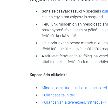
Soha se csavargassuk!
A speciális
kul
esetén egy sima csipesz is megteszi.
Kerüljünk minden olyan megoldást, ami
összenyomásával jár, mint például a k
fertőzés kockázatát!
Ha a bőrünkben benne maradt a kullancs
rövid időn belül észrevétlenül kilöki ma
A felületet fertőtlenítsük, főleg, ha v
által terjesztett fertőzések megakadál
Kapcsolódó cikkeink:
Minden, amit tudni kell a kullancsokról
Kullancsos tévhitek
Kullancs van a gyerekben, mit tegyek?