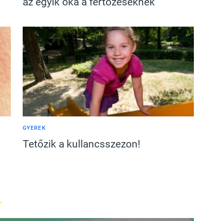
az egyik oka a fertőzéseknek
GYEREK
Tetőzik a kullancsszezon!