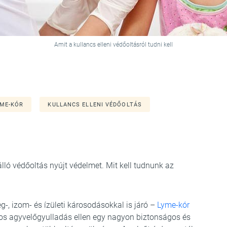
Amit a kullancs elleni védőoltásról tudni kell
YME-KÓR
KULLANCS ELLENI VÉDŐOLTÁS
álló védőoltás nyújt védelmet. Mit kell tudnunk az
eg-, izom- és ízületi károsodásokkal is járó –
Lyme-kór
os agyvelőgyulladás ellen egy nagyon biztonságos és