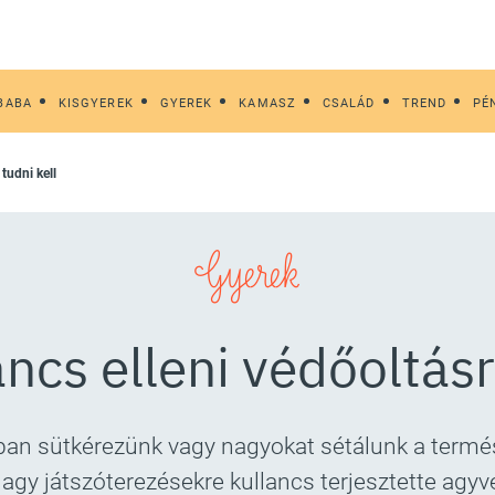
BABA
KISGYEREK
GYEREK
KAMASZ
CSALÁD
TREND
PÉ
 tudni kell
Gyerek
ncs elleni védőoltásr
kban sütkérezünk vagy nagyokat sétálunk a termé
nagy játszóterezésekre kullancs terjesztette agyv