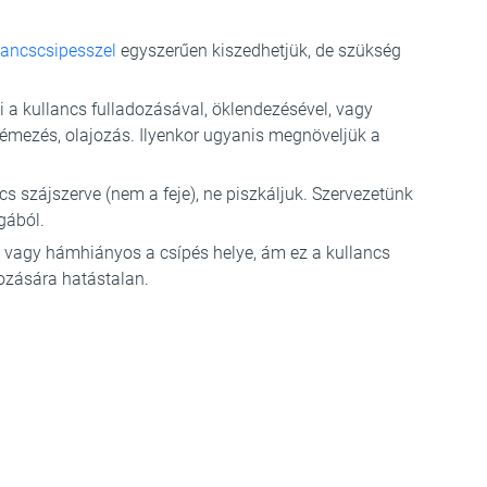
lancscsipesszel
egyszerűen kiszedhetjük, de szükség
 a kullancs fulladozásával, öklendezésével, vagy
rémezés, olajozás. Ilyenkor ugyanis megnöveljük a
 szájszerve (nem a feje), ne piszkáljuk. Szervezetünk
gából.
érző vagy hámhiányos a csípés helye, ám ez a kullancs
yozására hatástalan.