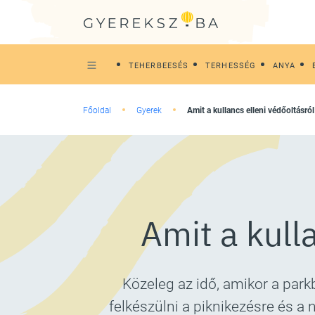
TEHERBEESÉS
TERHESSÉG
ANYA
Főoldal
Gyerek
Amit a kullancs elleni védőoltásról
Amit a kulla
Közeleg az idő, amikor a par
felkészülni a piknikezésre és a 