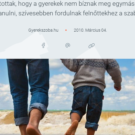
utottak, hogy a gyerekek nem bíznak meg egymásb
tanulni, szívesebben fordulnak felnőttekhez a s
Gyerekszoba.hu
2010. Március 04.