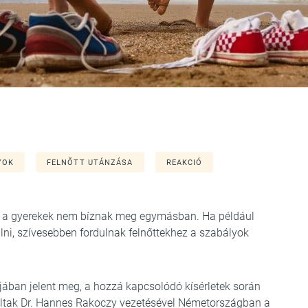
YOK
FELNŐTT UTÁNZÁSA
REAKCIÓ
ogy a gyerekek nem bíznak meg egymásban. Ha például
ulni, szívesebben fordulnak felnőttekhez a szabályok
jában jelent meg, a hozzá kapcsolódó kísérletek során
áltak Dr. Hannes Rakoczy vezetésével Németországban a