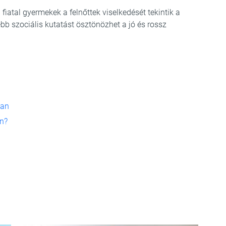
iatal gyermekek a felnőttek viselkedését tekintik a
bb szociális kutatást ösztönözhet a jó és rossz
ban
en?