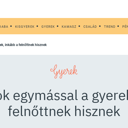
BABA
KISGYEREK
GYEREK
KAMASZ
CSALÁD
TREND
PÉ
ek, inkább a felnőttnek hisznek
Gyerek
k egymással a gyere
felnőttnek hisznek