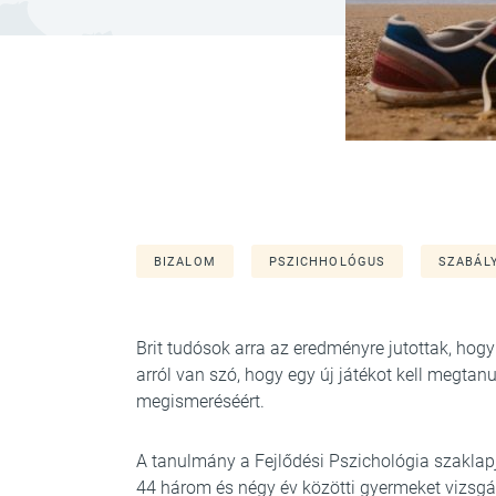
BIZALOM
PSZICHHOLÓGUS
SZABÁL
Brit tudósok arra az eredményre jutottak, h
arról van szó, hogy egy új játékot kell megtan
megismeréséért.
A tanulmány a Fejlődési Pszichológia szaklap
44 három és négy év közötti gyermeket vizsg