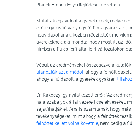
Planck Emberi Egyedfejlődési Intézetben.
Mutattak egy videót a gyerekeknek, melyen egy 
el és egy kisfiú vagy egy férfi magyarázta el, 
hogy daxoljanak, közben rögzítették melyik mó
gyerekeknek, aki mondta, hogy most itt az idő,
filmben a fiú és férfi által leírt változatokon da
Végül, az eredményeket összegezve a kutatók 
utánozták azt a módot
, ahogy a felnőtt daxol
ahogy a fiú daxolt, a gyerekek gyakran
tiltako
Dr. Rakoczy így nyilatkozott erről: “Az eredmé
ha a szabályok által vezérelt cselekvéseket, m
sajátíthatják el. Arra is számítanak, hogy más
tevékenységeket, mint ahogy a felnőttek teszik
felnőttet kellett volna követnie
, nem pedig a fiú