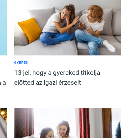
GYEREK
13 jel, hogy a gyereked titkolja
a a
előtted az igazi érzéseit