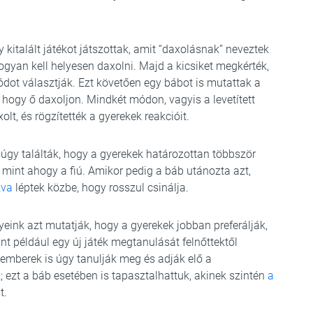
kitalált játékot játszottak, amit “daxolásnak” neveztek
hogyan kell helyesen daxolni. Majd a kicsiket megkérték,
dot választják. Ezt követően egy bábot is mutattak a
 hogy ő daxoljon. Mindkét módon, vagyis a levetített
xolt, és rögzítették a gyerekek reakcióit.
úgy találták, hogy a gyerekek határozottan többször
t, mint ahogy a fiú. Amikor pedig a báb utánozta azt,
zva
léptek közbe, hogy rosszul csinálja.
nyeink azt mutatják, hogy a gyerekek jobban preferálják,
int például egy új játék megtanulását felnőttektől
 emberek is úgy tanulják meg és adják elő a
; ezt a báb esetében is tapasztalhattuk, akinek szintén
a
t.