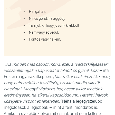
Hallgatlak.
Nincs gond, ne aggódj.
Találjuk ki, hogy jövünk ki ebből!
Nem vagy egyedül.
Fontos vagy nekem.
„
Ha minden más csődöt mond, ezek a “varázskifejezések”
visszaállíthatják a kapcsolatot felnőtt és gyerek közt
– írta
Foster magyarázatképpen. „
Már mikor csak érezni kezdem,
hogy halmozódik a feszültség, ezekkel mindig sikerül
eloszlatni. Meggyőződésem, hogy csak akkor lehetünk
eredményesek, ha sikerül kapcsolódnunk. Hatalmi harcok
közepette viszont ez lehetetlen.”
Néha a legegyszerűbb
megoldások a legjobbak – mint a fenti mondatok is.
Amikor a gyerekünk olyasmit csinál, amit nem kellene,