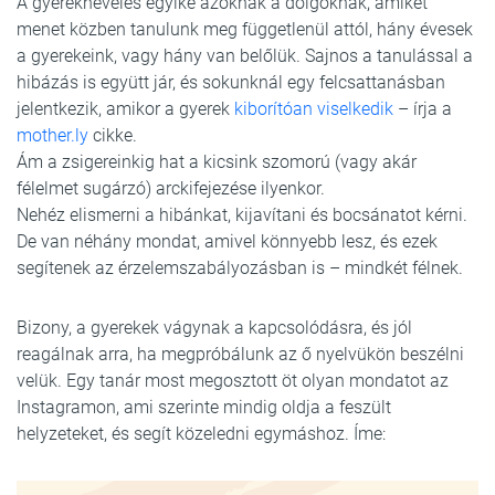
A gyereknevelés egyike azoknak a dolgoknak, amiket
menet közben tanulunk meg függetlenül attól, hány évesek
a gyerekeink, vagy hány van belőlük. Sajnos a tanulással a
hibázás is együtt jár, és sokunknál egy felcsattanásban
jelentkezik, amikor a gyerek
kiborítóan viselkedik
– írja a
mother.ly
cikke.
Ám a zsigereinkig hat a kicsink szomorú (vagy akár
félelmet sugárzó) arckifejezése ilyenkor.
Nehéz elismerni a hibánkat, kijavítani és bocsánatot kérni.
De van néhány mondat, amivel könnyebb lesz, és ezek
segítenek az érzelemszabályozásban is – mindkét félnek.
Bizony, a gyerekek vágynak a kapcsolódásra, és jól
reagálnak arra, ha megpróbálunk az ő nyelvükön beszélni
velük. Egy tanár most megosztott öt olyan mondatot az
Instagramon, ami szerinte mindig oldja a feszült
helyzeteket, és segít közeledni egymáshoz. Íme: