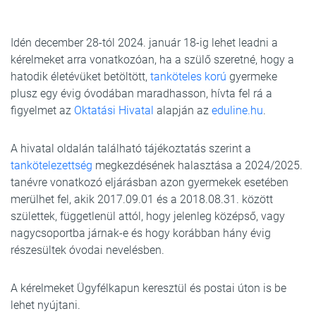
Idén december 28-tól 2024. január 18-ig lehet leadni a
kérelmeket arra vonatkozóan, ha a szülő szeretné, hogy a
hatodik életévüket betöltött,
tanköteles korú
gyermeke
plusz egy évig óvodában maradhasson, hívta fel rá a
figyelmet az
Oktatási Hivatal
alapján az
eduline.hu
.
A hivatal oldalán található tájékoztatás szerint a
tankötelezettség
megkezdésének halasztása a 2024/2025.
tanévre vonatkozó eljárásban azon gyermekek esetében
merülhet fel, akik 2017.09.01 és a 2018.08.31. között
születtek, függetlenül attól, hogy jelenleg középső, vagy
nagycsoportba járnak-e és hogy korábban hány évig
részesültek óvodai nevelésben.
A kérelmeket Ügyfélkapun keresztül és postai úton is be
lehet nyújtani.