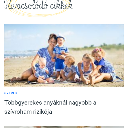
Kapcsolódó cikkek
GYEREK
Többgyerekes anyáknál nagyobb a
szívroham rizikója