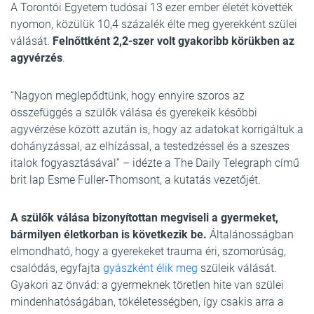
A Torontói Egyetem tudósai 13 ezer ember életét követték
nyomon, közülük 10,4 százalék élte meg gyerekként szülei
válását.
Felnőttként 2,2-szer volt gyakoribb körükben az
agyvérzés
.
“Nagyon meglepődtünk, hogy ennyire szoros az
összefüggés a szülők válása és gyerekeik későbbi
agyvérzése között azután is, hogy az adatokat korrigáltuk a
dohányzással, az elhízással, a testedzéssel és a szeszes
italok fogyasztásával” – idézte a The Daily Telegraph című
brit lap Esme Fuller-Thomsont, a kutatás vezetőjét.
A szülők válása bizonyítottan megviseli a gyermeket,
bármilyen életkorban is következik be.
Általánosságban
elmondható, hogy a gyerekeket trauma éri, szomorúság,
csalódás, egyfajta
gyászként élik meg
szüleik válását.
Gyakori az önvád: a gyermeknek töretlen hite van szülei
mindenhatóságában, tökéletességben, így csakis arra a