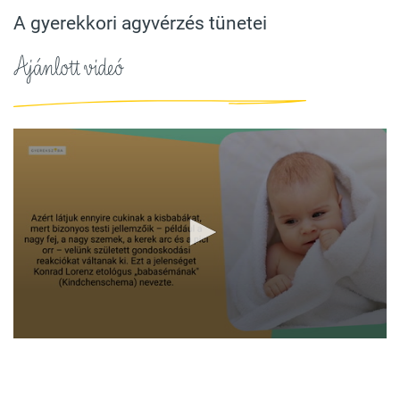
A gyerekkori agyvérzés tünetei
Ajánlott videó
0
seconds
of
1