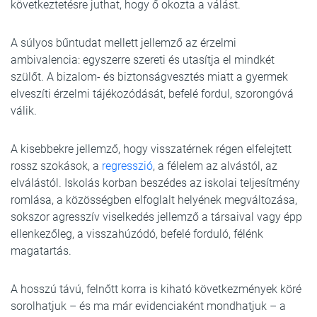
következtetésre juthat, hogy ő okozta a válást.
A súlyos bűntudat mellett jellemző az érzelmi
ambivalencia: egyszerre szereti és utasítja el mindkét
szülőt. A bizalom- és biztonságvesztés miatt a gyermek
elveszíti érzelmi tájékozódását, befelé fordul, szorongóvá
válik.
A kisebbekre jellemző, hogy visszatérnek régen elfelejtett
rossz szokások, a
regresszió
, a félelem az alvástól, az
elválástól. Iskolás korban beszédes az iskolai teljesítmény
romlása, a közösségben elfoglalt helyének megváltozása,
sokszor agresszív viselkedés jellemző a társaival vagy épp
ellenkezőleg, a visszahúzódó, befelé forduló, félénk
magatartás.
A hosszú távú, felnőtt korra is kiható következmények köré
sorolhatjuk – és ma már evidenciaként mondhatjuk – a