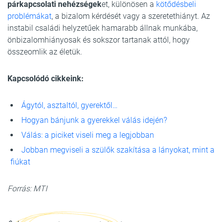
párkapcsolati nehézségek
et, különösen a
kötődésbeli
problémákat
, a bizalom kérdését vagy a szeretethiányt. Az
instabil családi helyzetűek hamarabb állnak munkába,
önbizalomhiányosak és sokszor tartanak attól, hogy
összeomlik az életük.
Kapcsolódó cikkeink:
Ágytól, asztaltól, gyerektől…
Hogyan bánjunk a gyerekkel válás idején?
Válás: a piciket viseli meg a legjobban
Jobban megviseli a szülők szakítása a lányokat, mint a
fiúkat
Forrás: MTI