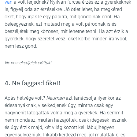
van
a volt férjednek? Nyilván furcsa érzés ez a gyerekeknek
is, figyelj oda az érzéseikre. Jó ötlet lehet, ha megkéred
őket, hogy írják le egy papírra, mit gondolnak erről. Ha
beleegyeznek, ezt mutasd meg a volt párodnak is és
beszéljétek meg közösen, mit lehetne tenni. Ha azt érzik a
gyerekek, hogy szeretet veszi őket körbe minden irányból,
nem lesz gond.
Ne veszekedjetek előttük!
4. Ne faggasd őket!
Apás hétvége volt?
Neuman
azt tanácsolja ilyenkor az
édesanyáknak, viselkedjenek úgy, mintha csak egy
nagynénit látogattak volna meg a gyerekek. Ha semmit
nem mondasz, miután hazajöttek, csak idegesek lesznek
és úgy érzik majd, két világ között kell lábujjhegyen
egyensúlyozniuk. Inkább kérdezd meg, jól mulattak-e, és