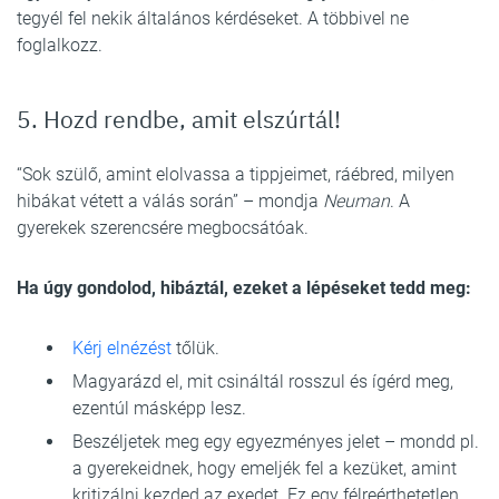
tegyél fel nekik általános kérdéseket. A többivel ne
foglalkozz.
5. Hozd rendbe, amit elszúrtál!
“Sok szülő, amint elolvassa a tippjeimet, ráébred, milyen
hibákat vétett a válás során” – mondja
Neuman
. A
gyerekek szerencsére megbocsátóak.
Ha úgy gondolod, hibáztál, ezeket a lépéseket tedd meg:
Kérj elnézést
tőlük.
Magyarázd el, mit csináltál rosszul és ígérd meg,
ezentúl másképp lesz.
Beszéljetek meg egy egyezményes jelet – mondd pl.
a gyerekeidnek, hogy emeljék fel a kezüket, amint
kritizálni kezded az exedet. Ez egy félreérthetetlen