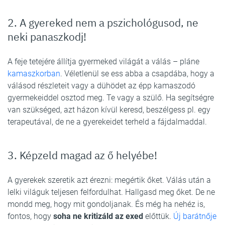
2. A gyereked nem a pszichológusod, ne
neki panaszkodj!
A feje tetejére állítja gyermeked világát a válás – pláne
kamaszkorban
. Véletlenül se ess abba a csapdába, hogy a
válásod részleteit vagy a dühödet az épp kamaszodó
gyermekeiddel osztod meg. Te vagy a szülő. Ha segítségre
van szükséged, azt házon kívül keresd, beszélgess pl. egy
terapeutával, de ne a gyerekeidet terheld a fájdalmaddal.
3. Képzeld magad az ő helyébe!
A gyerekek szeretik azt érezni: megértik őket. Válás után a
lelki világuk teljesen felfordulhat. Hallgasd meg őket. De ne
mondd meg, hogy mit gondoljanak. És még ha nehéz is,
fontos, hogy
soha ne kritizáld az exed
előttük.
Új barátnője