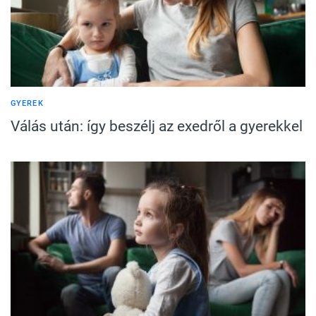
GYEREK
Válás után: így beszélj az exedről a gyerekkel