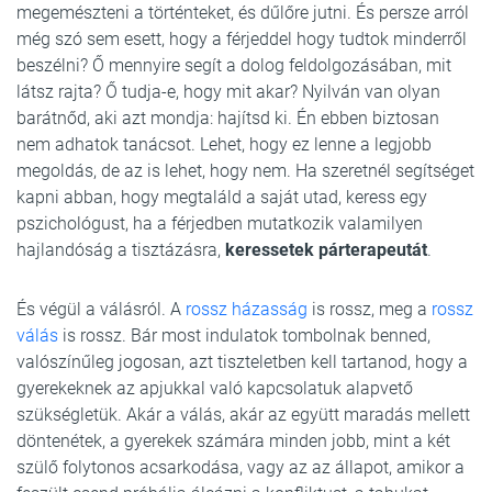
megemészteni a történteket, és dűlőre jutni. És persze arról
még szó sem esett, hogy a férjeddel hogy tudtok minderről
beszélni? Ő mennyire segít a dolog feldolgozásában, mit
látsz rajta? Ő tudja-e, hogy mit akar? Nyilván van olyan
barátnőd, aki azt mondja: hajítsd ki. Én ebben biztosan
nem adhatok tanácsot. Lehet, hogy ez lenne a legjobb
megoldás, de az is lehet, hogy nem. Ha szeretnél segítséget
kapni abban, hogy megtaláld a saját utad, keress egy
pszichológust, ha a férjedben mutatkozik valamilyen
hajlandóság a tisztázásra,
keressetek párterapeutát
.
És végül a válásról. A
rossz házasság
is rossz, meg a
rossz
válás
is rossz. Bár most indulatok tombolnak benned,
valószínűleg jogosan, azt tiszteletben kell tartanod, hogy a
gyerekeknek az apjukkal való kapcsolatuk alapvető
szükségletük. Akár a válás, akár az együtt maradás mellett
döntenétek, a gyerekek számára minden jobb, mint a két
szülő folytonos acsarkodása, vagy az az állapot, amikor a